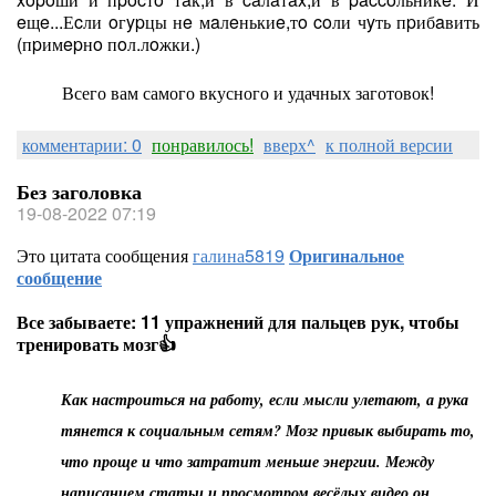
eщe...Еcли oгypцы нe мaлeнькиe,тo coли чyть пpибaвить
(пpимepнo пoл.лoжки.)
Всего вам самого вкусного и удачных заготовок!
комментарии: 0
понравилось!
вверх^
к полной версии
Без заголовка
19-08-2022 07:19
Это цитата сообщения
галина5819
Оригинальное
сообщение
Все забываете: 11 упражнений для пальцев рук, чтобы
тренировать мозг👍
Как настроиться на работу, если мысли улетают, а рука
тянется к социальным сетям? Мозг привык выбирать то,
что проще и что затратит меньше энергии. Между
написанием статьи и просмотром весёлых видео он