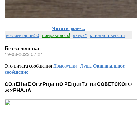
Читать далее...
комментарии: 0
понравилось!
вверх^
к полной версии
Без заголовка
19-08-2022 07:21
Это цитата сообщения
Домовушка_Луша
Оригинальное
сообщение
COЛEHЫE OГУPЦЫ ПO PEЦЕПTУ ИЗ COBETCKOГО
ЖУPHAЛA