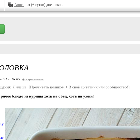
Авось
из (+ сутки) дневников
ГОЛОВКА
2021 г. 16:05
+ в цитатник
бщения
Лилёша
[
Прочитать целиком
+
В свой цитатник или сообщество!
]
рячее блюдо из курицы хоть на обед, хоть на ужин!
чу
пт