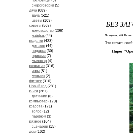
пословицы
(5)
скороговорки
(5)
дача
(689)
дача
(521)
цветы
(103)
БЕЗ ЗА
советы
(568)
домоводство
(206)
Вторник, 08 Июня 
лайфак
(44)
поделки
(423)
Это цитата соо
детское
(44)
подарки
(30)
Пирoг ''Ор
оригами
(7)
мыловар
(4)
развитие
(316)
игры
(51)
мультик
(2)
фитнес
(310)
Новый год
(281)
книги
(261)
дет.книги
(8)
компьютер
(178)
красота
(171)
волос
(12)
парфюм
(3)
разное
(164)
сценарии
(15)
дом
(162)