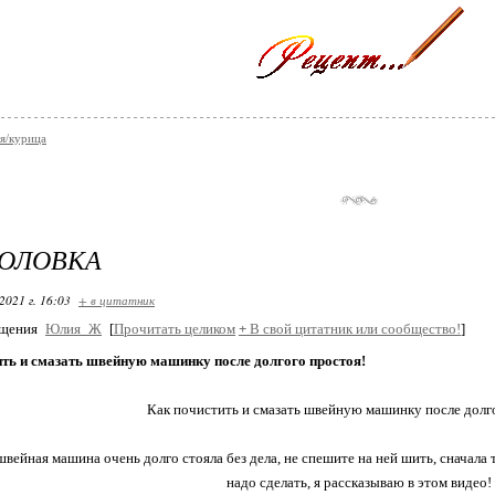
я/курица
ГОЛОВКА
2021 г. 16:03
+ в цитатник
бщения
Юлия_Ж
[
Прочитать целиком
+
В свой цитатник или сообщество!
]
ить и смазать швейную машинку после долгого простоя!
Как почистить и смазать швейную машинку после долг
вейная машина очень долго стояла без дела, не спешите на ней шить, сначала 
надо сделать, я рассказываю в этом видео!