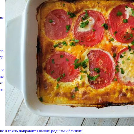
из
ли
да
 и
не
го
на
ие и точно понравится вашим родным и близким!