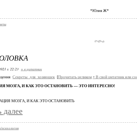
*Юлия Ж*
веты
ГОЛОВКА
2021 г. 22:23
+ в цитатник
бщения
Секреты_для_хозяюшек
[
Прочитать целиком
+
В свой цитатник или со
ИЯ МОЗГА, И КАК ЭТО ОСТАНОВИТЬ — ЭТО ИНТЕРЕСНО!
ь далее
/психология