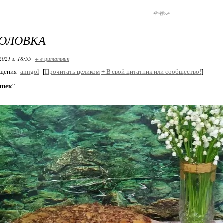
ГОЛОВКА
2021 г. 18:55
+ в цитатник
бщения
anngol
[
Прочитать целиком
+
В свой цитатник или сообщество!
]
ешек"