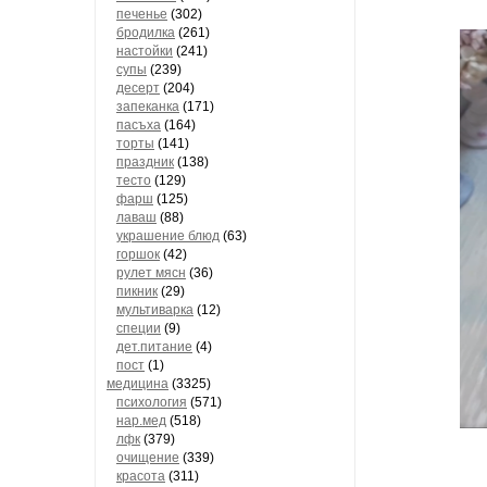
печенье
(302)
бродилка
(261)
настойки
(241)
супы
(239)
десерт
(204)
запеканка
(171)
пасъха
(164)
торты
(141)
праздник
(138)
тесто
(129)
фарш
(125)
лаваш
(88)
украшение блюд
(63)
горшок
(42)
рулет мясн
(36)
пикник
(29)
мультиварка
(12)
специи
(9)
дет.питание
(4)
пост
(1)
медицина
(3325)
психология
(571)
нар.мед
(518)
лфк
(379)
очищение
(339)
красота
(311)