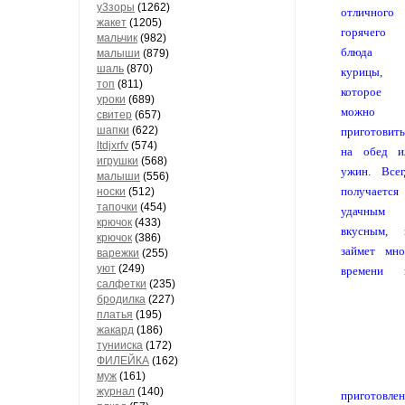
у3зоры
(1262)
отличного
жакет
(1205)
горячего
мальчик
(982)
блюда 
малыши
(879)
шаль
(870)
курицы,
топ
(811)
которое
уроки
(689)
можно
свитер
(657)
шапки
(622)
приготовить
ltdjxrfv
(574)
на обед и
игрушки
(568)
ужин. Всег
малыши
(556)
получается
носки
(512)
тапочки
(454)
удачным
крючок
(433)
вкусным, 
крючок
(386)
займет мно
варежки
(255)
уют
(249)
времени 
салфетки
(235)
бродилка
(227)
платья
(195)
жакард
(186)
тунииска
(172)
ФИЛЕЙКА
(162)
муж
(161)
журнал
(140)
приготовлен