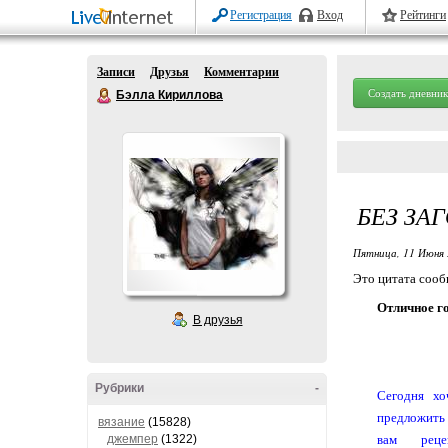
Регистрация
Вход
Рейтинги
Записи
Друзья
Комментарии
Создать дневник
Бэлла Кириллова
БЕЗ ЗА
Пятница, 11 Июня 
Это цитата соо
Отличное го
В друзья
Рубрики
-
Сегодня хо
предложить
вязание
(15828)
джемпер
(1322)
вам реце