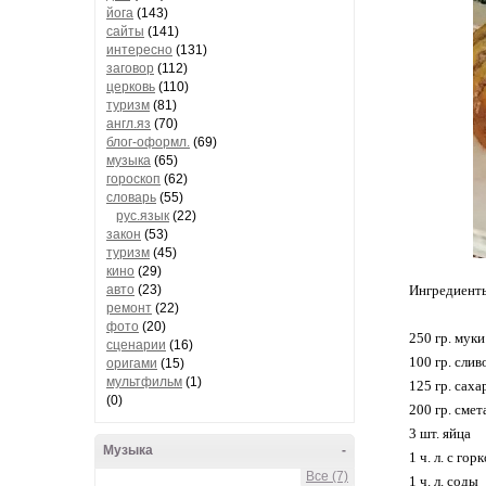
йога
(143)
сайты
(141)
интересно
(131)
заговор
(112)
церковь
(110)
туризм
(81)
англ.яз
(70)
блог-оформл.
(69)
музыка
(65)
гороскоп
(62)
словарь
(55)
рус.язык
(22)
закон
(53)
туризм
(45)
кино
(29)
авто
(23)
Ингредиент
ремонт
(22)
фото
(20)
250 гр. муки
сценарии
(16)
100 гр. слив
оригами
(15)
мультфильм
(1)
125 гр. сaхa
(0)
200 гр. сме
3 шт. яйцa
Музыка
-
1 ч. л. с гo
Все (7)
1 ч. л. cоды