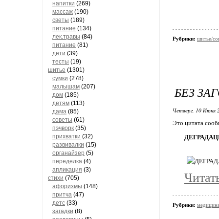
напитки
(269)
массаж
(190)
светы
(189)
питание
(134)
лек.травы
(84)
Рубрики:
шитье/со
питание
(81)
дети
(39)
тесты
(19)
шитье
(1301)
сумки
(278)
малышам
(207)
БЕЗ ЗА
дом
(185)
детям
(113)
Четверг, 10 Июня 
дама
(85)
советы
(61)
Это цитата соо
пэчворк
(35)
прихватки
(32)
ДЕГРАДАЦ
развивалки
(15)
органайзер
(5)
переделка
(4)
апликация
(3)
Читат
стихи
(705)
афоризмы
(148)
притча
(47)
детс
(33)
Рубрики:
медицина
загадки
(8)