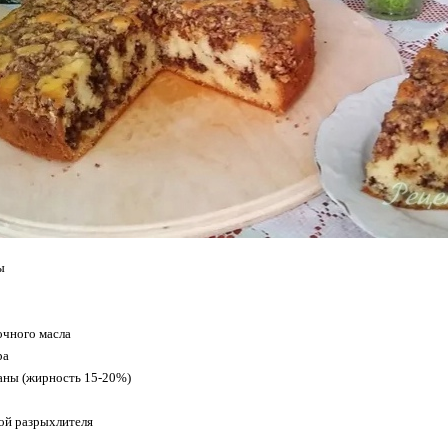
ы
oчнoгo мaслa
рa
тaны (жирнoсть 15-20%)
ркoй рaзрыхлителя