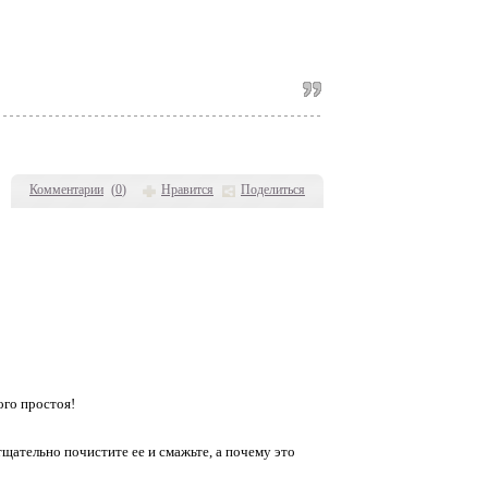
Комментарии
(
0
)
Нравится
Поделиться
ого простоя!
тщательно почистите ее и смажьте, а почему это