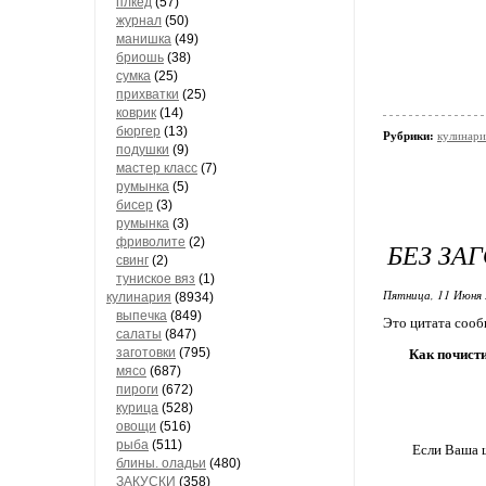
плкед
(57)
журнал
(50)
манишка
(49)
бриошь
(38)
сумка
(25)
прихватки
(25)
коврик
(14)
бюргер
(13)
Рубрики:
кулинари
подушки
(9)
мастер класс
(7)
румынка
(5)
бисер
(3)
румынка
(3)
фриволите
(2)
БЕЗ ЗА
свинг
(2)
туниское вяз
(1)
Пятница, 11 Июня 
кулинария
(8934)
выпечка
(849)
Это цитата соо
салаты
(847)
заготовки
(795)
Как почист
мясо
(687)
пироги
(672)
курица
(528)
овощи
(516)
рыба
(511)
Если Ваша ш
блины. оладьи
(480)
ЗАКУСКИ
(358)