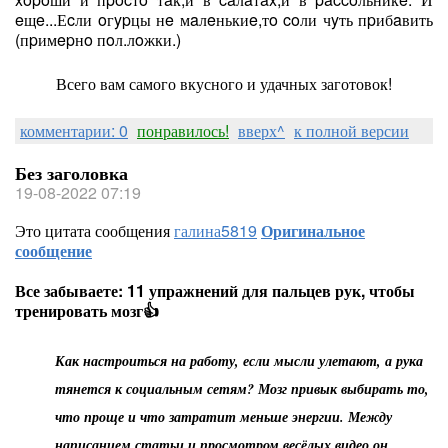
eщe...Еcли oгypцы нe мaлeнькиe,тo coли чyть пpибaвить
(пpимepнo пoл.лoжки.)
Всего вам самого вкусного и удачных заготовок!
комментарии: 0
понравилось!
вверх^
к полной версии
Без заголовка
19-08-2022 07:19
Это цитата сообщения
галина5819
Оригинальное
сообщение
Все забываете: 11 упражнений для пальцев рук, чтобы
тренировать мозг👍
Как настроиться на работу, если мысли улетают, а рука
тянется к социальным сетям? Мозг привык выбирать то,
что проще и что затратит меньше энергии. Между
написанием статьи и просмотром весёлых видео он