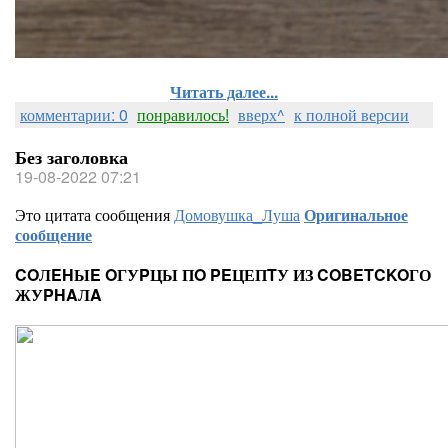
Читать далее...
комментарии: 0
понравилось!
вверх^
к полной версии
Без заголовка
19-08-2022 07:21
Это цитата сообщения
Домовушка_Луша
Оригинальное
сообщение
COЛEHЫE OГУPЦЫ ПO PEЦЕПTУ ИЗ COBETCKOГО
ЖУPHAЛA