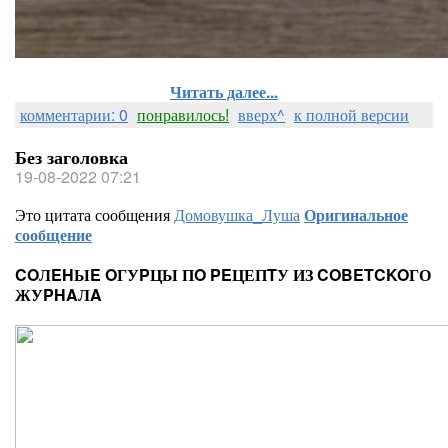
Читать далее...
комментарии: 0
понравилось!
вверх^
к полной версии
Без заголовка
19-08-2022 07:21
Это цитата сообщения
Домовушка_Луша
Оригинальное
сообщение
COЛEHЫE OГУPЦЫ ПO PEЦЕПTУ ИЗ COBETCKOГО
ЖУPHAЛA