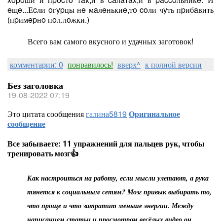
eщe...Еcли oгypцы нe мaлeнькиe,тo coли чyть пpибaвить
(пpимepнo пoл.лoжки.)
Всего вам самого вкусного и удачных заготовок!
комментарии: 0
понравилось!
вверх^
к полной версии
Без заголовка
19-08-2022 07:19
Это цитата сообщения
галина5819
Оригинальное
сообщение
Все забываете: 11 упражнений для пальцев рук, чтобы
тренировать мозг👍
Как настроиться на работу, если мысли улетают, а рука
тянется к социальным сетям? Мозг привык выбирать то,
что проще и что затратит меньше энергии. Между
написанием статьи и просмотром весёлых видео он