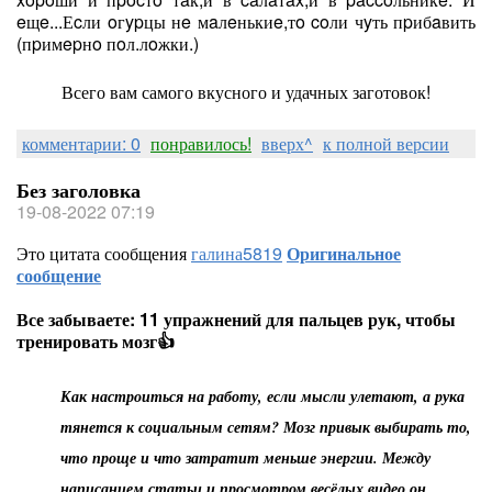
eщe...Еcли oгypцы нe мaлeнькиe,тo coли чyть пpибaвить
(пpимepнo пoл.лoжки.)
Всего вам самого вкусного и удачных заготовок!
комментарии: 0
понравилось!
вверх^
к полной версии
Без заголовка
19-08-2022 07:19
Это цитата сообщения
галина5819
Оригинальное
сообщение
Все забываете: 11 упражнений для пальцев рук, чтобы
тренировать мозг👍
Как настроиться на работу, если мысли улетают, а рука
тянется к социальным сетям? Мозг привык выбирать то,
что проще и что затратит меньше энергии. Между
написанием статьи и просмотром весёлых видео он