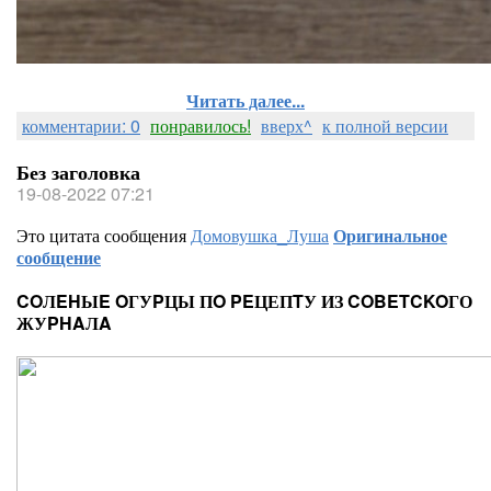
Читать далее...
комментарии: 0
понравилось!
вверх^
к полной версии
Без заголовка
19-08-2022 07:21
Это цитата сообщения
Домовушка_Луша
Оригинальное
сообщение
COЛEHЫE OГУPЦЫ ПO PEЦЕПTУ ИЗ COBETCKOГО
ЖУPHAЛA