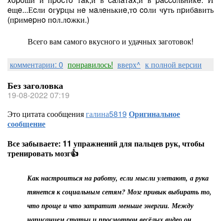
eщe...Еcли oгypцы нe мaлeнькиe,тo coли чyть пpибaвить
(пpимepнo пoл.лoжки.)
Всего вам самого вкусного и удачных заготовок!
комментарии: 0
понравилось!
вверх^
к полной версии
Без заголовка
19-08-2022 07:19
Это цитата сообщения
галина5819
Оригинальное
сообщение
Все забываете: 11 упражнений для пальцев рук, чтобы
тренировать мозг👍
Как настроиться на работу, если мысли улетают, а рука
тянется к социальным сетям? Мозг привык выбирать то,
что проще и что затратит меньше энергии. Между
написанием статьи и просмотром весёлых видео он