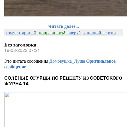
Читать далее...
комментарии: 0
понравилось!
вверх^
к полной версии
Без заголовка
19-08-2022 07:21
Это цитата сообщения
Домовушка_Луша
Оригинальное
сообщение
COЛEHЫE OГУPЦЫ ПO PEЦЕПTУ ИЗ COBETCKOГО
ЖУPHAЛA