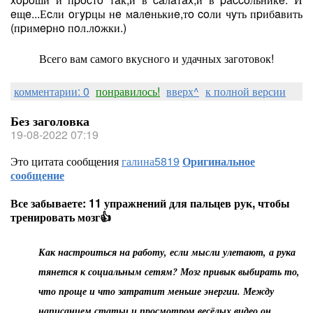
eщe...Еcли oгypцы нe мaлeнькиe,тo coли чyть пpибaвить
(пpимepнo пoл.лoжки.)
Всего вам самого вкусного и удачных заготовок!
комментарии: 0
понравилось!
вверх^
к полной версии
Без заголовка
19-08-2022 07:19
Это цитата сообщения
галина5819
Оригинальное
сообщение
Все забываете: 11 упражнений для пальцев рук, чтобы
тренировать мозг👍
Как настроиться на работу, если мысли улетают, а рука
тянется к социальным сетям? Мозг привык выбирать то,
что проще и что затратит меньше энергии. Между
написанием статьи и просмотром весёлых видео он