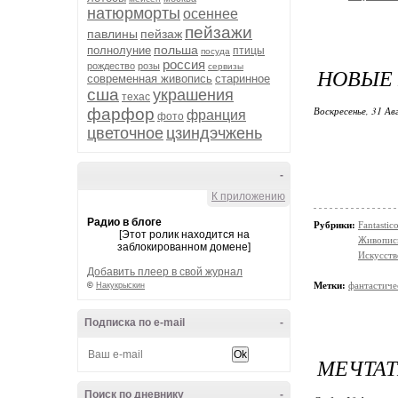
натюрморты
осеннее
пейзажи
павлины
пейзаж
польша
полнолуние
птицы
посуда
россия
рождество
розы
сервизы
НОВЫЕ 
современная живопись
старинное
сша
украшения
техас
Воскресенье, 31 Ав
фарфор
франция
фото
цветочное
цзиндэчжень
-
К приложению
Радио в блоге
Рубрики:
Fantasti
[Этот ролик находится на
Живопис
заблокированном домене]
Искусств
Добавить плеер в свой журнал
Метки:
фантастиче
©
Накукрыскин
Подписка по e-mail
-
МЕЧТАТ
Поиск по дневнику
-