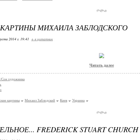
КАРТИНЫ МИХАИЛА ЗАБЛОДСКОГО
густа 2014 г. 19:41
+ в цитатник
Читать далее
co/Сон художника
ь
о
ские картины
Михаил Заблодский
Киев
Украина
ЕЛЬНОЕ... FREDERICK STUART CHURCH