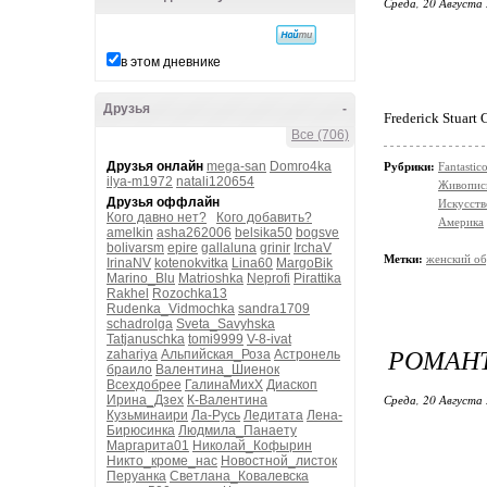
Среда, 20 Августа 
в этом дневнике
Друзья
-
Frederick Stuart
Все (706)
Друзья онлайн
mega-san
Domro4ka
Рубрики:
Fantasti
ilya-m1972
natali120654
Живопис
Друзья оффлайн
Искусств
Кого давно нет?
Кого добавить?
Америка
amelkin
asha262006
belsika50
bogsve
bolivarsm
epire
gallaluna
grinir
IrchaV
Метки:
женский об
IrinaNV
kotenokvitka
Lina60
MargoBik
Marino_Blu
Matrioshka
Neprofi
Pirattika
Rakhel
Rozochka13
Rudenka_Vidmochka
sandra1709
schadrolga
Sveta_Savyhska
Tatjanuschka
tomi9999
V-8-ivat
РОМАНТ
zahariya
Альпийская_Роза
Астронель
браило
Валентина_Шиенок
Всехдобрее
ГалинаМихХ
Диаскоп
Среда, 20 Августа 
Ирина_Дзех
К-Валентина
Кузьминаири
Ла-Русь
Ледитата
Лена-
Бирюсинка
Людмила_Панаету
Маргарита01
Николай_Кофырин
Никто_кроме_нас
Новостной_листок
Перуанка
Светлана_Ковалевска