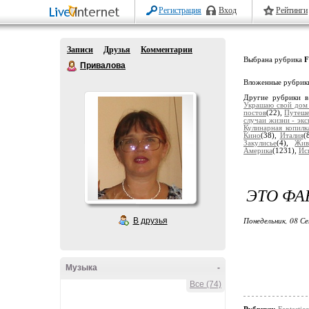
Регистрация
Вход
Рейтинги
Записи
Друзья
Комментарии
Выбрана рубрика
F
Привалова
Вложенные рубрик
Другие рубрики в
Украшаю свой дом
постов
(22),
Путеше
случаи жизни - экс
Кулинарная копилк
Кино
(38),
Италия
(
Закулисье
(4),
Жив
Америка
(1231),
Ис
ЭТО ФА
Понедельник, 08 Се
В друзья
Музыка
-
Все (74)