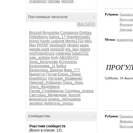
старик500
тарома
Чероля
Рубрики:
Fantasti
Постоянные читатели
-
Искусств
Все (1472)
Фотоиск
Америка
Biruza9
Biryusinka
Constaviva
Emiliaa
Feliksfelicis
Galina_17
Hranitelnisa62
Метки:
романтичн
IrchaV
Kanfo
Ludusyk
Merlin1703
MiG-
May
PKFNF
Vasilisa59
Veralex
auwa
gekata-panti
ionela30
lira_lara
milami
mrsFridayKruzo
naldegda
natali2311
nato_antidze
teyty
АВАЛЕНТА
Анна_Белоусова
Астронель
ПРОГУЛ
Белоснежка_11
Бийск
Валентина_Шиенок
Вика_777
Вьюгитта
Густав
Елена_Ориас
Суббота, 16 Авгус
ИнкоКросс
Наталия_Кравченко
Николай_Кофырин
Ольга_Ланц
Ольга_Фадейкина
Расим_Сулейманлы
Салдина_галина
Светлана_Медведева
Чероля
веронесса
галина_любушкина
лескира
любитель_оперы
Сообщества
-
Рубрики:
Fantasti
Живопис
Участник сообществ
Искусств
(Всего в списке: 12)