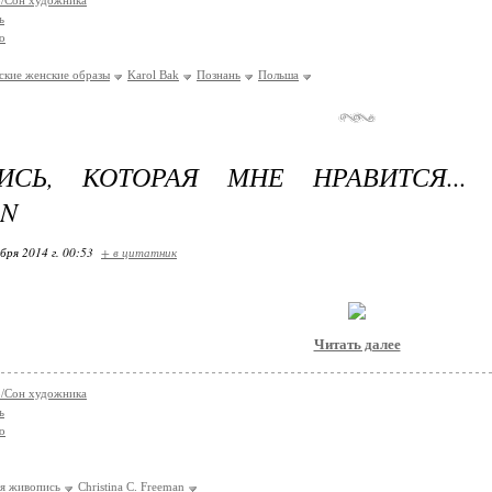
co/Сон художника
ь
о
ские женские образы
Karol Bak
Познань
Польша
ИСЬ, КОТОРАЯ МНЕ НРАВИТСЯ... 
AN
бря 2014 г. 00:53
+ в цитатник
Читать далее
co/Сон художника
ь
о
я живопись
Christinа C. Freeman