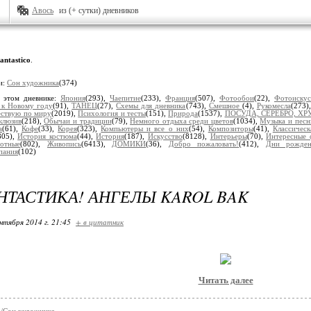
Авось
из (+ сутки) дневников
antastico
.
и:
Сон художника
(374)
 этом дневнике:
Япония
(293),
Чаепитие
(233),
Франция
(507),
Фотообои
(22),
Фотоискус
 к Новому году
(91),
ТАНЕЦ
(27),
Схемы для дневника
(743),
Смешное
(4),
Рукомесла
(273)
ствую по миру
(2019),
Психология и тесты
(151),
Природа
(1537),
ПОСУДА, СЕРЕБРО, ХР
клюзив
(218),
Обычаи и традиции
(79),
Немного отдыха среди цветов
(1034),
Музыка и песн
а
(61),
Кофе
(33),
Корея
(323),
Компьютеры и все о них
(54),
Композиторы
(41),
Классическ
805),
История костюма
(44),
История
(187),
Искусство
(8128),
Интерьеры
(70),
Интересные 
отные
(802),
Живопись
(6413),
ДОМИКИ
(36),
Добро пожаловать!
(412),
Дни рожден
пания
(102)
НТАСТИКА! АНГЕЛЫ KAROL BAK
нтября 2014 г. 21:45
+ в цитатник
Читать далее