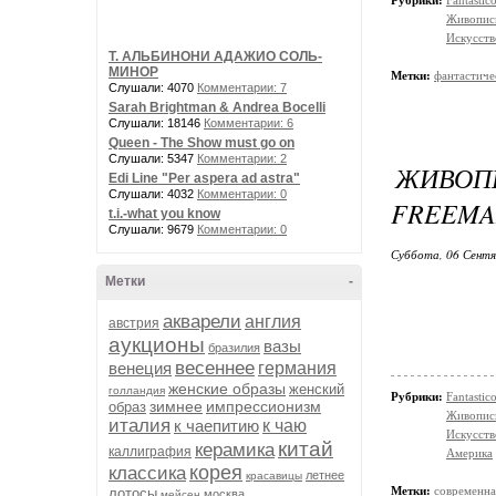
Рубрики:
Fantasti
Живопис
Искусств
Т. АЛЬБИНОНИ АДАЖИО СОЛЬ-
МИНОР
Метки:
фантастиче
Слушали: 4070
Комментарии: 7
Sarah Brightman & Andrea Bocelli
Слушали: 18146
Комментарии: 6
Queen - The Show must go on
Слушали: 5347
Комментарии: 2
ЖИВОП
Edi Line "Per aspera ad astra"
Слушали: 4032
Комментарии: 0
FREEM
t.i.-what you know
Слушали: 9679
Комментарии: 0
Суббота, 06 Сентя
Метки
-
акварели
англия
австрия
аукционы
вазы
бразилия
весеннее
венеция
германия
женские образы
женский
голландия
Рубрики:
Fantasti
зимнее
импрессионизм
образ
Живопис
италия
к чаепитию
к чаю
Искусств
китай
керамика
каллиграфия
Америка
корея
классика
летнее
красавицы
Метки:
современна
лотосы
москва
мейсен