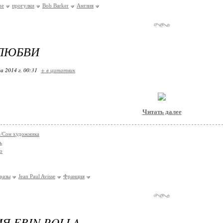
ое
прогулки
Bob Barker
Англия
 ЛЮБВИ
а 2014 г. 00:31
+ в цитатник
Читать далее
co/Сон художника
ь
о
разы
Jean Paul Avisse
Франция
Я ERIN POLLA