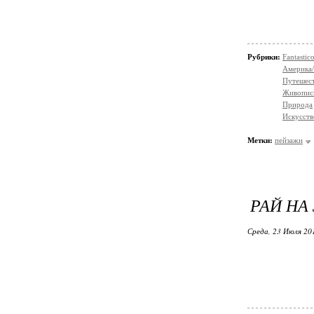
Рубрики:
Fantasti
Америка/
Путешес
Живопис
Природа
Искусств
Метки:
пейзажи
РАЙ НА 
Среда, 23 Июля 20