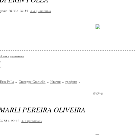
густа 2014 г. 20:55
+ в цитатник
co/Сон художника
ь
о
Erin Polla
Giuseppe Graniello
Италия
графика
MARLI PEREIRA OLIVEIRA
2014 г. 00:32
+ в цитатник