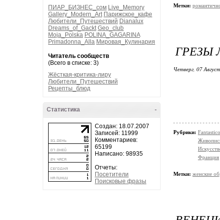
Метки:
романтичн
ПИАР_БИЗНЕС_сом
Live_Memory
Gallery_Modern_Art
Парижское_кафе
Любители_Путешествий
Dianalux
Dreams_of_Gackt
Geo_club
Moja_Polska
POLINA_GAGARINA
Primadonna_Alla
Мировая_Кулинария
ГРЕЗЫ
Читатель сообществ
(Всего в списке: 3)
Четверг, 07 Август
Жёсткая-критика-лиру
Любители_Путешествий
Рецепты_блюд
Статистика
-
Создан: 18.07.2007
Рубрики:
Fantasti
Записей: 11999
Комментариев:
Живопис
65199
Искусств
Написано: 98935
Франция
Отчеты:
Посетители
Метки:
женские об
Поисковые фразы
ВЕНЕЦИ