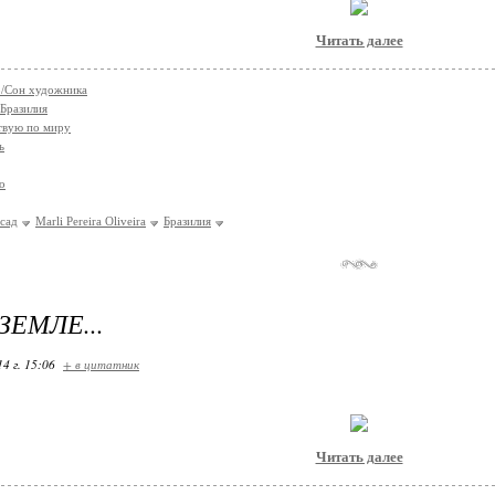
Читать далее
co/Сон художника
Бразилия
твую по миру
ь
о
сад
Marli Pereira Oliveira
Бразилия
ЗЕМЛЕ...
14 г. 15:06
+ в цитатник
Читать далее