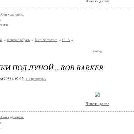
Читать далее
co/Сон художника
о
усство
ое
женские образы
Nico Nordstrоm
США
КИ ПОД ЛУНОЙ... BOB BARKER
та 2014 г. 02:57
+ в цитатник
Читать далее
co/Сон художника
ь
о