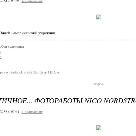
2014 г. 03:06
+ в цитатник
 Church - американский художник
co/Сон художника
ь
о
раз
Frederick Stuart Church
США
ИЧНОЕ... ФОТОРАБОТЫ NICO NORDST
2014 г. 02:41
+ в цитатник