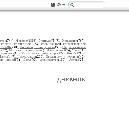
ство
(744),
Фарфор
(1308),
Учиться!
(547),
Украшения
(767),
,
Россия - Родина моя!
(463),
Растения
(194),
Разделители для
УСТАЛЬ
(740),
Писатели, поэты, ученые
(55),
Открытки на все
и
(92),
Мои стихи и рассказы
(6),
Мифология
(185),
Маяки
(1),
ая музыка
(60),
Классическая литература
(129),
Китай
(1262),
факты
(147),
Иллюстрации
(236),
Игольничек и ножинки
(46),
ия друзей
(7),
Даты
(79),
Архитектура
(100),
Аптека
(25),
ДНЕВНИК