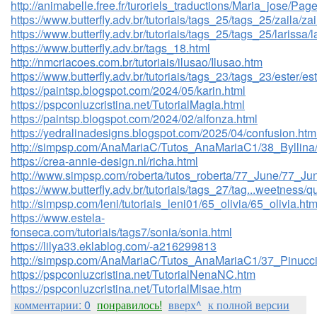
http://animabelle.free.fr/turoriels_traductions/Maria_jose/Pag
https://www.butterfly.adv.br/tutoriais/tags_25/tags_25/zaila/zai
https://www.butterfly.adv.br/tutoriais/tags_25/tags_25/larissa/l
https://www.butterfly.adv.br/tags_18.html
http://nmcriacoes.com.br/tutoriais/ilusao/Ilusao.htm
https://www.butterfly.adv.br/tutoriais/tags_23/tags_23/ester/est
https://paintsp.blogspot.com/2024/05/karin.html
https://pspconluzcristina.net/TutorialMagia.html
https://paintsp.blogspot.com/2024/02/alfonza.html
https://yedralinadesigns.blogspot.com/2025/04/confusion.htm
http://simpsp.com/AnaMariaC/Tutos_AnaMariaC1/38_Byllina/
https://crea-annie-design.nl/richa.html
http://www.simpsp.com/roberta/tutos_roberta/77_June/77_Ju
https://www.butterfly.adv.br/tutoriais/tags_27/tag...weetness
http://simpsp.com/leni/tutoriais_leni01/65_olivia/65_olivia.htm
https://www.estela-
fonseca.com/tutoriais/tags7/sonia/sonia.html
https://lilya33.eklablog.com/-a216299813
http://simpsp.com/AnaMariaC/Tutos_AnaMariaC1/37_Pinucci
https://pspconluzcristina.net/TutorialNenaNC.htm
https://pspconluzcristina.net/TutorialMisae.htm
комментарии: 0
понравилось!
вверх^
к полной версии