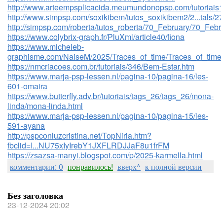
http://www.arteempsplicacida.meumundonopsp.com/tutoriais13
http://www.simpsp.com/soxikibem/tutos_soxikibem2/2...tals/
http://simpsp.com/roberta/tutos_roberta/70_February/70_Febr
https://www.colybrix-graph.fr/PluXml/article40/fiona
https://www.micheleb-
graphisme.com/NaiseM/2025/Traces_of_time/Traces_of_time
https://nmcriacoes.com.br/tutoriais/346/Bem-Estar.htm
https://www.marja-psp-lessen.nl/pagina-10/pagina-16/les-
601-omaira
https://www.butterfly.adv.br/tutoriais/tags_26/tags_26/mona-
linda/mona-linda.html
https://www.marja-psp-lessen.nl/pagina-10/pagina-15/les-
591-ayana
http://pspconluzcristina.net/TopNiria.htm?
fbclid=I...NU75xIyIrebY1JXFLRDJJaF8u1frFM
https://zsazsa-manyi.blogspot.com/p/2025-karmella.html
комментарии: 0
понравилось!
вверх^
к полной версии
Без заголовка
23-12-2024 20:02