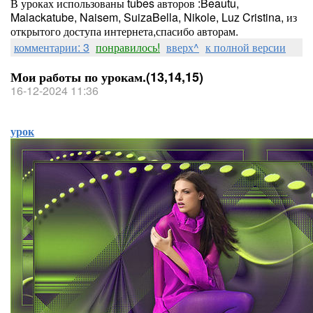
В уроках использованы tubes авторов :Beautu,
Malackatube, Naisem, SuizaBella, Nikole, Luz Cristina, из
открытого доступа интернета,спасибо авторам.
комментарии: 3
понравилось!
вверх^
к полной версии
Мои работы по урокам.(13,14,15)
16-12-2024 11:36
урок