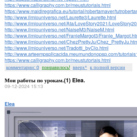
https://www.calligraphy.com.br/meustutoriais.html
https://www.maidiregrafica.eu/tutorial/robertamaver/tutrobert
http://www.ilmiouniverso.net/Laurette3/Laurette.html
http://www.ilmiouniverso.net/Ata/LoveStory2021/LoveStory20
http://www.ilmiouniverso.net/NaiseM3/NaiseM.html
http://www.ilmiouniverso.net/FranieMargot3/Franie_Margot.ht
http://www.ilmiouniverso.net/ChezPrettyJu/Chez_PrettyJu.ht
http://www.ilmiouniverso.net/Tradotti_byClo.html
http://www.arteempsplicacida.meumundonopsp.com/tutoriais13
https://www.calligraphy.com.br/meustutoriais.html
комментарии: 0
понравилось!
вверх^
к полной версии
Мои работы по урокам.(1) Elea.
09-12-2024 15:13
Elea