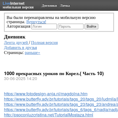
Live
Internet
Дневники
Личка
мобильная версия
Вы были перенаправлены на мобильную версию
страницы.
Вернуться!
Авторизация
Дневник
Лента друзей
/
Полная версия
Добавить в друзья
Страницы:
раньше»
1000 прекрасных уроков по Корел.( Часть 10)
30-06-2025 14:20
https://www.fotodesign-anja.nl/magdolna.htm
https://www.butterfly.adv.br/tutoriais/tags_20/tags_20/ludmila/
https://www.butterfly.adv.br/tutoriais/tags_23/tags_23/andrea
https://www.butterfly.adv.br/tutoriais/tags_6/tags_6/nadja/nadj
http://pspconluzcristina.net/TutorialMostaza.html