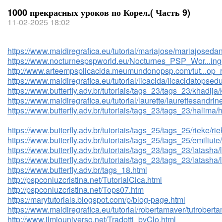
1000 прекрасных уроков по Корел.( Часть 9)
11-02-2025 18:02
https://www.maidiregrafica.eu/tutorial/mariajose/mariajoseda
https://www.nocturnespspworld.eu/Nocturnes_PSP_Wor...inge
http://www.arteempsplicacida.meumundonopsp.com/tut...op
https://www.maidiregrafica.eu/tutorial/licacida/licacidatopsed
https://www.butterfly.adv.br/tutoriais/tags_23/tags_23/khadija/
https://www.maidiregrafica.eu/tutorial/laurette/laurettesandrin
https://www.butterfly.adv.br/tutoriais/tags_23/tags_23/halima/
https://www.butterfly.adv.br/tutoriais/tags_25/tags_25/rieke/ri
https://www.butterfly.adv.br/tutoriais/tags_25/tags_25/emiliute
https://www.butterfly.adv.br/tutoriais/tags_23/tags_23/latasha/
https://www.butterfly.adv.br/tutoriais/tags_23/tags_23/latasha/
https://www.butterfly.adv.br/tags_18.html
http://pspconluzcristina.net/TutorialCica.html
http://pspconluzcristina.net/Tops07.htm
https://marytutorials.blogspot.com/p/blog-page.html
https://www.maidiregrafica.eu/tutorial/robertamaver/tutrobert
http://www.ilmiouniverso.net/Tradotti_byClo.html