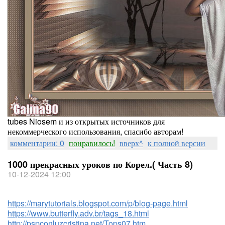
tubes Niosem и из открытых источников для
некоммерческого использования, спасибо авторам!
комментарии: 0
понравилось!
вверх^
к полной версии
1000 прекрасных уроков по Корел.( Часть 8)
10-12-2024 12:00
https://marytutorials.blogspot.com/p/blog-page.html
https://www.butterfly.adv.br/tags_18.html
http://pspconluzcristina.net/Tops07.htm