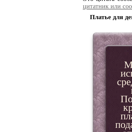
цитатник или со
Платье для 
М
ис
сре
По
к
пл
под