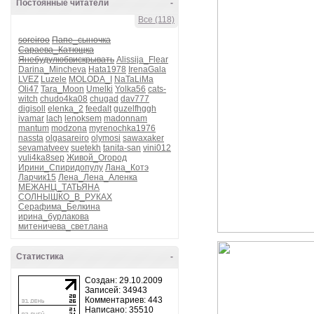
Постоянные читатели
-
Все (118)
soreiroo
Папе_сыночка
Сараева_Катющка
Янебудулюбвискрывать
Alissija_Flear
Darina_Mincheva
Hata1978
IrenaGala
LVEZ
Luzele
MOLODA_I
NaTaLiMa
Oli47
Tara_Moon
Umelki
Yolka56
cats-
witch
chudo4ka08
chugad
dav777
digisoll
elenka_2
feedalt
guzelfhggh
ivamar
lach
lenoksem
madonnam
mantum
modzona
myrenochka1976
nassta
olgasareiro
olymosi
sawaxaker
sevamatveev
suetekh
tanita-san
vini012
yuli4ka8sep
Живой_Огород
Ирини_Спиридопулу
Лана_Котэ
Ларчик15
Лена_Лена_Аленка
МЕЖАНЦ_ТАТЬЯНА
СОЛНЫШКО_В_РУКАХ
Серафима_Белкина
ирина_бурлакова
митеничева_светлана
Статистика
-
Создан: 29.10.2009
Записей: 34943
Комментариев: 443
Написано: 35510