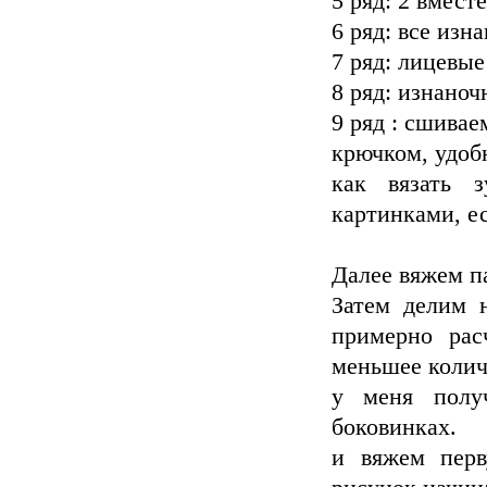
5 ряд: 2 вмест
6 ряд: все изн
7 ряд: лицевые
8 ряд: изнано
9 ряд : сшивае
крючком, удоб
как вязать 
картинками, е
Далее вяжем п
Затем делим н
примерно рас
меньшее колич
у меня полу
боковинках.
и вяжем перв