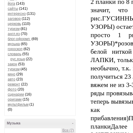
2 планки по 8 
йога
(143)
сайты
(141)
значит, что
интересно
(131)
рис.ГУСИННЫ
заговор
(112)
церковь
(110)
УЗОРЫ) остает
туризм
(81)
просто 1 р
англ.яз
(70)
блог-оформл.
(69)
УЗОРЫ)*розову
музыка
(65)
гороскоп
(62)
белой нитко
словарь
(55)
ЛАПКИ, тольк
рус.язык
(22)
закон
(53)
необычно, т.к.
туризм
(45)
кино
(29)
получиться 2
авто
(23)
вяжем не из 3-
ремонт
(22)
фото
(20)
ряды провязыв
сценарии
(16)
оригами
(15)
теперь вывязыв
мультфильм
(1)
как 
(0)
прибавления)П
Музыка
-
планкиДалее
Все (7)