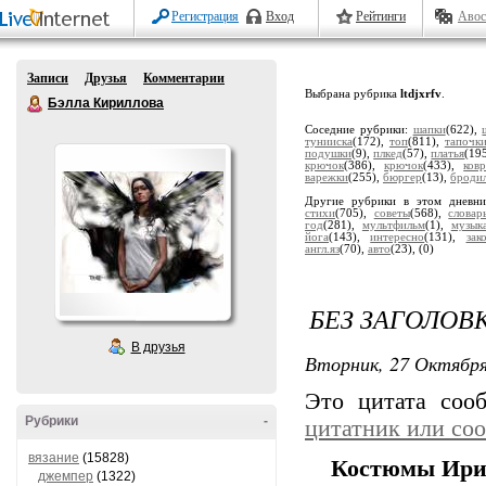
Регистрация
Вход
Рейтинги
Авос
Записи
Друзья
Комментарии
Выбрана рубрика
ltdjxrfv
.
Бэлла Кириллова
Соседние рубрики:
шапки
(622),
тунииска
(172),
топ
(811),
тапочк
подушки
(9),
плкед
(57),
платья
(19
крючок
(386),
крючок
(433),
ков
варежки
(255),
бюргер
(13),
броди
Другие рубрики в этом дневн
стихи
(705),
советы
(568),
словар
год
(281),
мультфильм
(1),
музык
йога
(143),
интересно
(131),
зак
англ.яз
(70),
авто
(23),
(0)
БЕЗ ЗАГОЛОВ
В друзья
Вторник, 27 Октября
Это цитата со
Рубрики
-
цитатник или со
вязание
(15828)
Костюмы Ири
джемпер
(1322)