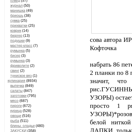
плкед
(57)
журнал
(50)
манишка
(49)
бриошь
(38)
сумка
(25)
прихватки
(25)
коврик
(14)
бюргер
(13)
сова автора 
подушки
(9)
мастер класс
(7)
Кофточка
румынка
(5)
бисер
(3)
румынка
(3)
набрать 86 пе
фриволите
(2)
свинг
(2)
2 планки по 8 
туниское вяз
(1)
значит, что
кулинария
(8934)
выпечка
(849)
рис.ГУСИННЫ
салаты
(847)
заготовки
(795)
УЗОРЫ) остает
мясо
(687)
просто 1 р
пироги
(672)
курица
(528)
УЗОРЫ)*розову
овощи
(516)
рыба
(511)
белой нитко
блины. оладьи
(480)
ЛАПКИ, тольк
ЗАКУСКИ
(358)