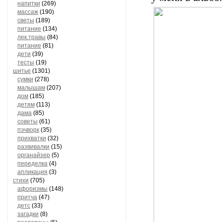
напитки
(269)
массаж
(190)
светы
(189)
питание
(134)
лек.травы
(84)
питание
(81)
дети
(39)
тесты
(19)
шитье
(1301)
сумки
(278)
малышам
(207)
дом
(185)
детям
(113)
дама
(85)
советы
(61)
пэчворк
(35)
прихватки
(32)
развивалки
(15)
органайзер
(5)
переделка
(4)
апликация
(3)
стихи
(705)
афоризмы
(148)
притча
(47)
детс
(33)
загадки
(8)