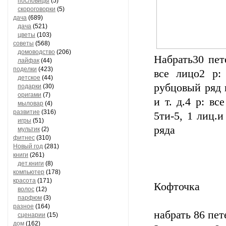
пословицы
(5)
скороговорки
(5)
дача
(689)
дача
(521)
цветы
(103)
советы
(568)
домоводство
(206)
Набрать30 пет
лайфак
(44)
поделки
(423)
все лицо2 р:
детское
(44)
рубцовый ряд и
подарки
(30)
оригами
(7)
и т. д.4 р: вс
мыловар
(4)
развитие
(316)
5ти-5, 1 лиц.и
игры
(51)
ряда
мультик
(2)
фитнес
(310)
Новый год
(281)
книги
(261)
дет.книги
(8)
компьютер
(178)
красота
(171)
Кофточка
волос
(12)
парфюм
(3)
разное
(164)
набрать 86 пе
сценарии
(15)
дом
(162)