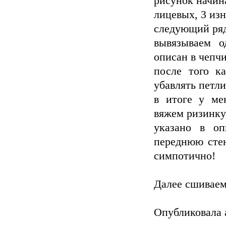
рисунок начина
лицевых, 3 изн
следующий ряд 
вывязываем о
описан в чепчи
после того к
убавлять петли
в итоге у ме
вяжем ризинку 
указано в оп
переднюю стен
симпотично!
Далее сшиваем
Опубликовала a