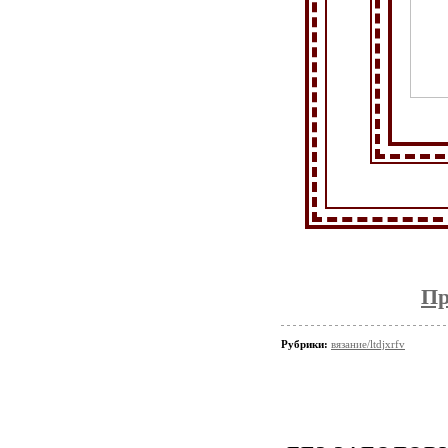
Пр
Рубрики:
вязание/ltdjxrfv