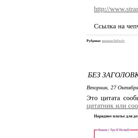
http://www.str
Ссылка на че
Рубрики:
вязание/ltdjxrfv
БЕЗ ЗАГОЛОВ
Вторник, 27 Октября
Это цитата соо
цитатник или со
Нарядное платье для д
Вяжем с Три И Ночкой