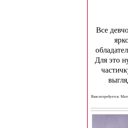
Все девч
ярк
обладател
Для это н
частичк
выгля
Вам потребуется: Мате