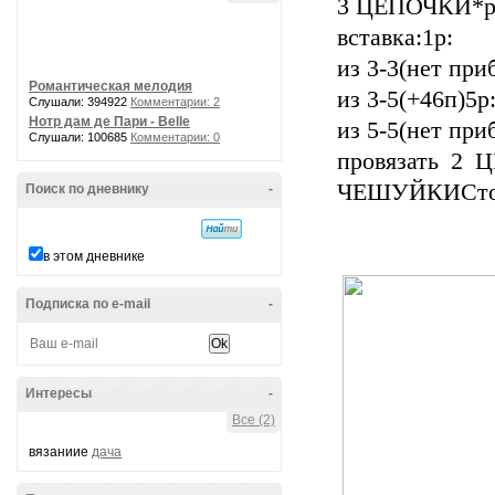
3 ЦЕПОЧКИ*ро
вставка:1р:
из 3-3(нет при
Романтическая мелодия
из 3-5(+46п)5р
Слушали: 394922
Комментарии: 2
Нотр дам де Пари - Belle
из 5-5(нет пр
Слушали: 100685
Комментарии: 0
провязать 2 
ЧЕШУЙКИСто
Поиск по дневнику
-
в этом дневнике
Подписка по e-mail
-
Интересы
-
Все (2)
вязаниие
дача