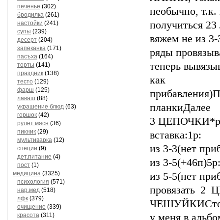
печенье
(302)
необычно, т.к.
бродилка
(261)
получиться 2
настойки
(241)
супы
(239)
вяжем не из 3-
десерт
(204)
запеканка
(171)
ряды провязыв
пасъха
(164)
теперь вывязыв
торты
(141)
праздник
(138)
как 
тесто
(129)
фарш
(125)
прибавления)П
лаваш
(88)
планкиДалее
украшение блюд
(63)
горшок
(42)
3 ЦЕПОЧКИ*ро
рулет мясн
(36)
пикник
(29)
вставка:1р:
мультиварка
(12)
из 3-3(нет при
специи
(9)
дет.питание
(4)
из 3-5(+46п)5р
пост
(1)
медицина
(3325)
из 5-5(нет пр
психология
(571)
провязать 2 
нар.мед
(518)
лфк
(379)
ЧЕШУЙКИСто
очищение
(339)
красота
(311)
у меня в альб