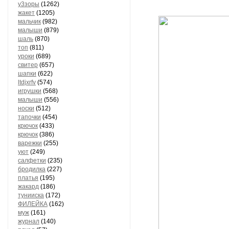
у3зоры
(1262)
жакет
(1205)
мальчик
(982)
малыши
(879)
шаль
(870)
топ
(811)
уроки
(689)
свитер
(657)
шапки
(622)
ltdjxrfv
(574)
игрушки
(568)
малыши
(556)
носки
(512)
тапочки
(454)
крючок
(433)
крючок
(386)
варежки
(255)
уют
(249)
салфетки
(235)
бродилка
(227)
платья
(195)
жакард
(186)
тунииска
(172)
ФИЛЕЙКА
(162)
муж
(161)
журнал
(140)