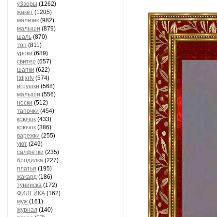
у3зоры
(1262)
жакет
(1205)
мальчик
(982)
малыши
(879)
шаль
(870)
топ
(811)
уроки
(689)
свитер
(657)
шапки
(622)
ltdjxrfv
(574)
игрушки
(568)
малыши
(556)
носки
(512)
тапочки
(454)
крючок
(433)
крючок
(386)
варежки
(255)
уют
(249)
салфетки
(235)
бродилка
(227)
платья
(195)
жакард
(186)
тунииска
(172)
ФИЛЕЙКА
(162)
муж
(161)
журнал
(140)