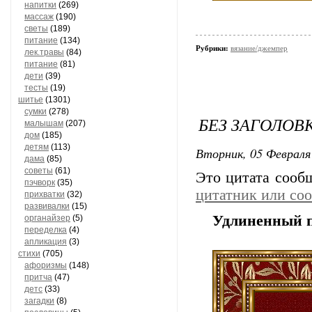
напитки
(269)
массаж
(190)
светы
(189)
питание
(134)
Рубрики:
вязание/джемпер
лек.травы
(84)
питание
(81)
дети
(39)
тесты
(19)
шитье
(1301)
сумки
(278)
БЕЗ ЗАГОЛОВ
малышам
(207)
дом
(185)
детям
(113)
Вторник, 05 Февраля 
дама
(85)
советы
(61)
Это цитата соо
пэчворк
(35)
цитатник или со
прихватки
(32)
развивалки
(15)
Удлиненный п
органайзер
(5)
переделка
(4)
апликация
(3)
стихи
(705)
афоризмы
(148)
притча
(47)
детс
(33)
загадки
(8)