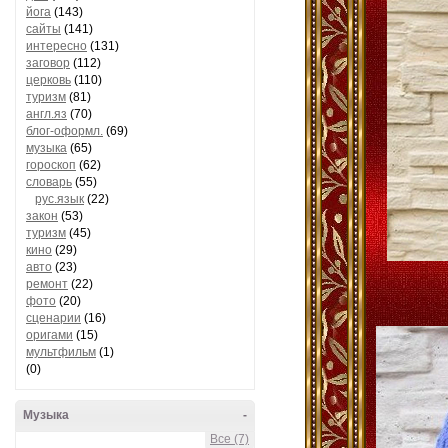
йога
(143)
сайты
(141)
интересно
(131)
заговор
(112)
церковь
(110)
туризм
(81)
англ.яз
(70)
блог-оформл.
(69)
музыка
(65)
гороскоп
(62)
словарь
(55)
рус.язык
(22)
закон
(53)
туризм
(45)
кино
(29)
авто
(23)
ремонт
(22)
фото
(20)
сценарии
(16)
оригами
(15)
мультфильм
(1)
(0)
Музыка
-
Все (7)