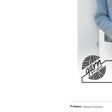
Рубрики:
вязание/джемпер