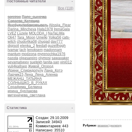
Постоянные читатели
-
Все (118)
soreiroo
Папе_сыночка
Сараева_Катющка
Янебудулюбвискрывать
Alissija_Flear
Darina_Mincheva
Hata1978
IrenaGala
LVEZ
Luzele
MOLODA_I
NaTaLiMa
Oli47
Tara_Moon
Umelki
Yolka56
cats-
witch
chudo4ka08
chugad
dav777
digisoll
elenka_2
feedalt
guzelfhggh
ivamar
lach
lenoksem
madonnam
mantum
modzona
myrenochka1976
nassta
olgasareiro
olymosi
sawaxaker
sevamatveev
suetekh
tanita-san
vini012
yuli4ka8sep
Живой_Огород
Ирини_Спиридопулу
Лана_Котэ
Ларчик15
Лена_Лена_Аленка
МЕЖАНЦ_ТАТЬЯНА
СОЛНЫШКО_В_РУКАХ
Серафима_Белкина
ирина_бурлакова
митеничева_светлана
Статистика
-
Создан: 29.10.2009
Записей: 34943
Рубрики:
вязание/джемпер
Комментариев: 443
Написано: 35510