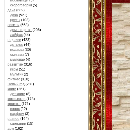
пословицы
(5)
скороговорки
(5)
дача
(689)
дача
(521)
цветы
(103)
советы
(568)
домоводство
(206)
лайфак
(44)
поделки
(423)
детское
(44)
подарки
(30)
оригами
(7)
мыловар
(4)
развитие
(316)
игры
(51)
мультик
(2)
фитнес
(310)
Новый год
(281)
книги
(261)
дет.книги
(8)
компьютер
(178)
красота
(171)
волос
(12)
парфюм
(3)
разное
(164)
сценарии
(15)
дом
(162)