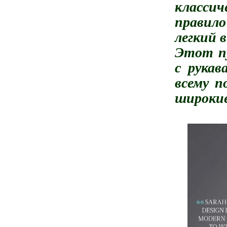
класси
правило
легкий 
Этот пу
с рукав
всему п
широкие