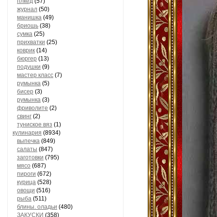
плкед
(57)
журнал
(50)
манишка
(49)
бриошь
(38)
сумка
(25)
прихватки
(25)
коврик
(14)
бюргер
(13)
подушки
(9)
мастер класс
(7)
румынка
(5)
бисер
(3)
румынка
(3)
фриволите
(2)
свинг
(2)
туниское вяз
(1)
кулинария
(8934)
выпечка
(849)
салаты
(847)
заготовки
(795)
мясо
(687)
пироги
(672)
курица
(528)
овощи
(516)
рыба
(511)
блины. оладьи
(480)
ЗАКУСКИ
(358)