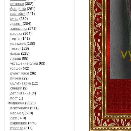
печенье
(302)
бродилка
(261)
настойки
(241)
супы
(239)
десерт
(204)
запеканка
(171)
пасъха
(164)
торты
(141)
праздник
(138)
тесто
(129)
фарш
(125)
лаваш
(88)
украшение блюд
(63)
горшок
(42)
рулет мясн
(36)
пикник
(29)
мультиварка
(12)
специи
(9)
дет.питание
(4)
пост
(1)
медицина
(3325)
психология
(571)
нар.мед
(518)
лфк
(379)
очищение
(339)
красота
(311)