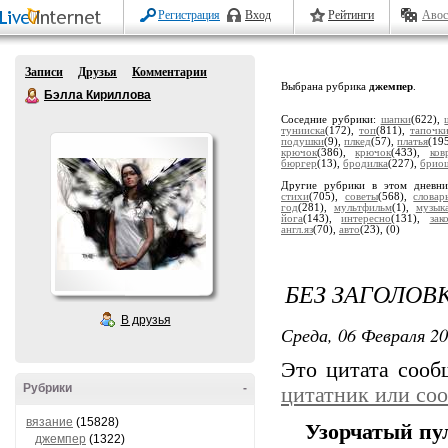
Регистрация
Вход
Рейтинги
Авос
Записи
Друзья
Комментарии
Выбрана рубрика
джемпер
.
Бэлла Кириллова
Соседние рубрики:
шапки
(622),
тунииска
(172),
топ
(811),
тапочк
подушки
(9),
плкед
(57),
платья
(19
крючок
(386),
крючок
(433),
ков
бюргер
(13),
бродилка
(227),
брио
Другие рубрики в этом дневн
стихи
(705),
советы
(568),
словар
год
(281),
мультфильм
(1),
музык
йога
(143),
интересно
(131),
зак
англ.яз
(70),
авто
(23),
(0)
БЕЗ ЗАГОЛОВ
В друзья
Среда, 06 Февраля 20
Это цитата соо
Рубрики
-
цитатник или со
вязание
(15828)
Узорчатый пу
джемпер
(1322)