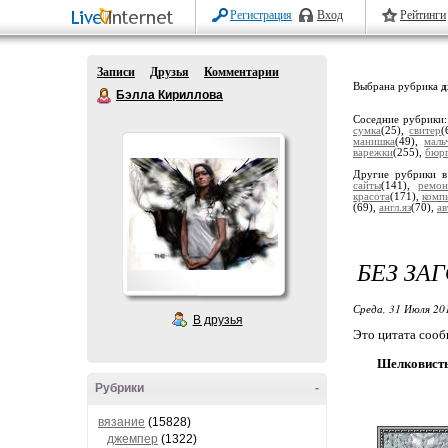
Регистрация
Вход
Рейтинги
Записи
Друзья
Комментарии
Выбрана рубрика
д
Бэлла Кириллова
Соседние рубрики
сумка
(25),
свитер
(
манишка
(49),
маль
варежки
(255),
бюр
Другие рубрики в
сайты
(141),
ремон
красота
(171),
комп
(69),
англ.яз
(70),
ав
БЕЗ ЗА
Среда, 31 Июля 20
В друзья
Это цитата соо
Шелковистый
Рубрики
-
вязание
(15828)
джемпер
(1322)