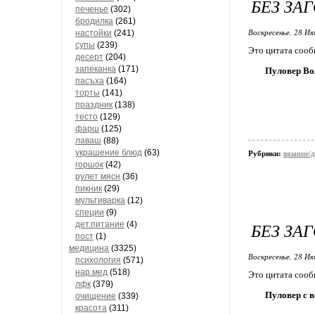
БЕЗ ЗА
печенье
(302)
бродилка
(261)
Воскресенье, 28 Ию
настойки
(241)
супы
(239)
Это цитата соо
десерт
(204)
запеканка
(171)
Пуловер Во
пасъха
(164)
торты
(141)
праздник
(138)
тесто
(129)
фарш
(125)
лаваш
(88)
украшение блюд
(63)
Рубрики:
вязание/
горшок
(42)
рулет мясн
(36)
пикник
(29)
мультиварка
(12)
специи
(9)
БЕЗ ЗА
дет.питание
(4)
пост
(1)
медицина
(3325)
Воскресенье, 28 Ию
психология
(571)
нар.мед
(518)
Это цитата соо
лфк
(379)
Пуловер с 
очищение
(339)
красота
(311)