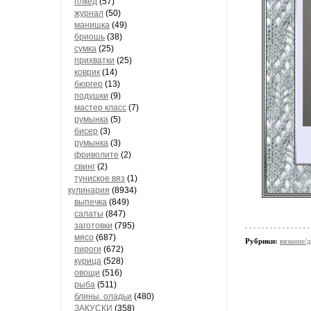
плкед
(57)
журнал
(50)
манишка
(49)
бриошь
(38)
сумка
(25)
прихватки
(25)
коврик
(14)
бюргер
(13)
подушки
(9)
мастер класс
(7)
румынка
(5)
бисер
(3)
румынка
(3)
фриволите
(2)
свинг
(2)
туниское вяз
(1)
кулинария
(8934)
выпечка
(849)
салаты
(847)
заготовки
(795)
мясо
(687)
Рубрики:
вязание/
пироги
(672)
курица
(528)
овощи
(516)
рыба
(511)
блины. оладьи
(480)
ЗАКУСКИ
(358)