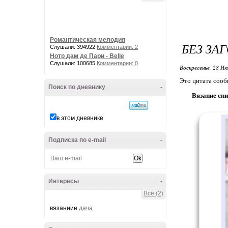
Романтическая мелодия
БЕЗ ЗА
Слушали: 394922
Комментарии: 2
Нотр дам де Пари - Belle
Слушали: 100685
Комментарии: 0
Воскресенье, 28 Ию
Это цитата соо
Поиск по дневнику
-
Вязание сп
в этом дневнике
Подписка по e-mail
-
Интересы
-
Все (2)
вязаниие
дача