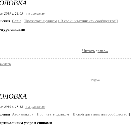
ГОЛОВКА
ля 2019 г. 21:03
+ в цитатник
бщения
Gania
[
Прочитать целиком
+
В свой цитатник или сообщество!
]
лтура спицами
Читать далее...
джемпер
ГОЛОВКА
ля 2019 г. 18:18
+ в цитатник
бщения
Авонаивка37
[
Прочитать целиком
+
В свой цитатник или сообщество!
]
вертикальным узором спицами