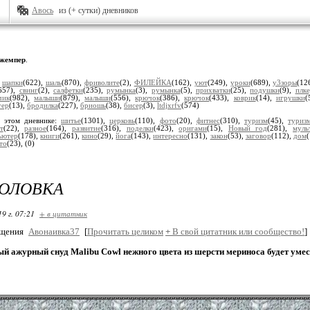
Авось
из (+ сутки) дневников
жемпер
.
:
шапки
(622),
шаль
(870),
фриволите
(2),
ФИЛЕЙКА
(162),
уют
(249),
уроки
(689),
у3зоры
(12
657),
свинг
(2),
салфетки
(235),
румынка
(3),
румынка
(5),
прихватки
(25),
подушки
(9),
плк
чик
(982),
малыши
(879),
малыши
(556),
крючок
(386),
крючок
(433),
коврик
(14),
игрушки
(
гер
(13),
бродилка
(227),
бриошь
(38),
бисер
(3),
ltdjxrfv
(574)
 этом дневнике:
шитье
(1301),
церковь
(110),
фото
(20),
фитнес
(310),
туризм
(45),
туриз
т
(22),
разное
(164),
развитие
(316),
поделки
(423),
оригами
(15),
Новый год
(281),
муль
ьютер
(178),
книги
(261),
кино
(29),
йога
(143),
интересно
(131),
закон
(53),
заговор
(112),
дом
то
(23),
(0)
ГОЛОВКА
19 г. 07:21
+ в цитатник
бщения
Авонаивка37
[
Прочитать целиком
+
В свой цитатник или сообщество!
]
 ажурный снуд Malibu Cowl нежного цвета из шерсти мериноса будет умес