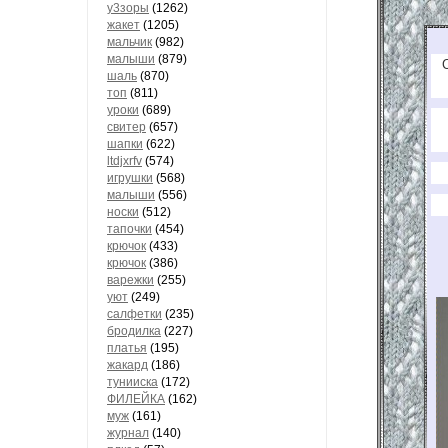
у3зоры
(1262)
жакет
(1205)
мальчик
(982)
малыши
(879)
шаль
(870)
топ
(811)
уроки
(689)
свитер
(657)
шапки
(622)
ltdjxrfv
(574)
игрушки
(568)
малыши
(556)
носки
(512)
тапочки
(454)
крючок
(433)
крючок
(386)
варежки
(255)
уют
(249)
салфетки
(235)
бродилка
(227)
платья
(195)
жакард
(186)
тунииска
(172)
ФИЛЕЙКА
(162)
муж
(161)
журнал
(140)