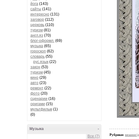
йога
(143)
сайты
(141)
интересно
(131)
заговор
(112)
церковь
(110)
туризм
(81)
англ.яз
(70)
блог-оформл.
(69)
музыка
(65)
гороскоп
(62)
словарь
(55)
рус.язык
(22)
закон
(53)
туризм
(45)
кино
(29)
авто
(23)
ремонт
(22)
фото
(20)
сценарии
(16)
оригами
(15)
мультфильм
(1)
(0)
Музыка
-
Рубрики:
вязание/
Все (7)