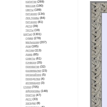
напитки
(269)
массаж
(190)
светы
(189)
питание
(134)
лек.травы
(84)
питание
(81)
дети
(39)
тесты
(19)
шитье
(1301)
сумки
(278)
малышам
(207)
дом
(185)
детям
(113)
дама
(85)
советы
(61)
пэчворк
(35)
прихватки
(32)
развивалки
(15)
органайзер
(5)
переделка
(4)
апликация
(3)
стихи
(705)
афоризмы
(148)
притча
(47)
детс
(33)
загадки
(8)