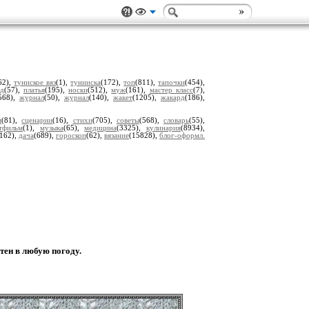
62),
туниское вяз
(1),
тунииска
(172),
топ
(811),
тапочки
(454),
ед
(57),
платья
(195),
носки
(512),
муж
(161),
мастер класс
(7),
568),
журнал
(50),
журнал
(140),
жакет
(1205),
жакард
(186),
м
(81),
сценарии
(16),
стихи
(705),
советы
(568),
словарь
(55),
тфильм
(1),
музыка
(65),
медицина
(3325),
кулинария
(8934),
(162),
дача
(689),
гороскоп
(62),
вязание
(15828),
блог-оформл.
тен в любую погоду.