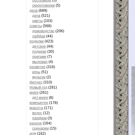
пословицы
(5)
скороговорки
(5)
дача
(689)
дача
(521)
цветы
(103)
советы
(568)
домоводство
(206)
лайфак
(44)
поделки
(423)
детское
(44)
подарки
(30)
оригами
(7)
мыловар
(4)
развитие
(316)
игры
(51)
мультик
(2)
фитнес
(310)
Новый год
(281)
книги
(261)
дет.книги
(8)
компьютер
(178)
красота
(171)
волос
(12)
парфюм
(3)
разное
(164)
сценарии
(15)
дом
(162)