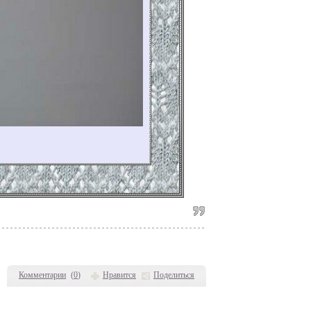
Комментарии
(
0
)
Нравится
Поделиться