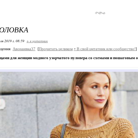
ГОЛОВКА
ля 2019 г. 08:59
+ в цитатник
бщения
Авонаивка37
[
Прочитать целиком
+
В свой цитатник или сообщество!
]
ицами для женщин модного узорчатого пуловера со схемами и пошаговым о