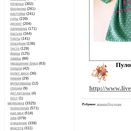
печенье
(302)
бродилка
(261)
настойки
(241)
супы
(239)
десерт
(204)
запеканка
(171)
пасъха
(164)
торты
(141)
праздник
(138)
тесто
(129)
фарш
(125)
лаваш
(88)
украшение блюд
(63)
Пуло
горшок
(42)
рулет мясн
(36)
пикник
(29)
мультиварка
(12)
http://www.liv
специи
(9)
дет.питание
(4)
пост
(1)
медицина
(3325)
Рубрики:
вязание/бродилка
психология
(571)
нар.мед
(518)
лфк
(379)
очищение
(339)
красота
(311)