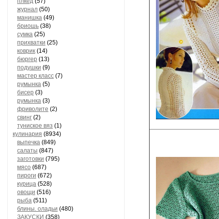
плкед
(57)
журнал
(50)
манишка
(49)
бриошь
(38)
сумка
(25)
прихватки
(25)
коврик
(14)
бюргер
(13)
подушки
(9)
мастер класс
(7)
румынка
(5)
бисер
(3)
румынка
(3)
фриволите
(2)
свинг
(2)
туниское вяз
(1)
кулинария
(8934)
выпечка
(849)
салаты
(847)
заготовки
(795)
мясо
(687)
пироги
(672)
курица
(528)
овощи
(516)
рыба
(511)
блины. оладьи
(480)
ЗАКУСКИ
(358)