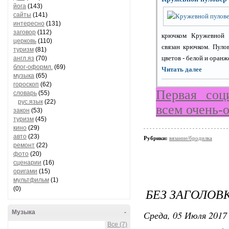
йога
(143)
сайты
(141)
интересно
(131)
заговор
(112)
крючком Кружевной 
церковь
(110)
связан крючком. Пуло
туризм
(81)
цветов - белой и оранже
англ.яз
(70)
блог-оформл.
(69)
Читать далее
музыка
(65)
гороскоп
(62)
Первая соц
словарь
(55)
рус.язык
(22)
всем очень-
закон
(53)
туризм
(45)
кино
(29)
авто
(23)
Рубрики:
вязание/бродилка
ремонт
(22)
фото
(20)
сценарии
(16)
оригами
(15)
мультфильм
(1)
(0)
БЕЗ ЗАГОЛОВ
Музыка
-
Среда, 05 Июля 2017 
Все (7)