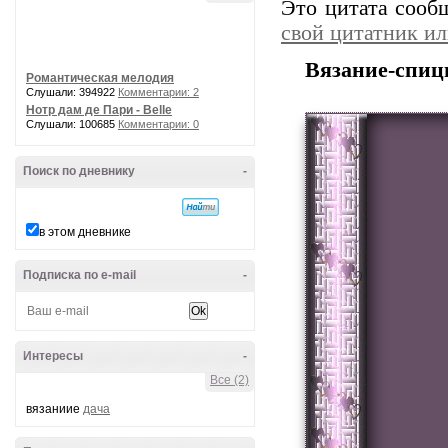
Это цитата соо
свой цитатник и
Вязание-спиц
Романтическая мелодия
Слушали: 394922
Комментарии: 2
Нотр дам де Пари - Belle
Слушали: 100685
Комментарии: 0
Поиск по дневнику
-
в этом дневнике
Подписка по e-mail
-
Интересы
-
Все (2)
вязаниие
дача