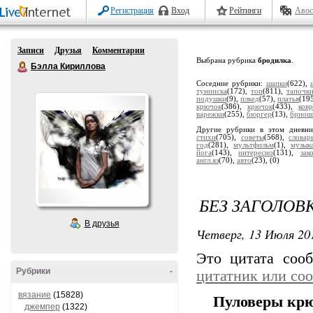
Регистрация
Вход
Рейтинги
Авос
Записи
Друзья
Комментарии
Выбрана рубрика
бродилка
.
Бэлла Кириллова
Соседние рубрики:
шапки
(622),
тунииска
(172),
топ
(811),
тапочк
подушки
(9),
плкед
(57),
платья
(19
крючок
(386),
крючок
(433),
ков
варежки
(255),
бюргер
(13),
бриош
Другие рубрики в этом дневн
стихи
(705),
советы
(568),
словар
год
(281),
мультфильм
(1),
музык
йога
(143),
интересно
(131),
зак
англ.яз
(70),
авто
(23),
(0)
БЕЗ ЗАГОЛОВ
В друзья
Четверг, 13 Июля 201
Это цитата со
Рубрики
-
цитатник или со
вязание
(15828)
Пуловеры крю
джемпер
(1322)