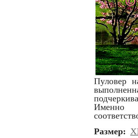
Пуловер н
выполнен
подчеркив
Именно 
соответств
Размер:
X