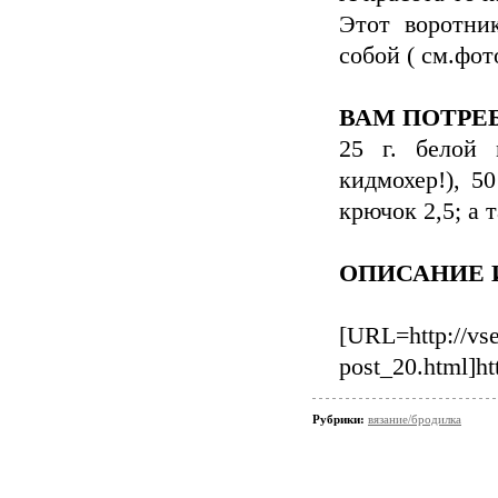
Этот воротни
собой ( см.фо
ВАМ ПОТРЕ
25 г. белой 
кидмохер!), 5
крючок 2,5; а 
ОПИСАНИЕ 
[URL=http://vse
post_20.html]ht
Рубрики:
вязание/бродилка