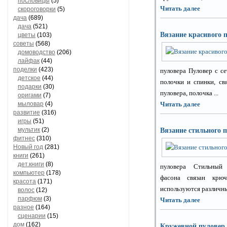
пословицы
(5)
Читать далее
скороговорки
(5)
дача
(689)
дача
(521)
Вязание красивого 
цветы
(103)
советы
(568)
домоводство
(206)
лайфак
(44)
поделки
(423)
пуловера Пуловер с с
детское
(44)
полочки и спинки, св
подарки
(30)
пуловера, полочка ...
оригами
(7)
мыловар
(4)
Читать далее
развитие
(316)
игры
(51)
мультик
(2)
Вязание стильного 
фитнес
(310)
Новый год
(281)
книги
(261)
дет.книги
(8)
пуловера Стильный 
компьютер
(178)
фасона связан крю
красота
(171)
используются различные
волос
(12)
парфюм
(3)
Читать далее
разное
(164)
сценарии
(15)
дом
(162)
Кружевной пуловер