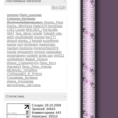
Постоянные читатели
-
Все (118)
soreiroo
Папе_сыночка
Сараева_Катющка
Янебудулюбвискрывать
Alissija_Flear
Darina_Mincheva
Hata1978
IrenaGala
LVEZ
Luzele
MOLODA_I
NaTaLiMa
Oli47
Tara_Moon
Umelki
Yolka56
cats-
witch
chudo4ka08
chugad
dav777
digisoll
elenka_2
feedalt
guzelfhggh
ivamar
lach
lenoksem
madonnam
mantum
modzona
myrenochka1976
nassta
olgasareiro
olymosi
sawaxaker
sevamatveev
suetekh
tanita-san
vini012
yuli4ka8sep
Живой_Огород
Ирини_Спиридопулу
Лана_Котэ
Ларчик15
Лена_Лена_Аленка
МЕЖАНЦ_ТАТЬЯНА
СОЛНЫШКО_В_РУКАХ
Серафима_Белкина
ирина_бурлакова
митеничева_светлана
Статистика
-
Создан: 29.10.2009
Записей: 34943
Комментариев: 443
Написано: 35510