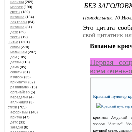
напитки
(269)
БЕЗ ЗАГОЛОВ
массаж
(190)
светы
(189)
Понедельник, 10 Июля
питание
(134)
лек.травы
(84)
Это цитата соо
питание
(81)
дети
(39)
свой цитатник и
тесты
(19)
шитье
(1301)
Вязаные крюч
сумки
(278)
малышам
(207)
дом
(185)
Первая соц
детям
(113)
дама
(85)
всем очень-
советы
(61)
пэчворк
(35)
прихватки
(32)
развивалки
(15)
органайзер
(5)
Красный пуловер к
переделка
(4)
апликация
(3)
стихи
(705)
афоризмы
(148)
притча
(47)
крючком Ажурный п
детс
(33)
узором "Ананас". Уз
загадки
(8)
крупной сетке, связанно