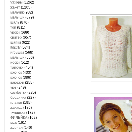
у3зоры
(1262)
жакет
(1205)
мальчик
(982)
малыши
(879)
шаль
(870)
топ
(811)
уроки
(689)
свитер
(657)
шапки
(622)
ltdjxrfv
(574)
игрушки
(568)
малыши
(556)
носки
(512)
тапочки
(454)
крючок
(433)
крючок
(386)
варежки
(255)
уют
(249)
салфетки
(235)
бродилка
(227)
платья
(195)
жакард
(186)
тунииска
(172)
ФИЛЕЙКА
(162)
муж
(161)
журнал
(140)