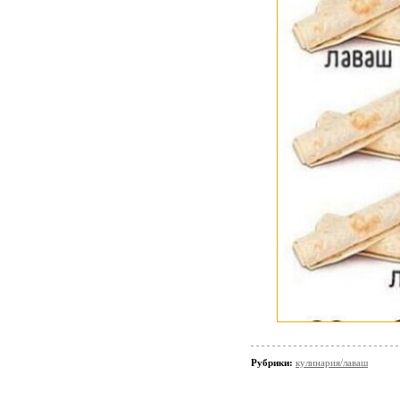
Рубрики:
кулинария/лаваш