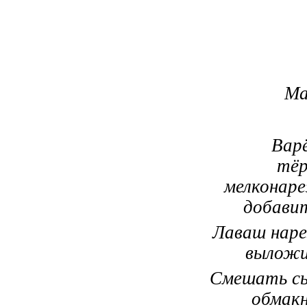
Ма
Вар
тёр
мелконаре
добави
Лаваш наре
выложи
Смешать сы
обмакн