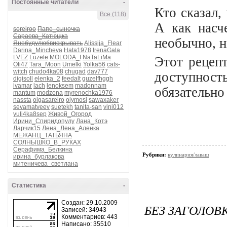
Постоянные читатели
-
Кто сказал,
Все (118)
А как насч
soreiroo
Папе_сыночка
Сараева_Катющка
необычно, н
Янебудулюбвискрывать
Alissija_Flear
Darina_Mincheva
Hata1978
IrenaGala
LVEZ
Luzele
MOLODA_I
NaTaLiMa
Этот рецепт
Oli47
Tara_Moon
Umelki
Yolka56
cats-
witch
chudo4ka08
chugad
dav777
доступност
digisoll
elenka_2
feedalt
guzelfhggh
ivamar
lach
lenoksem
madonnam
обязательно
mantum
modzona
myrenochka1976
nassta
olgasareiro
olymosi
sawaxaker
sevamatveev
suetekh
tanita-san
vini012
yuli4ka8sep
Живой_Огород
Ирини_Спиридопулу
Лана_Котэ
Ларчик15
Лена_Лена_Аленка
МЕЖАНЦ_ТАТЬЯНА
СОЛНЫШКО_В_РУКАХ
Серафима_Белкина
Рубрики:
кулинария/лаваш
ирина_бурлакова
митеничева_светлана
Статистика
-
Создан: 29.10.2009
БЕЗ ЗАГОЛОВ
Записей: 34943
Комментариев: 443
Написано: 35510