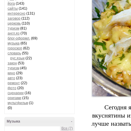
йога
(143)
сайты
(141)
интересно
(131)
заговор
(112)
церковь
(110)
туризм
(81)
англ.яз
(70)
блог-оформл.
(69)
музыка
(65)
гороскоп
(62)
словарь
(55)
рус.язык
(22)
закон
(53)
туризм
(45)
кино
(29)
авто
(23)
ремонт
(22)
фото
(20)
сценарии
(16)
оригами
(15)
мультфильм
(1)
Сегодня 
(0)
вкуснятины из
Музыка
-
лучше назват
Все (7)