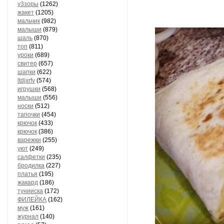
у3зоры
(1262)
жакет
(1205)
мальчик
(982)
малыши
(879)
шаль
(870)
топ
(811)
уроки
(689)
свитер
(657)
шапки
(622)
ltdjxrfv
(574)
игрушки
(568)
малыши
(556)
носки
(512)
тапочки
(454)
крючок
(433)
крючок
(386)
варежки
(255)
уют
(249)
салфетки
(235)
бродилка
(227)
платья
(195)
жакард
(186)
тунииска
(172)
ФИЛЕЙКА
(162)
муж
(161)
журнал
(140)