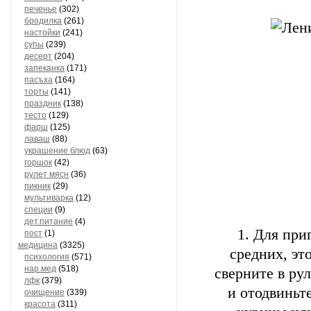
печенье
(302)
бродилка
(261)
настойки
(241)
супы
(239)
десерт
(204)
запеканка
(171)
пасъха
(164)
торты
(141)
праздник
(138)
тесто
(129)
фарш
(125)
лаваш
(88)
украшение блюд
(63)
горшок
(42)
рулет мясн
(36)
пикник
(29)
мультиварка
(12)
специи
(9)
дет.питание
(4)
Для приг
пост
(1)
медицина
(3325)
средних, эт
психология
(571)
нар.мед
(518)
сверните в ру
лфк
(379)
и отодвиньт
очищение
(339)
красота
(311)