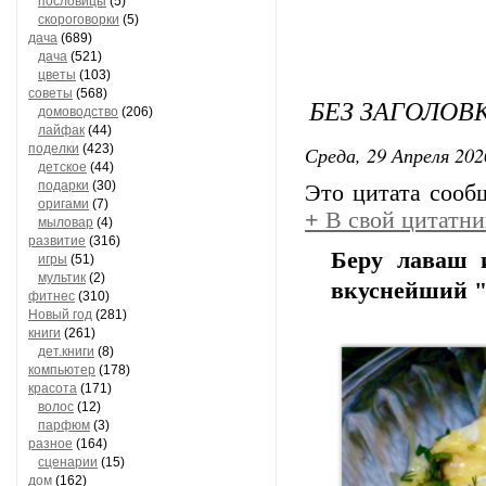
пословицы
(5)
скороговорки
(5)
дача
(689)
дача
(521)
цветы
(103)
советы
(568)
БЕЗ ЗАГОЛОВ
домоводство
(206)
лайфак
(44)
Среда, 29 Апреля 202
поделки
(423)
детское
(44)
подарки
(30)
Это цитата соо
оригами
(7)
+
В свой цитатни
мыловар
(4)
развитие
(316)
Беру лаваш и
игры
(51)
мультик
(2)
вкуснейший "
фитнес
(310)
Новый год
(281)
книги
(261)
дет.книги
(8)
компьютер
(178)
красота
(171)
волос
(12)
парфюм
(3)
разное
(164)
сценарии
(15)
дом
(162)