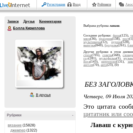
Регистрация
Вход
Рейтинги
Авос
Записи
Друзья
Комментарии
Выбрана рубрика
лаваш
.
Бэлла Кириллова
Соседние рубрики:
фарш
(125),
у
мясн
(36),
праздник
(138),
пост
(1
мультиварка
(12),
курица
(528)
выпечка
(849),
бродилка
(261),
бли
Другие рубрики в этом дневн
стихи
(705),
советы
(568),
словар
год
(281),
мультфильм
(1),
музык
йога
(143),
интересно
(131),
зак
англ.яз
(70),
авто
(23),
(0)
БЕЗ ЗАГОЛОВ
Четверг, 09 Июля 202
В друзья
Это цитата соо
цитатник или со
Рубрики
-
Лаваш с кури
вязание
(15828)
джемпер
(1322)