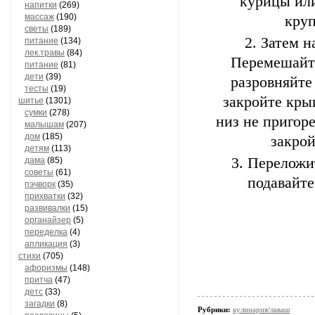
курицы или
напитки
(269)
массаж
(190)
круп
светы
(189)
Затем н
питание
(134)
лек.травы
(84)
Перемешайте
питание
(81)
дети
(39)
разровняйте
тесты
(19)
закройте кры
шитье
(1301)
сумки
(278)
низ не пригор
малышам
(207)
дом
(185)
закро
детям
(113)
Переложит
дама
(85)
советы
(61)
подавайте
пэчворк
(35)
прихватки
(32)
развивалки
(15)
органайзер
(5)
переделка
(4)
апликация
(3)
стихи
(705)
афоризмы
(148)
притча
(47)
детс
(33)
загадки
(8)
Рубрики:
кулинария/лаваш