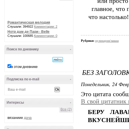
или просто 
главное, что
что настолько
Романтическая мелодия
Слушали: 394922
Комментарии: 2
Нотр дам де Пари - Belle
Слушали: 100685
Комментарии: 0
Рубрики:
кулинария/лаваш
Поиск по дневнику
-
в этом дневнике
БЕЗ ЗАГОЛОВ
Подписка по e-mail
-
Понедельник, 24 Февр
Это цитата сооб
В свой цитатник
Интересы
-
Все (2)
БЕРУ ЛАВА
вязаниие
дача
ВКУСНЕЙШИ