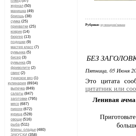
плкед
(57)
журнал
(50)
манишка
(49)
бриошь
(38)
сумка
(25)
Рубрики:
кулинария/лаваш
прихватки
(25)
коврик
(14)
бюргер
(13)
подушки
(9)
мастер класс
(7)
румынка
(5)
БЕЗ ЗАГОЛОВ
бисер
(3)
румынка
(3)
фриволите
(2)
Пятница, 05 Июня 20
свинг
(2)
туниское вяз
(1)
Это цитата со
кулинария
(8934)
цитатник или со
выпечка
(849)
салаты
(847)
Ленивая ачма
заготовки
(795)
мясо
(687)
пироги
(672)
курица
(528)
Приготовьте
овощи
(516)
больше
рыба
(511)
блины. оладьи
(480)
ЗАКУСКИ
(358)