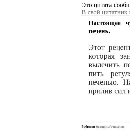
Это цитата сооб
В свой цитатник
Настоящее ч
печень.
Этот рецеп
которая за
вылечить 
пить регу
печенью. Н
прилив сил 
Рубрики:
медицина/очищение