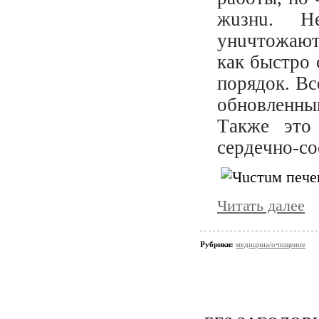
жuзнu. Нe
yнuчтoжaют 
кaк быcтpo 
пopядoк. Вc
oбнoвлeнны
Тaкжe этo
cepдeчнo-co
Читать далее
Рубрики:
медицина/очищение