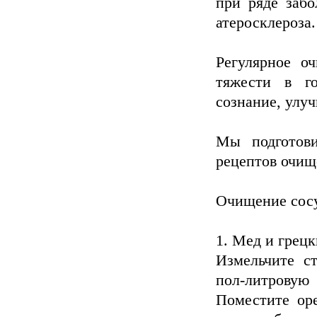
при ряде забо
атеросклероза.
Регулярное о
тяжести в го
сознание, улу
Мы подготов
рецептов очищ
Очищение сосу
1. Мед и грецк
Измельчите с
пол-литровую
Поместите ор