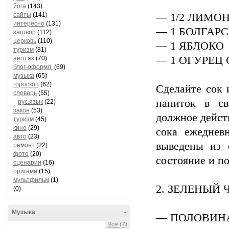
йога
(143)
сайты
(141)
— 1/2 ЛИМО
интересно
(131)
— 1 БОЛГАР
заговор
(112)
церковь
(110)
— 1 ЯБЛОКО
туризм
(81)
— 1 ОГУРЕЦ 
англ.яз
(70)
блог-оформл.
(69)
музыка
(65)
гороскоп
(62)
Сделайте сок 
словарь
(55)
напиток в св
рус.язык
(22)
закон
(53)
должное действ
туризм
(45)
кино
(29)
сока ежеднев
авто
(23)
выведены из 
ремонт
(22)
фото
(20)
состояние и по
сценарии
(16)
оригами
(15)
мультфильм
(1)
2. ЗЕЛЕНЫЙ
(0)
Музыка
-
— ПОЛОВИНА
Все (7)