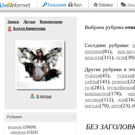
Регистрация
Вход
Рейтинги
Авос
Записи
Друзья
Комментарии
Выбрана рубрика
очи
Бэлла Кириллова
Соседние рубрики:
т
питание
(81),
нар.ме
красота
(311),
дети
(39)
Другие рубрики в эт
туризм
(45),
туризм
сайты
(141),
ремонт
(22
год
(281),
мультфильм
компьютер
(178),
кн
В друзья
заговор
(112),
дом
(16
англ.яз
(70),
авто
(23),
(
Рубрики
-
БЕЗ ЗАГОЛОВ
вязание
(15828)
джемпер
(1322)