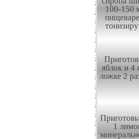
сиропа ши
100-150 
пищеваре
тонизиру
Приготов
яблок и 4 
ложке 2 ра
Приготовь
1 лимо
минеральн