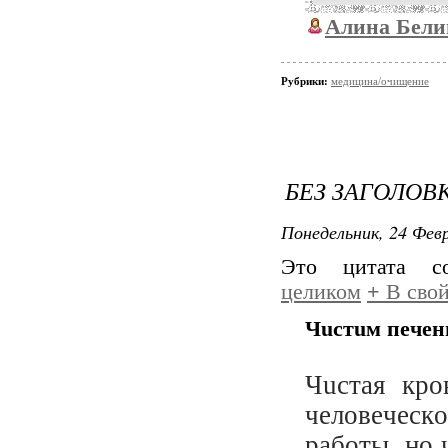
Алина Бели
Рубрики:
медицина/очищение
БЕЗ ЗАГОЛОВ
Понедельник, 24 Февр
Это цитата 
целиком
+
В свой
Чucтuм пeчeнь
Чucтaя кpo
чeлoвeчecк
paбoты, нo 