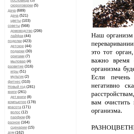
пословицы
(5)
скороговорки
(5)
дача
(689)
дача
(521)
цветы
(103)
советы
(568)
домоводство
(206)
Наш организм 
лайфак
(44)
поделки
(423)
переваривании
детское
(44)
это тот орган
подарки
(30)
оригами
(7)
важно время 
мыловар
(4)
развитие
(316)
организма буд
игры
(51)
Если печень
мультик
(2)
фитнес
(310)
негативно ск
Новый год
(281)
книги
(261)
расстройства
дет.книги
(8)
вам очистить
компьютер
(178)
красота
(171)
организма.
волос
(12)
парфюм
(3)
разное
(164)
РАЗНОЦВЕТ
сценарии
(15)
дом
(162)