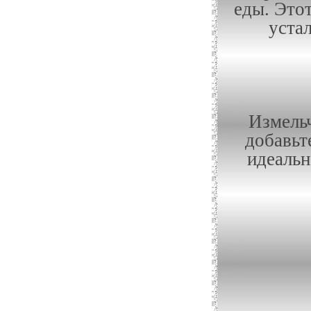
еды. Это
уста
Измельч
добавьт
идеальн