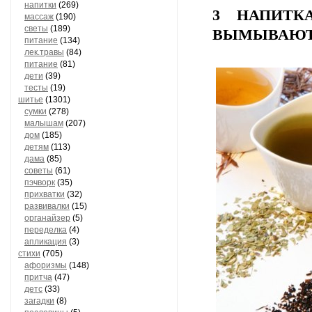
напитки
(269)
3 НАПИТК
массаж
(190)
светы
(189)
ВЫМЫВАЮТ
питание
(134)
лек.травы
(84)
питание
(81)
дети
(39)
тесты
(19)
шитье
(1301)
сумки
(278)
малышам
(207)
дом
(185)
детям
(113)
дама
(85)
советы
(61)
пэчворк
(35)
прихватки
(32)
развивалки
(15)
органайзер
(5)
переделка
(4)
апликация
(3)
стихи
(705)
афоризмы
(148)
притча
(47)
детс
(33)
загадки
(8)