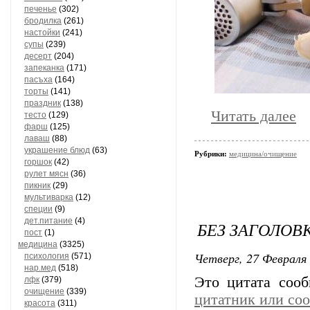
печенье
(302)
бродилка
(261)
настойки
(241)
супы
(239)
десерт
(204)
запеканка
(171)
пасъха
(164)
торты
(141)
праздник
(138)
Читать далее
тесто
(129)
фарш
(125)
лаваш
(88)
украшение блюд
(63)
Рубрики:
медицина/очищение
горшок
(42)
рулет мясн
(36)
пикник
(29)
мультиварка
(12)
специи
(9)
дет.питание
(4)
БЕЗ ЗАГОЛОВ
пост
(1)
медицина
(3325)
Четверг, 27 Февраля 
психология
(571)
нар.мед
(518)
Это цитата соо
лфк
(379)
очищение
(339)
цитатник или со
красота
(311)