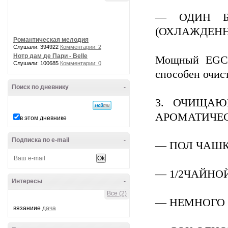
— ОДИН Б
(ОХЛАЖДЕН
Романтическая мелодия
Слушали: 394922
Комментарии: 2
Нотр дам де Пари - Belle
Мощный EGCG 
Слушали: 100685
Комментарии: 0
способен очис
Поиск по дневнику
-
3. ОЧИЩАЮ
АРОМАТИЧЕС
в этом дневнике
Подписка по e-mail
-
— ПОЛ ЧАШ
— 1/2ЧАЙНО
Интересы
-
Все (2)
— НЕМНОГО
вязаниие
дача