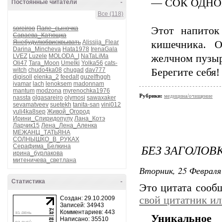
— СОК ОДН
Постоянные читатели
-
Все (118)
soreiroo
Папе_сыночка
Этот напиток
Сараева_Катющка
Янебудулюбвискрывать
Alissija_Flear
кишечника. О
Darina_Mincheva
Hata1978
IrenaGala
LVEZ
Luzele
MOLODA_I
NaTaLiMa
желчном пузыр
Oli47
Tara_Moon
Umelki
Yolka56
cats-
witch
chudo4ka08
chugad
dav777
Берегите себя!
digisoll
elenka_2
feedalt
guzelfhggh
ivamar
lach
lenoksem
madonnam
mantum
modzona
myrenochka1976
Рубрики:
медицина/очищение
nassta
olgasareiro
olymosi
sawaxaker
sevamatveev
suetekh
tanita-san
vini012
yuli4ka8sep
Живой_Огород
Ирини_Спиридопулу
Лана_Котэ
Ларчик15
Лена_Лена_Аленка
МЕЖАНЦ_ТАТЬЯНА
СОЛНЫШКО_В_РУКАХ
БЕЗ ЗАГОЛОВ
Серафима_Белкина
ирина_бурлакова
митеничева_светлана
Вторник, 25 Февраля 
Статистика
-
Это цитата соо
свой цитатник и
Создан: 29.10.2009
Записей: 34943
Комментариев: 443
Уникальное
Написано: 35510