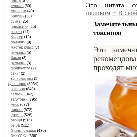
плкед
(57)
Это цитата 
журнал
(50)
манишка
(49)
целиком
+
В свой
бриошь
(38)
сумка
(25)
Замечательны
прихватки
(25)
токсинов
коврик
(14)
бюргер
(13)
подушки
(9)
мастер класс
(7)
Это замеча
румынка
(5)
рекомендова
бисер
(3)
румынка
(3)
проходят мн
фриволите
(2)
свинг
(2)
туниское вяз
(1)
кулинария
(8934)
выпечка
(849)
салаты
(847)
заготовки
(795)
мясо
(687)
пироги
(672)
курица
(528)
овощи
(516)
рыба
(511)
блины. оладьи
(480)
ЗАКУСКИ
(358)