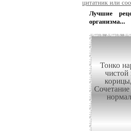
цитатник или со
Лучшие рец
организма...
Тонко на
чистой 
корицы,
Сочетание
нормал