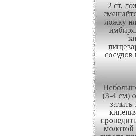
2 ст. л
смешайте
ложку на
имбиря.
за
пищевар
сосудов 
Небольшо
(3-4 см) 
залить 
кипения
процедить
молотой 