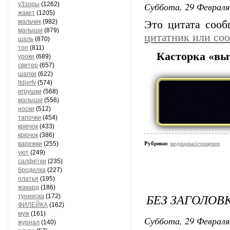
Суббота, 29 Февраля
у3зоры
(1262)
жакет
(1205)
мальчик
(982)
Это цитата соо
малыши
(879)
цитатник или со
шаль
(870)
топ
(811)
Касторка «выт
уроки
(689)
свитер
(657)
шапки
(622)
ltdjxrfv
(574)
игрушки
(568)
малыши
(556)
носки
(512)
тапочки
(454)
крючок
(433)
крючок
(386)
варежки
(255)
Рубрики:
медицина/очищение
уют
(249)
салфетки
(235)
бродилка
(227)
платья
(195)
жакард
(186)
БЕЗ ЗАГОЛОВ
тунииска
(172)
ФИЛЕЙКА
(162)
муж
(161)
Суббота, 29 Февраля
журнал
(140)