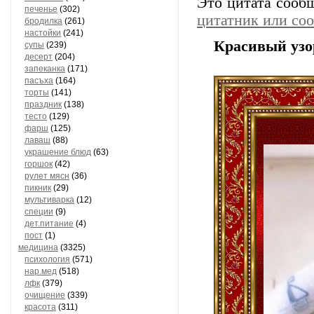
Это цитата соо
печенье
(302)
цитатник или со
бродилка
(261)
настойки
(241)
Красивый узо
супы
(239)
десерт
(204)
запеканка
(171)
пасъха
(164)
торты
(141)
праздник
(138)
тесто
(129)
фарш
(125)
лаваш
(88)
украшение блюд
(63)
горшок
(42)
рулет мясн
(36)
пикник
(29)
мультиварка
(12)
специи
(9)
дет.питание
(4)
пост
(1)
медицина
(3325)
психология
(571)
нар.мед
(518)
лфк
(379)
очищение
(339)
красота
(311)