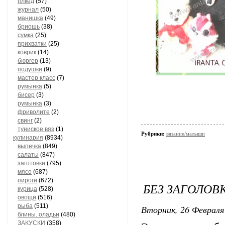
плкед
(57)
журнал
(50)
манишка
(49)
бриошь
(38)
сумка
(25)
прихватки
(25)
коврик
(14)
бюргер
(13)
подушки
(9)
мастер класс
(7)
румынка
(5)
бисер
(3)
румынка
(3)
фриволите
(2)
свинг
(2)
туниское вяз
(1)
Рубрики:
вязание/малыши
кулинария
(8934)
выпечка
(849)
салаты
(847)
заготовки
(795)
мясо
(687)
пироги
(672)
БЕЗ ЗАГОЛОВ
курица
(528)
овощи
(516)
рыба
(511)
Вторник, 26 Февраля 
блины. оладьи
(480)
ЗАКУСКИ
(358)