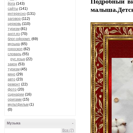
Подробный ви
йога
(143)
малыша.Детс
сайты
(141)
интересно
(131)
заговор
(112)
церковь
(110)
туризм
(81)
англ.яз
(70)
блог-оформл.
(69)
музыка
(65)
гороскоп
(62)
словарь
(55)
рус.язык
(22)
закон
(53)
туризм
(45)
кино
(29)
авто
(23)
ремонт
(22)
фото
(20)
сценарии
(16)
оригами
(15)
мультфильм
(1)
(0)
Музыка
-
Все (7)