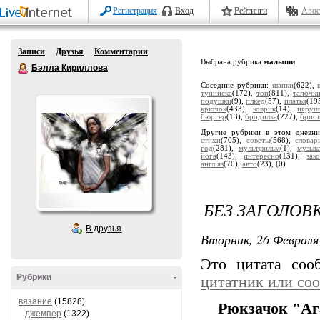
Регистрация
Вход
Рейтинги
Авос
Записи
Друзья
Комментарии
Выбрана рубрика
малыши
.
Бэлла Кириллова
Соседние рубрики:
шапки
(622),
тунииска
(172),
топ
(811),
тапочк
подушки
(9),
плкед
(57),
платья
(19
крючок
(433),
коврик
(14),
игруш
бюргер
(13),
бродилка
(227),
брио
Другие рубрики в этом дневн
стихи
(705),
советы
(568),
словар
год
(281),
мультфильм
(1),
музык
йога
(143),
интересно
(131),
зак
англ.яз
(70),
авто
(23),
(0)
БЕЗ ЗАГОЛОВ
В друзья
Вторник, 26 Февраля 
Это цитата со
Рубрики
-
цитатник или со
вязание
(15828)
Рюкзачок "Аг
джемпер
(1322)