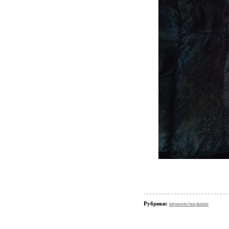
Рубрики:
вязание/малыши