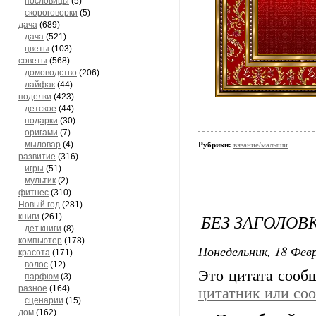
пословицы
(5)
скороговорки
(5)
дача
(689)
дача
(521)
цветы
(103)
советы
(568)
домоводство
(206)
лайфак
(44)
поделки
(423)
детское
(44)
подарки
(30)
оригами
(7)
мыловар
(4)
Рубрики:
вязание/малыши
развитие
(316)
игры
(51)
мультик
(2)
фитнес
(310)
Новый год
(281)
БЕЗ ЗАГОЛОВ
книги
(261)
дет.книги
(8)
компьютер
(178)
Понедельник, 18 Февр
красота
(171)
волос
(12)
Это цитата соо
парфюм
(3)
разное
(164)
цитатник или со
сценарии
(15)
дом
(162)