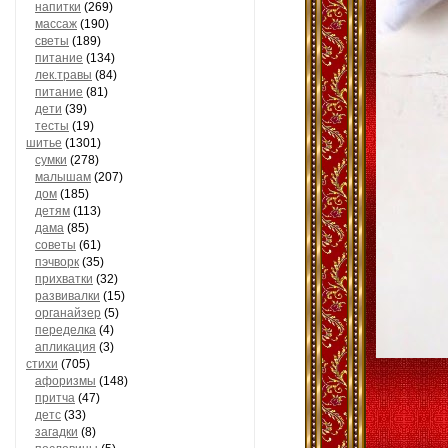
напитки
(269)
массаж
(190)
светы
(189)
питание
(134)
лек.травы
(84)
питание
(81)
дети
(39)
тесты
(19)
шитье
(1301)
сумки
(278)
малышам
(207)
дом
(185)
детям
(113)
дама
(85)
советы
(61)
пэчворк
(35)
прихватки
(32)
развивалки
(15)
органайзер
(5)
переделка
(4)
апликация
(3)
стихи
(705)
афоризмы
(148)
притча
(47)
детс
(33)
загадки
(8)