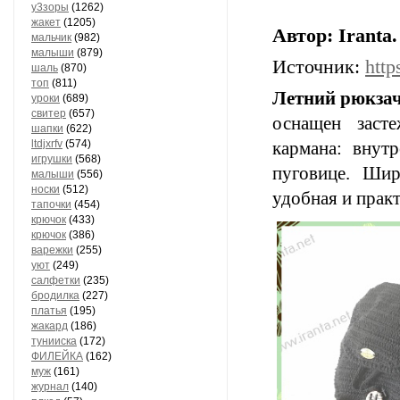
у3зоры
(1262)
жакет
(1205)
Автор: Iranta
мальчик
(982)
малыши
(879)
Источник:
http
шаль
(870)
топ
(811)
Летний рюкза
уроки
(689)
свитер
(657)
оснащен засте
шапки
(622)
ltdjxrfv
(574)
кармана: внут
игрушки
(568)
пуговице. Шир
малыши
(556)
носки
(512)
удобная и прак
тапочки
(454)
крючок
(433)
крючок
(386)
варежки
(255)
уют
(249)
салфетки
(235)
бродилка
(227)
платья
(195)
жакард
(186)
тунииска
(172)
ФИЛЕЙКА
(162)
муж
(161)
журнал
(140)