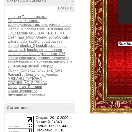
Постоянные читатели
-
Все (118)
soreiroo
Папе_сыночка
Сараева_Катющка
Янебудулюбвискрывать
Alissija_Flear
Darina_Mincheva
Hata1978
IrenaGala
LVEZ
Luzele
MOLODA_I
NaTaLiMa
Oli47
Tara_Moon
Umelki
Yolka56
cats-
witch
chudo4ka08
chugad
dav777
Комбин
digisoll
elenka_2
feedalt
guzelfhggh
ivamar
lach
lenoksem
madonnam
mantum
modzona
myrenochka1976
nassta
olgasareiro
olymosi
sawaxaker
sevamatveev
suetekh
tanita-san
vini012
yuli4ka8sep
Живой_Огород
Ирини_Спиридопулу
Лана_Котэ
Ларчик15
Лена_Лена_Аленка
МЕЖАНЦ_ТАТЬЯНА
СОЛНЫШКО_В_РУКАХ
Серафима_Белкина
ирина_бурлакова
митеничева_светлана
Статистика
-
Создан: 29.10.2009
Записей: 34943
Комментариев: 443
Написано: 35510