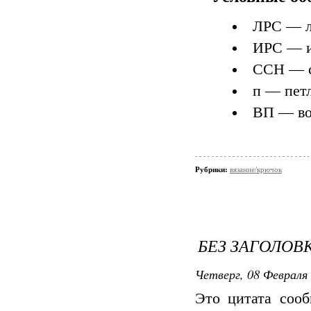
ЛРС — л
ИРС — и
ССН — с
п — петл
ВП — во
Рубрики:
вязание/крючок
БЕЗ ЗАГОЛОВ
Четверг, 08 Февраля 
Это цитата соо