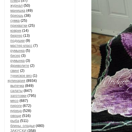
плкед
(57)
журнал
(50)
манишка
(49)
бриошь
(38)
сумка
(25)
прихватки
(25)
коврик
(14)
бюргер
(13)
подушки
(9)
мастер класс
(7)
румынка
(5)
бисер
(3)
румынка
(3)
фриволите
(2)
свинг
(2)
туниское вяз
(1)
кулинария
(8934)
выпечка
(849)
салаты
(847)
заготовки
(795)
мясо
(687)
пироги
(672)
курица
(528)
овощи
(516)
рыба
(511)
блины. оладьи
(480)
ЗАКУСКИ
(358)