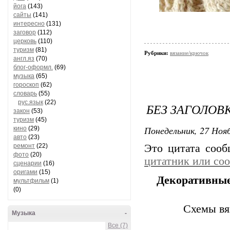
йога
(143)
сайты
(141)
интересно
(131)
заговор
(112)
церковь
(110)
туризм
(81)
Рубрики:
вязание/крючок
англ.яз
(70)
блог-оформл.
(69)
музыка
(65)
гороскоп
(62)
словарь
(55)
рус.язык
(22)
БЕЗ ЗАГОЛОВ
закон
(53)
туризм
(45)
Понедельник, 27 Нояб
кино
(29)
авто
(23)
ремонт
(22)
Это цитата соо
фото
(20)
цитатник или со
сценарии
(16)
оригами
(15)
Декоративные
мультфильм
(1)
(0)
Схемы вя
Музыка
-
Все (7)