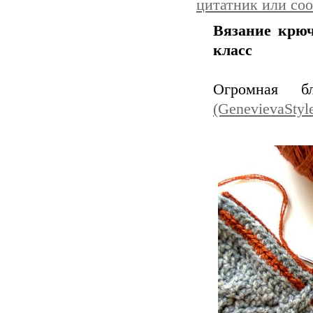
цитатник или со
Вязание крюч
класс
Огромная б
(GenevievaStyl