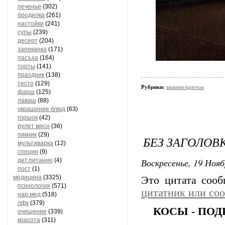
печенье
(302)
бродилка
(261)
настойки
(241)
супы
(239)
десерт
(204)
запеканка
(171)
пасъха
(164)
торты
(141)
праздник
(138)
тесто
(129)
Рубрики:
вязание/крючок
фарш
(125)
лаваш
(88)
украшение блюд
(63)
горшок
(42)
рулет мясн
(36)
пикник
(29)
БЕЗ ЗАГОЛОВ
мультиварка
(12)
специи
(9)
Воскресенье, 19 Нояб
дет.питание
(4)
пост
(1)
медицина
(3325)
Это цитата соо
психология
(571)
цитатник или со
нар.мед
(518)
лфк
(379)
КОСЫ - ПОД
очищение
(339)
красота
(311)