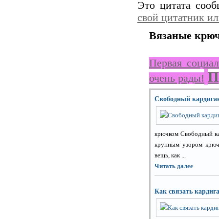
Это цитата соо
свой цитатник и
Вязаные крюч
Первая социал
П
очень рады!
Свободный кардига
крючком Свободный ка
крупным узором крючк
вещь, как ...
Читать далее
Как связать кардиг