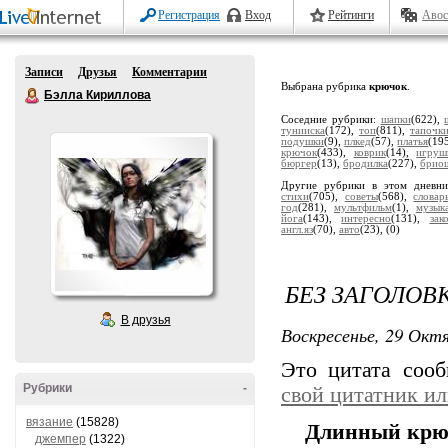
Регистрация
Вход
Рейтинги
Авос
Записи
Друзья
Комментарии
Выбрана рубрика
крючок
.
Бэлла Кириллова
Соседние рубрики:
шапки
(622),
тунииска
(172),
топ
(811),
тапочк
подушки
(9),
плкед
(57),
платья
(19
крючок
(433),
коврик
(14),
игруш
бюргер
(13),
бродилка
(227),
брио
Другие рубрики в этом дневн
стихи
(705),
советы
(568),
словар
год
(281),
мультфильм
(1),
музык
йога
(143),
интересно
(131),
зак
англ.яз
(70),
авто
(23),
(0)
БЕЗ ЗАГОЛОВ
В друзья
Воскресенье, 29 Октя
Это цитата соо
Рубрики
-
свой цитатник и
вязание
(15828)
Длинный крюч
джемпер
(1322)