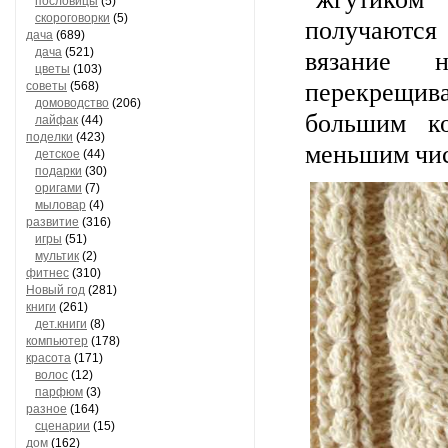
пословицы
(5)
скороговорки
(5)
получаются
дача
(689)
вязание н
дача
(521)
цветы
(103)
перекрещи
советы
(568)
домоводство
(206)
большим к
лайфак
(44)
поделки
(423)
меньшим чис
детское
(44)
подарки
(30)
оригами
(7)
мыловар
(4)
развитие
(316)
игры
(51)
мультик
(2)
фитнес
(310)
Новый год
(281)
книги
(261)
дет.книги
(8)
компьютер
(178)
красота
(171)
волос
(12)
парфюм
(3)
разное
(164)
сценарии
(15)
дом
(162)