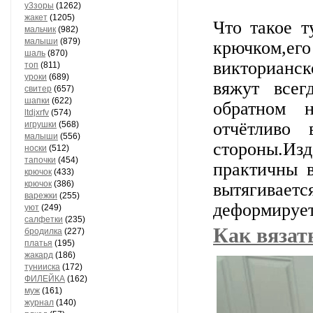
у3зоры
(1262)
жакет
(1205)
Что такое т
мальчик
(982)
малыши
(879)
крючком,ег
шаль
(870)
викторианс
топ
(811)
уроки
(689)
вяжут все
свитер
(657)
шапки
(622)
обратном 
ltdjxrfv
(574)
отчётливо
игрушки
(568)
малыши
(556)
стороны.Из
носки
(512)
тапочки
(454)
практичны в
крючок
(433)
крючок
(386)
вытягиваетс
варежки
(255)
деформирует
уют
(249)
салфетки
(235)
Как вязат
бродилка
(227)
платья
(195)
жакард
(186)
тунииска
(172)
ФИЛЕЙКА
(162)
муж
(161)
журнал
(140)