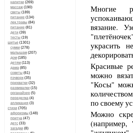
напитки
(269)
Многие р
массаж
(190)
светы
(189)
успокаива
питание
(134)
лек.травы
(84)
вязание. Уз
питание
(81)
дети
(39)
"плетёночек
тесты
(19)
шитье
(1301)
украсить н
сумки
(278)
декорироват
малышам
(207)
дом
(185)
детям
(113)
Красивые р
дама
(85)
можно вяза
советы
(61)
пэчворк
(35)
"Косы" мож
прихватки
(32)
развивалки
(15)
количеством
органайзер
(5)
переделка
(4)
по своему ус
апликация
(3)
стихи
(705)
Можно скре
афоризмы
(148)
притча
(47)
(например,
детс
(33)
загадки
(8)
"жгутиком" 