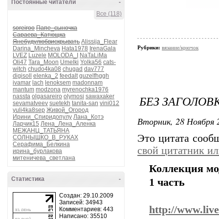
Постоянные читатели
-
Все (118)
soreiroo
Папе_сыночка
Сараева_Катющка
Янебудулюбвискрывать
Alissija_Flear
Рубрики:
вязание/крючок
Darina_Mincheva
Hata1978
IrenaGala
LVEZ
Luzele
MOLODA_I
NaTaLiMa
Oli47
Tara_Moon
Umelki
Yolka56
cats-
witch
chudo4ka08
chugad
dav777
digisoll
elenka_2
feedalt
guzelfhggh
ivamar
lach
lenoksem
madonnam
mantum
modzona
myrenochka1976
nassta
olgasareiro
olymosi
sawaxaker
БЕЗ ЗАГОЛОВ
sevamatveev
suetekh
tanita-san
vini012
yuli4ka8sep
Живой_Огород
Ирини_Спиридопулу
Лана_Котэ
Вторник, 28 Ноября 2
Ларчик15
Лена_Лена_Аленка
МЕЖАНЦ_ТАТЬЯНА
Это цитата соо
СОЛНЫШКО_В_РУКАХ
Серафима_Белкина
свой цитатник и
ирина_бурлакова
митеничева_светлана
Коллекция мо
Статистика
-
1 часть
Создан: 29.10.2009
Записей: 34943
http://www.liv
Комментариев: 443
Написано: 35510