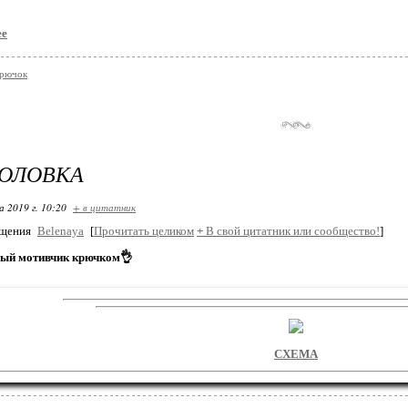
ее
крючок
ГОЛОВКА
 2019 г. 10:20
+ в цитатник
бщения
Belenaya
[
Прочитать целиком
+
В свой цитатник или сообщество!
]
ый мотивчик крючком👌
СХЕМА