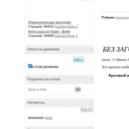
Рубрики:
вязание/
Романтическая мелодия
Слушали: 394922
Комментарии: 2
Нотр дам де Пари - Belle
Слушали: 100685
Комментарии: 0
БЕЗ ЗА
Поиск по дневнику
-
Среда, 13 Марта 2
в этом дневнике
Это цитата соо
Красивый ж
Подписка по e-mail
-
Интересы
-
Все (2)
вязаниие
дача