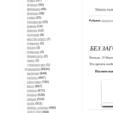
плкед
(57)
журнал
(50)
манишка
(49)
Читать дал
бриошь
(38)
сумка
(25)
Рубрики:
вязание/
прихватки
(25)
коврик
(14)
бюргер
(13)
подушки
(9)
мастер класс
(7)
румынка
(5)
БЕЗ ЗА
бисер
(3)
румынка
(3)
фриволите
(2)
Пятница, 29 Марта
свинг
(2)
Это цитата соо
туниское вяз
(1)
кулинария
(8934)
Изумительн
выпечка
(849)
салаты
(847)
заготовки
(795)
мясо
(687)
пироги
(672)
курица
(528)
овощи
(516)
рыба
(511)
блины. оладьи
(480)
ЗАКУСКИ
(358)