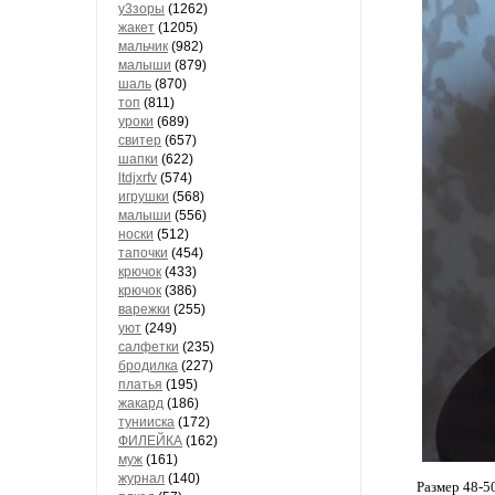
у3зоры
(1262)
жакет
(1205)
мальчик
(982)
малыши
(879)
шаль
(870)
топ
(811)
уроки
(689)
свитер
(657)
шапки
(622)
ltdjxrfv
(574)
игрушки
(568)
малыши
(556)
носки
(512)
тапочки
(454)
крючок
(433)
крючок
(386)
варежки
(255)
уют
(249)
салфетки
(235)
бродилка
(227)
платья
(195)
жакард
(186)
тунииска
(172)
ФИЛЕЙКА
(162)
муж
(161)
журнал
(140)
Размер 48-5