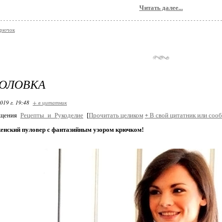
Читать далее...
крючок
ГОЛОВКА
019 г. 19:48
+ в цитатник
бщения
Рецепты_и_Рукоделие
[
Прочитать целиком
+
В свой цитатник или соо
енский пуловер с фантазийным узором крючком!