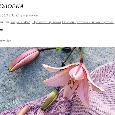
ГОЛОВКА
 2019 г. 11:42
+ в цитатник
бщения
kuzya123452
[
Прочитать целиком
+
В свой цитатник или сообщество!
]
ом
om/v.idea