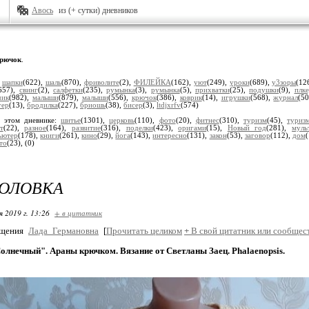
Авось
из (+ сутки) дневников
рючок
.
:
шапки
(622),
шаль
(870),
фриволите
(2),
ФИЛЕЙКА
(162),
уют
(249),
уроки
(689),
у3зоры
(12
657),
свинг
(2),
салфетки
(235),
румынка
(3),
румынка
(5),
прихватки
(25),
подушки
(9),
плк
чик
(982),
малыши
(879),
малыши
(556),
крючок
(386),
коврик
(14),
игрушки
(568),
журнал
(5
гер
(13),
бродилка
(227),
бриошь
(38),
бисер
(3),
ltdjxrfv
(574)
 этом дневнике:
шитье
(1301),
церковь
(110),
фото
(20),
фитнес
(310),
туризм
(45),
туриз
т
(22),
разное
(164),
развитие
(316),
поделки
(423),
оригами
(15),
Новый год
(281),
муль
ьютер
(178),
книги
(261),
кино
(29),
йога
(143),
интересно
(131),
закон
(53),
заговор
(112),
дом
то
(23),
(0)
ГОЛОВКА
я 2019 г. 13:26
+ в цитатник
бщения
Лада_Германовна
[
Прочитать целиком
+
В свой цитатник или сообщес
лнечный". Араны крючком. Вязание от Светланы Заец. Phalaenopsis.