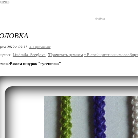
крючок
ГОЛОВКА
арта 2019 г. 09:31
+ в цитатник
бщения
Liudmila_Sceglova
[
Прочитать целиком
+
В свой цитатник или сообщес
ючок>Вяжем шнурок "гусеничка"