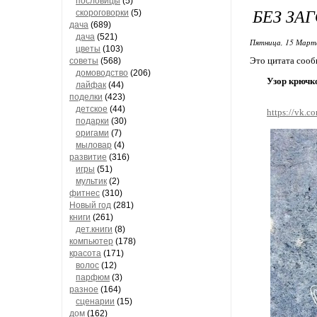
пословицы
(5)
БЕЗ ЗА
скороговорки
(5)
дача
(689)
дача
(521)
Пятница, 15 Марта
цветы
(103)
Это цитата соо
советы
(568)
домоводство
(206)
Узор крючк
лайфак
(44)
поделки
(423)
детское
(44)
https://vk.c
подарки
(30)
оригами
(7)
мыловар
(4)
развитие
(316)
игры
(51)
мультик
(2)
фитнес
(310)
Новый год
(281)
книги
(261)
дет.книги
(8)
компьютер
(178)
красота
(171)
волос
(12)
парфюм
(3)
разное
(164)
сценарии
(15)
дом
(162)