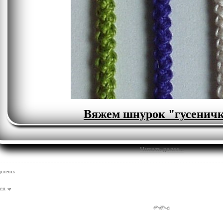
Вяжем шнурок "гусенич
Читать далее...
крючок
ен