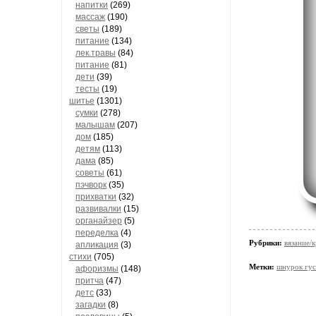
напитки
(269)
массаж
(190)
светы
(189)
питание
(134)
лек.травы
(84)
питание
(81)
дети
(39)
тесты
(19)
шитье
(1301)
сумки
(278)
малышам
(207)
дом
(185)
детям
(113)
дама
(85)
советы
(61)
пэчворк
(35)
прихватки
(32)
развивалки
(15)
органайзер
(5)
переделка
(4)
Рубрики:
вязание/
апликация
(3)
стихи
(705)
Метки:
шнурок гус
афоризмы
(148)
притча
(47)
детс
(33)
загадки
(8)