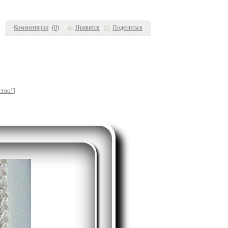
Комментарии
(
0
)
Нравится
Поделиться
тво!
]