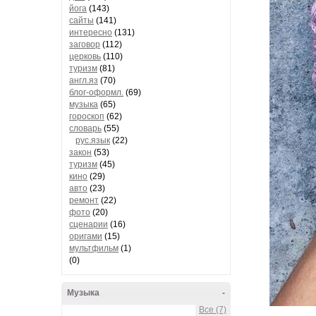
йога
(143)
сайты
(141)
интересно
(131)
заговор
(112)
церковь
(110)
туризм
(81)
англ.яз
(70)
блог-оформл.
(69)
музыка
(65)
гороскоп
(62)
словарь
(55)
рус.язык
(22)
закон
(53)
туризм
(45)
кино
(29)
авто
(23)
ремонт
(22)
фото
(20)
сценарии
(16)
оригами
(15)
мультфильм
(1)
(0)
Музыка
-
Все (7)