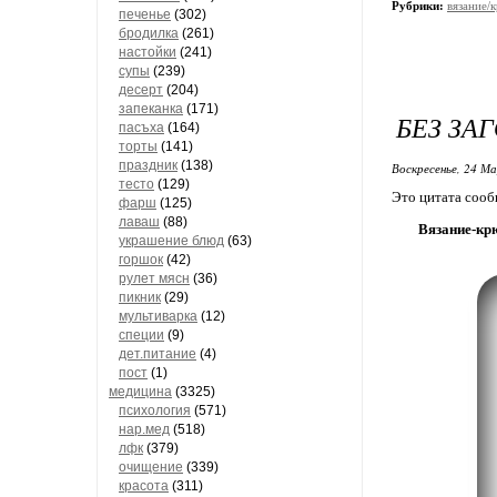
Рубрики:
вязание/
печенье
(302)
бродилка
(261)
настойки
(241)
супы
(239)
десерт
(204)
запеканка
(171)
БЕЗ ЗА
пасъха
(164)
торты
(141)
праздник
(138)
Воскресенье, 24 М
тесто
(129)
Это цитата соо
фарш
(125)
лаваш
(88)
Вязание-кр
украшение блюд
(63)
горшок
(42)
рулет мясн
(36)
пикник
(29)
мультиварка
(12)
специи
(9)
дет.питание
(4)
пост
(1)
медицина
(3325)
психология
(571)
нар.мед
(518)
лфк
(379)
очищение
(339)
красота
(311)