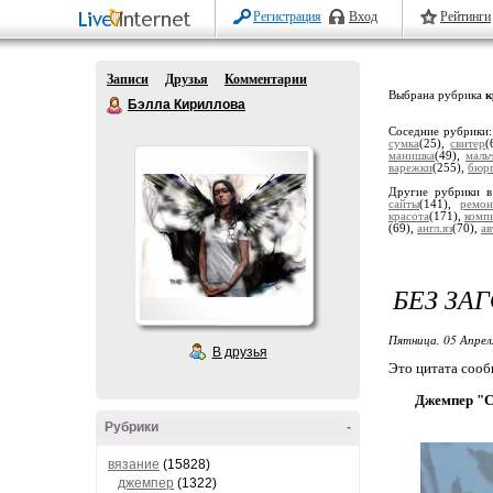
Регистрация
Вход
Рейтинги
Записи
Друзья
Комментарии
Выбрана рубрика
к
Бэлла Кириллова
Соседние рубрики
сумка
(25),
свитер
(
манишка
(49),
маль
варежки
(255),
бюр
Другие рубрики в
сайты
(141),
ремон
красота
(171),
комп
(69),
англ.яз
(70),
ав
БЕЗ ЗА
Пятница, 05 Апрел
В друзья
Это цитата соо
Джемпер "Со
Рубрики
-
вязание
(15828)
джемпер
(1322)