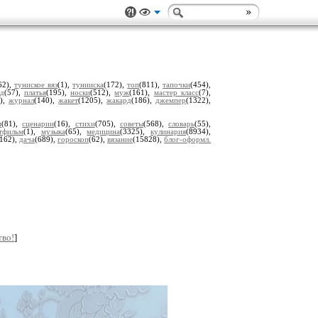
62),
туниское вяз
(1),
тунииска
(172),
топ
(811),
тапочки
(454),
ед
(57),
платья
(195),
носки
(512),
муж
(161),
мастер класс
(7),
0),
журнал
(140),
жакет
(1205),
жакард
(186),
джемпер
(1322),
м
(81),
сценарии
(16),
стихи
(705),
советы
(568),
словарь
(55),
тфильм
(1),
музыка
(65),
медицина
(3325),
кулинария
(8934),
(162),
дача
(689),
гороскоп
(62),
вязание
(15828),
блог-оформл.
тво!
]