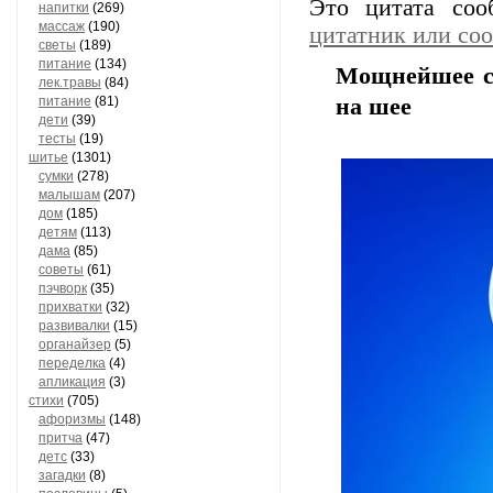
Это цитата со
напитки
(269)
массаж
(190)
цитатник или со
светы
(189)
питание
(134)
Мощнейшее ср
лек.травы
(84)
питание
(81)
на шее
дети
(39)
тесты
(19)
шитье
(1301)
сумки
(278)
малышам
(207)
дом
(185)
детям
(113)
дама
(85)
советы
(61)
пэчворк
(35)
прихватки
(32)
развивалки
(15)
органайзер
(5)
переделка
(4)
апликация
(3)
стихи
(705)
афоризмы
(148)
притча
(47)
детс
(33)
загадки
(8)