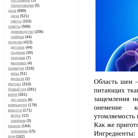
пословицы
(5)
скороговорки
(5)
дача
(689)
дача
(521)
цветы
(103)
советы
(568)
домоводство
(206)
лайфак
(44)
поделки
(423)
детское
(44)
подарки
(30)
оригами
(7)
мыловар
(4)
развитие
(316)
игры
(51)
мультик
(2)
Область шеи —
фитнес
(310)
питающих ткан
Новый год
(281)
книги
(261)
защемления н
дет.книги
(8)
компьютер
(178)
онемение к
красота
(171)
утомляемость и
волос
(12)
парфюм
(3)
Как же пригото
разное
(164)
сценарии
(15)
Ингредиенты:
дом
(162)