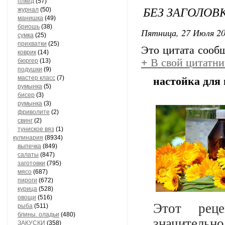
плкед
(57)
БЕЗ ЗАГОЛОВ
журнал
(50)
манишка
(49)
бриошь
(38)
Пятница, 27 Июля 20
сумка
(25)
прихватки
(25)
Это цитата соо
коврик
(14)
+
В свой цитатни
бюргер
(13)
подушки
(9)
мастер класс
(7)
настойка для 
румынка
(5)
бисер
(3)
румынка
(3)
фриволите
(2)
свинг
(2)
туниское вяз
(1)
кулинария
(8934)
выпечка
(849)
салаты
(847)
заготовки
(795)
мясо
(687)
пироги
(672)
курица
(528)
овощи
(516)
Этот реце
рыба
(511)
блины. оладьи
(480)
значитель
ЗАКУСКИ
(358)