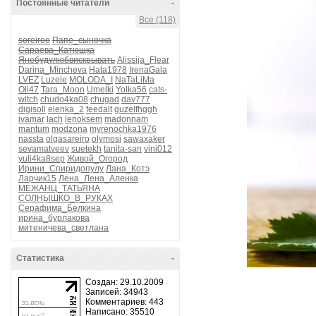
Постоянные читатели
-
Все (118)
soreiroo
Папе_сыночка
Сараева_Катющка
Янебудулюбвискрывать
Alissija_Flear
Darina_Mincheva
Hata1978
IrenaGala
LVEZ
Luzele
MOLODA_I
NaTaLiMa
Oli47
Tara_Moon
Umelki
Yolka56
cats-
witch
chudo4ka08
chugad
dav777
digisoll
elenka_2
feedalt
guzelfhggh
ivamar
lach
lenoksem
madonnam
mantum
modzona
myrenochka1976
nassta
olgasareiro
olymosi
sawaxaker
sevamatveev
suetekh
tanita-san
vini012
yuli4ka8sep
Живой_Огород
Ирини_Спиридопулу
Лана_Котэ
Ларчик15
Лена_Лена_Аленка
МЕЖАНЦ_ТАТЬЯНА
СОЛНЫШКО_В_РУКАХ
Серафима_Белкина
ирина_бурлакова
митеничева_светлана
Статистика
-
Создан: 29.10.2009
Записей: 34943
Комментариев: 443
Написано: 35510