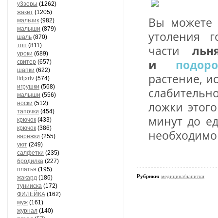
у3зоры
(1262)
жакет
(1205)
Вы можете 
мальчик
(982)
малыши
(879)
утоления 
шаль
(870)
топ
(811)
части
льн
уроки
(689)
и
подор
свитер
(657)
шапки
(622)
растение, и
ltdjxrfv
(574)
игрушки
(568)
слабительн
малыши
(556)
носки
(512)
ложки этого
тапочки
(454)
минут до ед
крючок
(433)
крючок
(386)
необходимо
варежки
(255)
уют
(249)
салфетки
(235)
бродилка
(227)
платья
(195)
Рубрики:
медицина/напитки
жакард
(186)
тунииска
(172)
ФИЛЕЙКА
(162)
муж
(161)
журнал
(140)