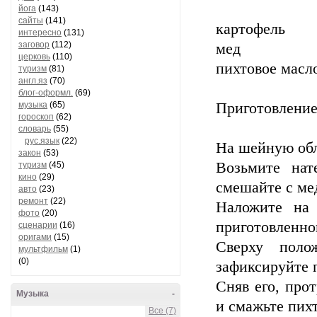
йога
(143)
сайты
(141)
картофель
интересно
(131)
заговор
(112)
мед
церковь
(110)
пихтовое масл
туризм
(81)
англ.яз
(70)
блог-оформл.
(69)
музыка
(65)
Приготовление
гороскоп
(62)
словарь
(55)
рус.язык
(22)
На шейную обл
закон
(53)
Возьмите нат
туризм
(45)
кино
(29)
смешайте с ме
авто
(23)
ремонт
(22)
Наложите на 
фото
(20)
приготовленно
сценарии
(16)
оригами
(15)
Сверху поло
мультфильм
(1)
(0)
зафиксируйте п
Сняв его, про
Музыка
-
и смажьте пих
Все (7)