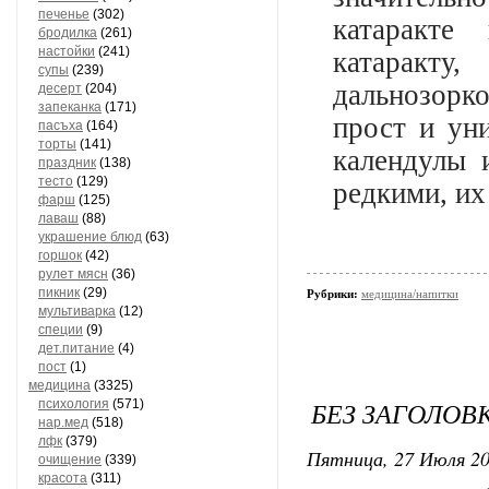
печенье
(302)
катаракте
бродилка
(261)
настойки
(241)
катаракт
супы
(239)
дальнозорк
десерт
(204)
запеканка
(171)
прост и ун
пасъха
(164)
торты
(141)
календулы 
праздник
(138)
тесто
(129)
редкими, их
фарш
(125)
лаваш
(88)
украшение блюд
(63)
горшок
(42)
рулет мясн
(36)
пикник
(29)
Рубрики:
медицина/напитки
мультиварка
(12)
специи
(9)
дет.питание
(4)
пост
(1)
медицина
(3325)
БЕЗ ЗАГОЛОВ
психология
(571)
нар.мед
(518)
лфк
(379)
Пятница, 27 Июля 20
очищение
(339)
красота
(311)