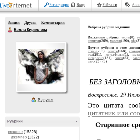
Регистрация
Вход
Рейтинги
Авос
Записи
Друзья
Комментарии
Выбрана рубрика
медицина
.
Бэлла Кириллова
Вложенные рубрики:
тесты
(0),
т
напитки
(269),
массаж
(190),
лфк
(3
Другие рубрики в этом дневн
стихи
(705),
советы
(568),
словар
год
(281),
мультфильм
(1),
музы
интересно
(131),
закон
(53),
заго
авто
(23),
(0)
БЕЗ ЗАГОЛОВ
Воскресенье, 29 Июля
В друзья
Это цитата со
цитатник или со
Рубрики
-
Старинное сре
вязание
(15828)
джемпер
(1322)