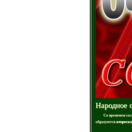
Народное с
Со временем сосу
образуются
атероскл