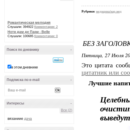
Рубрики:
медицина/нар.мед
Романтическая мелодия
Слушали: 394922
Комментарии: 2
Нотр дам де Пари - Belle
Слушали: 100685
Комментарии: 0
БЕЗ ЗАГОЛОВ
Поиск по дневнику
-
Пятница, 27 Июля 20
Это цитата соо
в этом дневнике
цитатник или со
Подписка по e-mail
-
Лучшие напит
Целебн
Интересы
-
очисти
Все (2)
выведут
вязаниие
дача