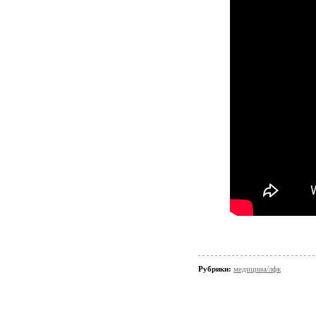
Рубрики:
медицина/лфк