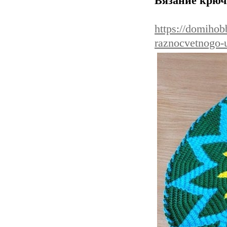
Вязание крючк
https://domiho
raznocvetnogo-