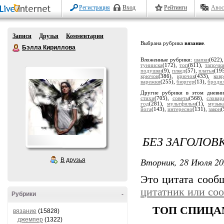
Регистрация
Вход
Рейтинги
Авос
Записи
Друзья
Комментарии
Выбрана рубрика
вязание
.
Бэлла Кириллова
Вложенные рубрики:
шапки
(622)
тунииска
(172),
топ
(811),
тапочк
подушки
(9),
плкед
(57),
платья
(19
крючок
(386),
крючок
(433),
ков
варежки
(255),
бюргер
(13),
броди
Другие рубрики в этом дневн
стихи
(705),
советы
(568),
словар
год
(281),
мультфильм
(1),
музык
йога
(143),
интересно
(131),
закон
(
БЕЗ ЗАГОЛОВ
Вторник, 28 Июля 20
В друзья
Это цитата соо
цитатник или со
Рубрики
-
ТОП СПИЦ
вязание
(15828)
джемпер
(1322)