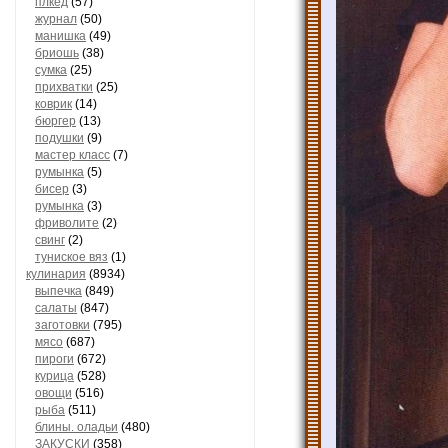
плкед
(57)
журнал
(50)
манишка
(49)
бриошь
(38)
сумка
(25)
прихватки
(25)
коврик
(14)
бюргер
(13)
подушки
(9)
мастер класс
(7)
румынка
(5)
бисер
(3)
румынка
(3)
фриволите
(2)
свинг
(2)
туниское вяз
(1)
кулинария
(8934)
выпечка
(849)
салаты
(847)
заготовки
(795)
мясо
(687)
пироги
(672)
курица
(528)
овощи
(516)
рыба
(511)
блины. оладьи
(480)
ЗАКУСКИ
(358)