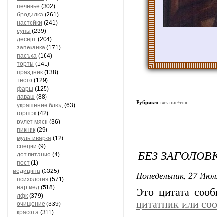
печенье
(302)
бродилка
(261)
настойки
(241)
супы
(239)
десерт
(204)
запеканка
(171)
пасъха
(164)
торты
(141)
праздник
(138)
тесто
(129)
фарш
(125)
лаваш
(88)
Рубрики:
вязание/топ
украшение блюд
(63)
горшок
(42)
рулет мясн
(36)
пикник
(29)
мультиварка
(12)
специи
(9)
БЕЗ ЗАГОЛОВ
дет.питание
(4)
пост
(1)
медицина
(3325)
Понедельник, 27 Июля
психология
(571)
нар.мед
(518)
Это цитата соо
лфк
(379)
цитатник или со
очищение
(339)
красота
(311)