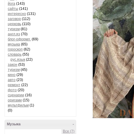
йога
(143)
сайты
(141)
интересно
(131)
заговор
(112)
церковь
(110)
туризм
(81)
англ.яз
(70)
блог-оформл.
(69)
музыка
(65)
гороскоп
(62)
словарь
(55)
рус.язык
(22)
закон
(53)
туризм
(45)
кино
(29)
авто
(23)
ремонт
(22)
фото
(20)
сценарии
(16)
оригами
(15)
мультфильм
(1)
(0)
Музыка
-
Все (7)