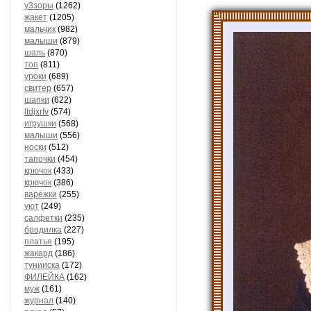
у3зоры
(1262)
жакет
(1205)
мальчик
(982)
малыши
(879)
шаль
(870)
топ
(811)
уроки
(689)
свитер
(657)
шапки
(622)
ltdjxrfv
(574)
игрушки
(568)
малыши
(556)
носки
(512)
тапочки
(454)
крючок
(433)
крючок
(386)
варежки
(255)
уют
(249)
салфетки
(235)
бродилка
(227)
платья
(195)
жакард
(186)
тунииска
(172)
ФИЛЕЙКА
(162)
муж
(161)
журнал
(140)