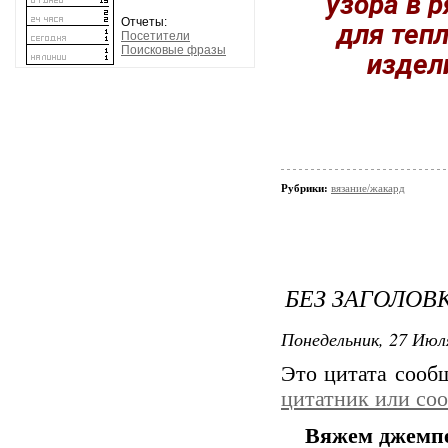
узора в р
Отчеты:
для теп
Посетители
Поисковые фразы
издел
Рубрики:
вязание/жакард
БЕЗ ЗАГОЛОВ
Понедельник, 27 Июля
Это цитата соо
цитатник или со
Вяжем джемп