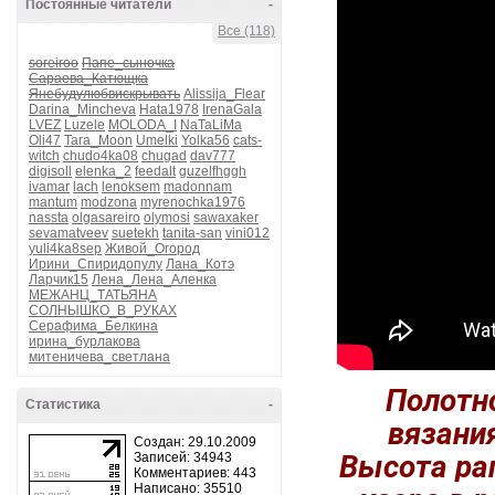
Постоянные читатели
-
Все (118)
soreiroo
Папе_сыночка
Сараева_Катющка
Янебудулюбвискрывать
Alissija_Flear
Darina_Mincheva
Hata1978
IrenaGala
LVEZ
Luzele
MOLODA_I
NaTaLiMa
Oli47
Tara_Moon
Umelki
Yolka56
cats-
witch
chudo4ka08
chugad
dav777
digisoll
elenka_2
feedalt
guzelfhggh
ivamar
lach
lenoksem
madonnam
mantum
modzona
myrenochka1976
nassta
olgasareiro
olymosi
sawaxaker
sevamatveev
suetekh
tanita-san
vini012
yuli4ka8sep
Живой_Огород
Ирини_Спиридопулу
Лана_Котэ
Ларчик15
Лена_Лена_Аленка
МЕЖАНЦ_ТАТЬЯНА
СОЛНЫШКО_В_РУКАХ
Серафима_Белкина
ирина_бурлакова
митеничева_светлана
Полотно
Статистика
-
вязания
Создан: 29.10.2009
Высота рап
Записей: 34943
Комментариев: 443
Написано: 35510