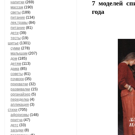
7 моделей сп
напитки
(269)
массаж
(190)
года
светы
(189)
питание
(134)
лек.травы
(84)
питание
(81)
дети
(39)
тесты
(19)
шитье
(1301)
сумки
(278)
малышам
(207)
дом
(185)
детям
(113)
дама
(85)
советы
(61)
пэчворк
(35)
прихватки
(32)
развивалки
(15)
органайзер
(5)
переделка
(4)
апликация
(3)
стихи
(705)
афоризмы
(148)
притча
(47)
детс
(33)
загадки
(8)