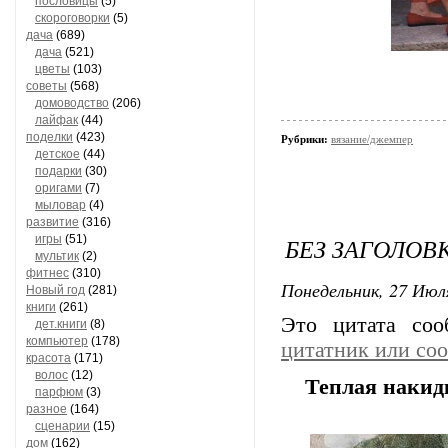
пословицы
(5)
скороговорки
(5)
дача
(689)
дача
(521)
цветы
(103)
советы
(568)
домоводство
(206)
лайфак
(44)
поделки
(423)
Рубрики:
вязание/джемпер
детское
(44)
подарки
(30)
оригами
(7)
мыловар
(4)
развитие
(316)
игры
(51)
БЕЗ ЗАГОЛОВ
мультик
(2)
фитнес
(310)
Понедельник, 27 Июля
Новый год
(281)
книги
(261)
Это цитата со
дет.книги
(8)
компьютер
(178)
цитатник или со
красота
(171)
волос
(12)
Теплая накид
парфюм
(3)
разное
(164)
сценарии
(15)
дом
(162)