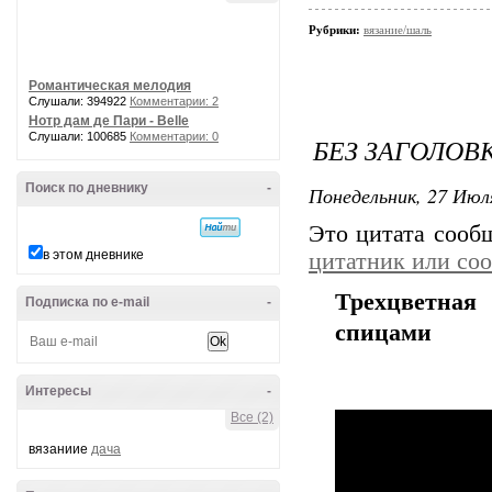
Рубрики:
вязание/шаль
Романтическая мелодия
Слушали: 394922
Комментарии: 2
Нотр дам де Пари - Belle
Слушали: 100685
Комментарии: 0
БЕЗ ЗАГОЛОВ
Поиск по дневнику
-
Понедельник, 27 Июля
Это цитата соо
в этом дневнике
цитатник или со
Трехцветная
Подписка по e-mail
-
спицами
Интересы
-
Все (2)
вязаниие
дача