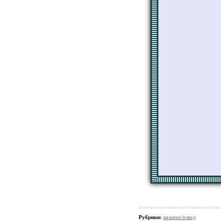
Рубрики:
вязание/плкед