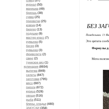
плкед
(57)
журнал
(50)
манишка
(49)
бриошь
(38)
сумка
(25)
прихватки
(25)
БЕЗ ЗА
коврик
(14)
бюргер
(13)
подушки
(9)
Понедельник, 13 Ян
мастер класс
(7)
Это цитата соо
румынка
(5)
бисер
(3)
Формулы дл
румынка
(3)
фриволите
(2)
свинг
(2)
Мега полезн
туниское вяз
(1)
кулинария
(8934)
выпечка
(849)
салаты
(847)
заготовки
(795)
мясо
(687)
пироги
(672)
курица
(528)
овощи
(516)
рыба
(511)
блины. оладьи
(480)
ЗАКУСКИ
(358)