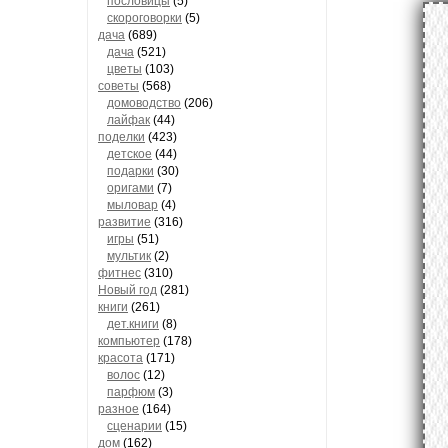
пословицы
(5)
скороговорки
(5)
дача
(689)
дача
(521)
цветы
(103)
советы
(568)
домоводство
(206)
лайфак
(44)
поделки
(423)
детское
(44)
подарки
(30)
оригами
(7)
мыловар
(4)
развитие
(316)
игры
(51)
мультик
(2)
фитнес
(310)
Новый год
(281)
книги
(261)
дет.книги
(8)
компьютер
(178)
красота
(171)
волос
(12)
парфюм
(3)
разное
(164)
сценарии
(15)
дом
(162)