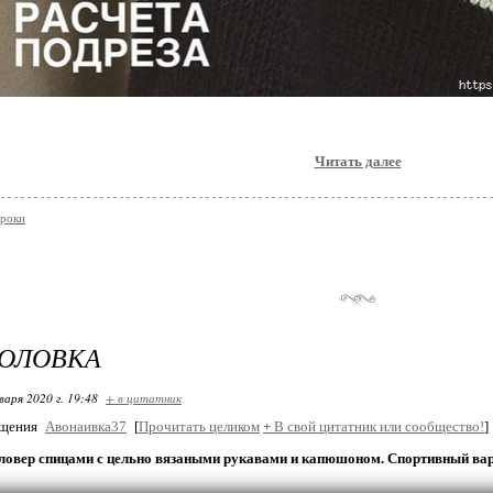
Читать далее
уроки
ГОЛОВКА
варя 2020 г. 19:48
+ в цитатник
бщения
Авонаивка37
[
Прочитать целиком
+
В свой цитатник или сообщество!
]
ловер спицами с цельно вязаными рукавами и капюшоном. Спортивный вари