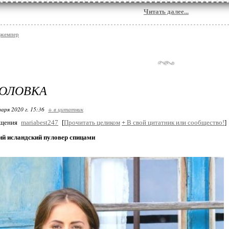
Читать далее...
джемпер
ГОЛОВКА
варя 2020 г. 15:36
+ в цитатник
бщения
mariabest247
[
Прочитать целиком
+
В свой цитатник или сообщество!
]
ий исландский пуловер спицами