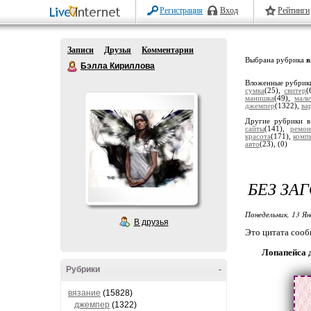
Регистрация
Вход
Рейтинги
Записи
Друзья
Комментарии
Выбрана рубрика
в
Бэлла Кириллова
Вложенные рубрик
сумка
(25),
свитер
(
манишка
(49),
маль
джемпер
(1322),
ва
Другие рубрики в
сайты
(141),
ремон
красота
(171),
комп
авто
(23),
(0)
БЕЗ ЗА
Понедельник, 13 Ян
В друзья
Это цитата соо
Лопапейса 
Рубрики
-
вязание
(15828)
джемпер
(1322)