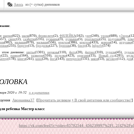
Авось
из (+ сутки) дневников
язание
.
и:
шапки
(622),
шаль
(870),
фриволите
(2),
ФИЛЕЙКА
(162),
уют
(249),
уроки
(689),
у3зоры
(1
657),
свинг
(2),
салфетки
(235),
румынка
(3),
румынка
(5),
прихватки
(25),
подушки
(9),
плк
чик
(982),
малыши
(879),
малыши
(556),
крючок
(386),
крючок
(433),
коврик
(14),
игрушки
(
режки
(255),
бюргер
(13),
бродилка
(227),
бриошь
(38),
бисер
(3),
ltdjxrfv
(574)
 этом дневнике:
шитье
(1301),
церковь
(110),
фото
(20),
фитнес
(310),
туризм
(45),
туриз
т
(22),
разное
(164),
развитие
(316),
поделки
(423),
оригами
(15),
Новый год
(281),
муль
ьютер
(178),
книги
(261),
кино
(29),
йога
(143),
интересно
(131),
закон
(53),
заговор
(112),
дом
(
ГОЛОВКА
варя 2020 г. 19:52
+ в цитатник
бщения
Авонаивка37
[
Прочитать целиком
+
В свой цитатник или сообщество!
]
для ребенка Мастер класс
https://vk.com/feed?z=video-85792544_456239997%2Ff...21f2%2F