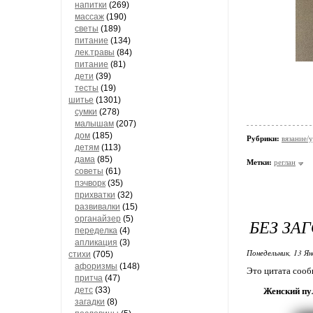
напитки
(269)
массаж
(190)
светы
(189)
питание
(134)
лек.травы
(84)
питание
(81)
дети
(39)
тесты
(19)
шитье
(1301)
сумки
(278)
малышам
(207)
дом
(185)
Рубрики:
вязание/
детям
(113)
дама
(85)
Метки:
реглан
советы
(61)
пэчворк
(35)
прихватки
(32)
развивалки
(15)
органайзер
(5)
БЕЗ ЗА
переделка
(4)
апликация
(3)
Понедельник, 13 Ян
стихи
(705)
афоризмы
(148)
Это цитата соо
притча
(47)
детс
(33)
Женский пу
загадки
(8)