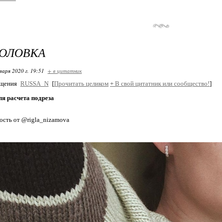
ГОЛОВКА
варя 2020 г. 19:51
+ в цитатник
бщения
RUSSA_N
[
Прочитать целиком
+
В свой цитатник или сообщество!
]
я расчета подреза
ость от @rigla_nizamova