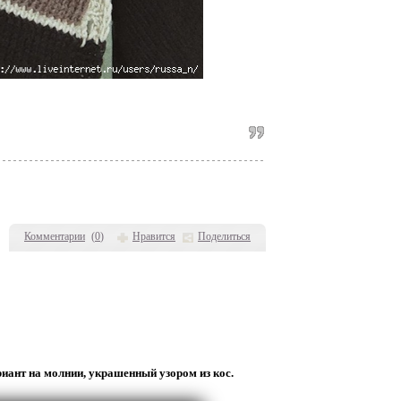
Комментарии
(
0
)
Нравится
Поделиться
ант на молнии, украшенный узором из кос.