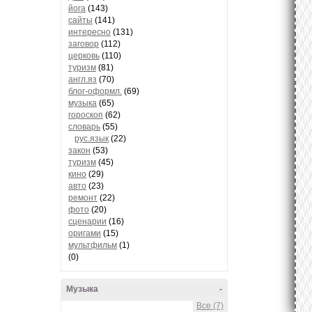
йога
(143)
сайты
(141)
интересно
(131)
заговор
(112)
церковь
(110)
туризм
(81)
англ.яз
(70)
блог-оформл.
(69)
музыка
(65)
гороскоп
(62)
словарь
(55)
рус.язык
(22)
закон
(53)
туризм
(45)
кино
(29)
авто
(23)
ремонт
(22)
фото
(20)
сценарии
(16)
оригами
(15)
мультфильм
(1)
(0)
Музыка
-
Все (7)