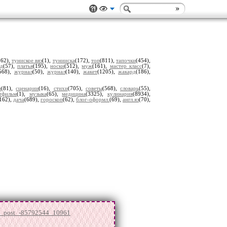
262),
туниское вяз
(1),
тунииска
(172),
топ
(811),
тапочки
(454),
ед
(57),
платья
(195),
носки
(512),
муж
(161),
мастер класс
(7),
568),
журнал
(50),
журнал
(140),
жакет
(1205),
жакард
(186),
м
(81),
сценарии
(16),
стихи
(705),
советы
(568),
словарь
(55),
тфильм
(1),
музыка
(65),
медицина
(3325),
кулинария
(8934),
162),
дача
(689),
гороскоп
(62),
блог-оформл.
(69),
англ.яз
(70),
pl_post_-85792544_10961