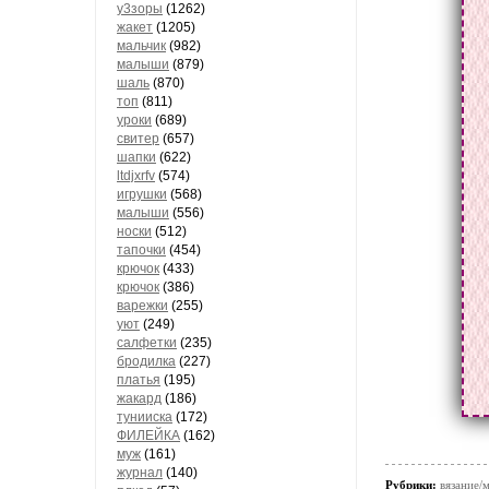
у3зоры
(1262)
жакет
(1205)
мальчик
(982)
малыши
(879)
шаль
(870)
топ
(811)
уроки
(689)
свитер
(657)
шапки
(622)
ltdjxrfv
(574)
игрушки
(568)
малыши
(556)
носки
(512)
тапочки
(454)
крючок
(433)
крючок
(386)
варежки
(255)
уют
(249)
салфетки
(235)
бродилка
(227)
платья
(195)
жакард
(186)
тунииска
(172)
ФИЛЕЙКА
(162)
муж
(161)
журнал
(140)
Рубрики:
вязание/