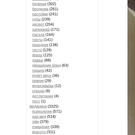
печенье
(302)
бродилка
(261)
настойки
(241)
супы
(239)
десерт
(204)
запеканка
(171)
пасъха
(164)
торты
(141)
праздник
(138)
тесто
(129)
фарш
(125)
лаваш
(88)
украшение блюд
(63)
горшок
(42)
рулет мясн
(36)
пикник
(29)
мультиварка
(12)
специи
(9)
дет.питание
(4)
пост
(1)
медицина
(3325)
психология
(571)
нар.мед
(518)
лфк
(379)
очищение
(339)
красота
(311)