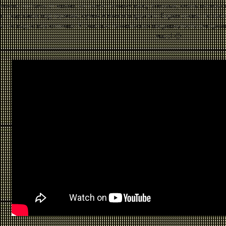
можно отстала от жизни, но такую технику вижу впервые, очень интерес
к, подставок под горячее, сумок и многого другого. Видео снова, по зако
м, но видно все отлично. К счастью техническая продвинутость рукодел
масс! 🙂