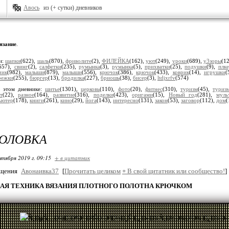
Авось
из (+ сутки) дневников
язание
.
и:
шапки
(622),
шаль
(870),
фриволите
(2),
ФИЛЕЙКА
(162),
уют
(249),
уроки
(689),
у3зоры
(1
657),
свинг
(2),
салфетки
(235),
румынка
(3),
румынка
(5),
прихватки
(25),
подушки
(9),
плк
чик
(982),
малыши
(879),
малыши
(556),
крючок
(386),
крючок
(433),
коврик
(14),
игрушки
(
режки
(255),
бюргер
(13),
бродилка
(227),
бриошь
(38),
бисер
(3),
ltdjxrfv
(574)
 этом дневнике:
шитье
(1301),
церковь
(110),
фото
(20),
фитнес
(310),
туризм
(45),
туриз
т
(22),
разное
(164),
развитие
(316),
поделки
(423),
оригами
(15),
Новый год
(281),
муль
ьютер
(178),
книги
(261),
кино
(29),
йога
(143),
интересно
(131),
закон
(53),
заговор
(112),
дом
(
ГОЛОВКА
нтября 2019 г. 09:15
+ в цитатник
бщения
Авонаивка37
[
Прочитать целиком
+
В свой цитатник или сообщество!
]
АЯ ТЕХНИКА ВЯЗАНИЯ ПЛОТНОГО ПОЛОТНА КРЮЧКОМ