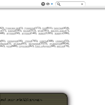
262),
туниское вяз
(1),
тунииска
(172),
топ
(811),
тапочки
(454),
ед
(57),
платья
(195),
носки
(512),
муж
(161),
мастер класс
(7),
568),
журнал
(50),
журнал
(140),
жакет
(1205),
жакард
(186),
м
(81),
сценарии
(16),
стихи
(705),
советы
(568),
словарь
(55),
тфильм
(1),
музыка
(65),
медицина
(3325),
кулинария
(8934),
162),
дача
(689),
гороскоп
(62),
блог-оформл.
(69),
англ.яз
(70),