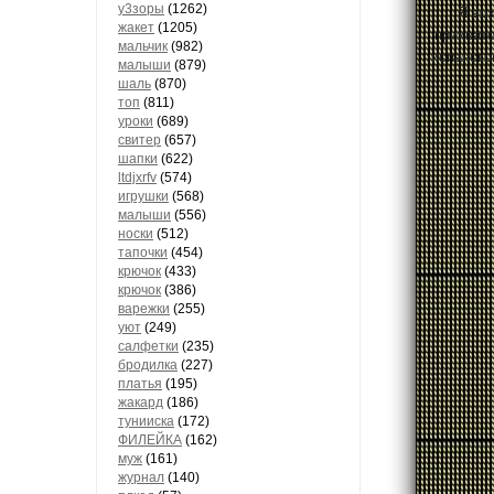
у3зоры
(1262)
Я воз
жакет
(1205)
прихвато
мальчик
(982)
испанско
малыши
(879)
шаль
(870)
топ
(811)
уроки
(689)
свитер
(657)
шапки
(622)
ltdjxrfv
(574)
игрушки
(568)
малыши
(556)
носки
(512)
тапочки
(454)
крючок
(433)
крючок
(386)
варежки
(255)
уют
(249)
салфетки
(235)
бродилка
(227)
платья
(195)
жакард
(186)
тунииска
(172)
ФИЛЕЙКА
(162)
муж
(161)
журнал
(140)