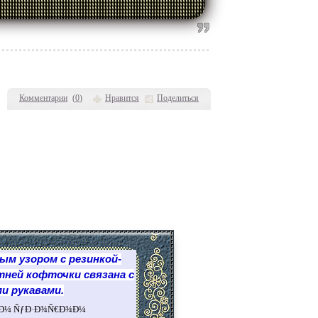
Комментарии
(
0
)
Нравится
Поделиться
м узором с резинкой-
тней кофточки
связана с
и рукавами.