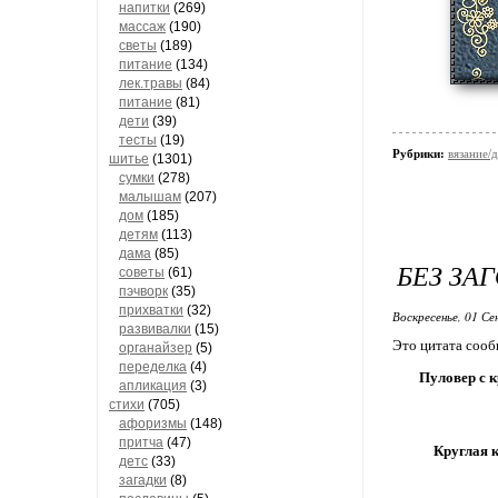
напитки
(269)
массаж
(190)
светы
(189)
питание
(134)
лек.травы
(84)
питание
(81)
дети
(39)
тесты
(19)
Рубрики:
вязание/
шитье
(1301)
сумки
(278)
малышам
(207)
дом
(185)
детям
(113)
дама
(85)
БЕЗ ЗА
советы
(61)
пэчворк
(35)
прихватки
(32)
Воскресенье, 01 Се
развивалки
(15)
Это цитата соо
органайзер
(5)
переделка
(4)
Пуловер с к
апликация
(3)
стихи
(705)
афоризмы
(148)
притча
(47)
Круглая к
детс
(33)
загадки
(8)