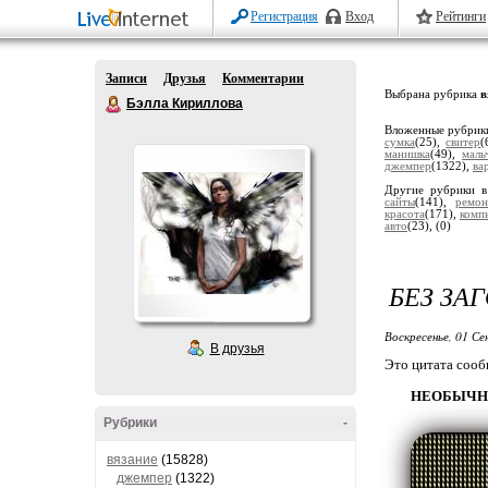
Регистрация
Вход
Рейтинги
Записи
Друзья
Комментарии
Выбрана рубрика
в
Бэлла Кириллова
Вложенные рубрик
сумка
(25),
свитер
(
манишка
(49),
маль
джемпер
(1322),
ва
Другие рубрики в
сайты
(141),
ремон
красота
(171),
комп
авто
(23),
(0)
БЕЗ ЗА
Воскресенье, 01 Се
В друзья
Это цитата соо
НЕОБЫЧН
Рубрики
-
вязание
(15828)
джемпер
(1322)