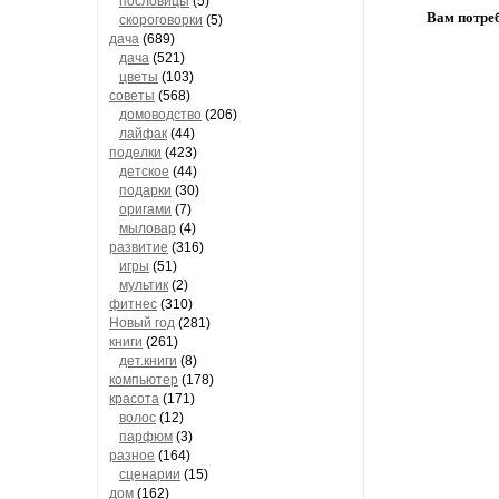
пословицы
(5)
Вам потреб
скороговорки
(5)
дача
(689)
дача
(521)
цветы
(103)
советы
(568)
домоводство
(206)
лайфак
(44)
поделки
(423)
детское
(44)
подарки
(30)
оригами
(7)
мыловар
(4)
развитие
(316)
игры
(51)
мультик
(2)
фитнес
(310)
Новый год
(281)
книги
(261)
дет.книги
(8)
компьютер
(178)
красота
(171)
волос
(12)
парфюм
(3)
разное
(164)
сценарии
(15)
дом
(162)