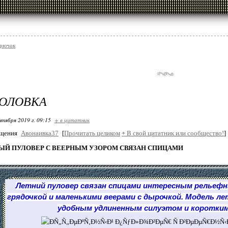
крючок
ГОЛОВКА
нтября 2019 г. 09:15
+ в цитатник
бщения
Авонаивка37
[
Прочитать целиком
+
В свой цитатник или сообщество!
]
Й ПУЛОВЕР С ВЕЕРНЫМ УЗОРОМ СВЯЗАН СПИЦАМИ
Летний
пуловер
связан
спицами
интересным рельефны
грядочкой и маленькими веерами с дырочкой. Модель
ле
удобным удлиненным силуэтом и коротким