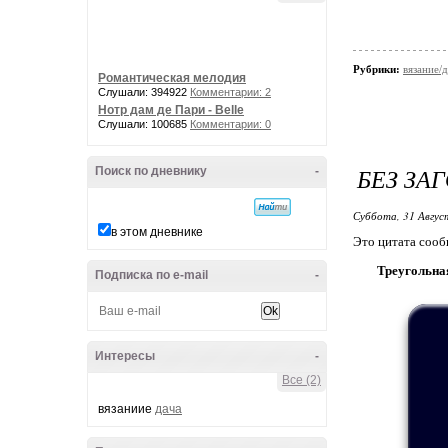
Рубрики:
вязание/
Романтическая мелодия
Слушали: 394922
Комментарии: 2
Нотр дам де Пари - Belle
Слушали: 100685
Комментарии: 0
БЕЗ ЗА
Поиск по дневнику
-
Суббота, 31 Авгус
в этом дневнике
Это цитата соо
Треугольна
Подписка по e-mail
-
Интересы
-
Все (2)
вязаниие
дача