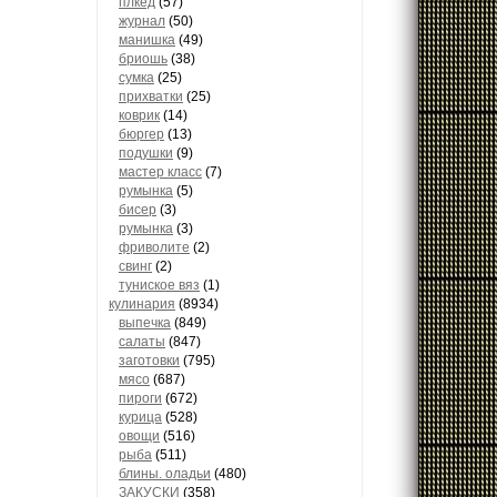
плкед
(57)
журнал
(50)
манишка
(49)
бриошь
(38)
сумка
(25)
прихватки
(25)
коврик
(14)
бюргер
(13)
подушки
(9)
мастер класс
(7)
румынка
(5)
бисер
(3)
румынка
(3)
фриволите
(2)
свинг
(2)
туниское вяз
(1)
кулинария
(8934)
выпечка
(849)
салаты
(847)
заготовки
(795)
мясо
(687)
пироги
(672)
курица
(528)
овощи
(516)
рыба
(511)
блины. оладьи
(480)
ЗАКУСКИ
(358)