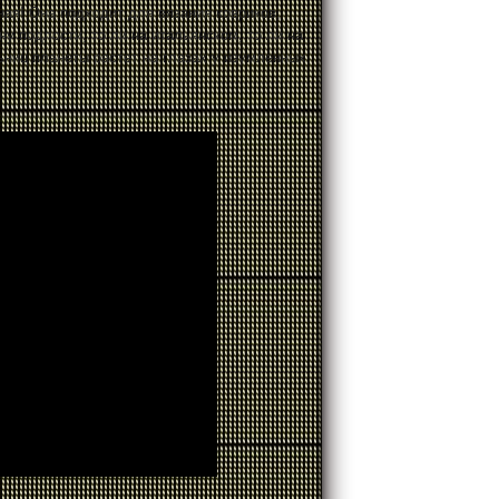
ная! Она подходит для вязания ковриков,
ну подлости, то ли на итальянском, то ли на
ьниц планеты растет на глазах у изумленных