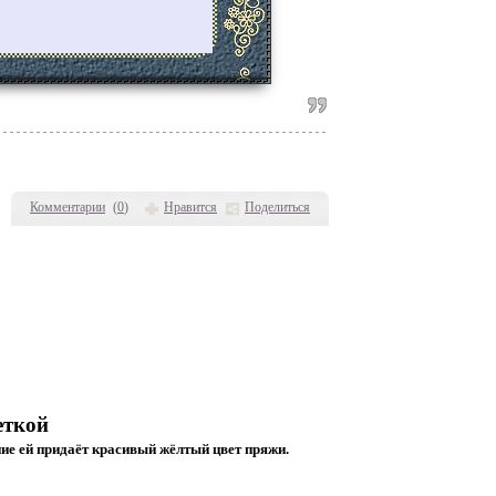
Комментарии
(
0
)
Нравится
Поделиться
еткой
ние ей придаёт красивый жёлтый цвет пряжи.