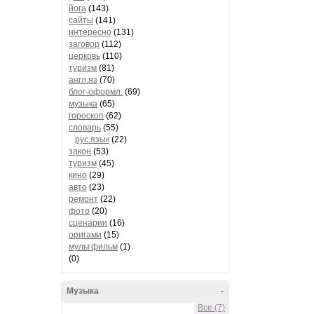
йога
(143)
сайты
(141)
интересно
(131)
заговор
(112)
церковь
(110)
туризм
(81)
англ.яз
(70)
блог-оформл.
(69)
музыка
(65)
гороскоп
(62)
словарь
(55)
рус.язык
(22)
закон
(53)
туризм
(45)
кино
(29)
авто
(23)
ремонт
(22)
фото
(20)
сценарии
(16)
оригами
(15)
мультфильм
(1)
(0)
Музыка
-
Все (7)