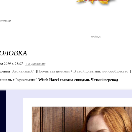
джемпер
ГОЛОВКА
та 2019 г. 21:07
+ в цитатник
бщения
Авонаивка37
[
Прочитать целиком
+
В свой цитатник или сообщество!
]
я шаль с "крыльями" Witch Hazel связана спицами. Четкий перевод