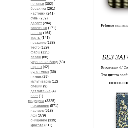
печенье
(302)
бродилка
(261)
настойки
(241)
супы
(239)
десерт
(204)
Рубрики:
вязание/
запеканка
(171)
пасъха
(164)
торты
(141)
праздник
(138)
тесто
(129)
фарш
(125)
БЕЗ ЗА
лаваш
(88)
украшение блюд
(63)
горшок
(42)
Воскресенье, 01 Се
рулет мясн
(36)
Это цитата соо
пикник
(29)
мультиварка
(12)
ЭФФЕКТНЫ
специи
(9)
дет.питание
(4)
пост
(1)
медицина
(3325)
психология
(571)
нар.мед
(518)
лфк
(379)
очищение
(339)
красота
(311)