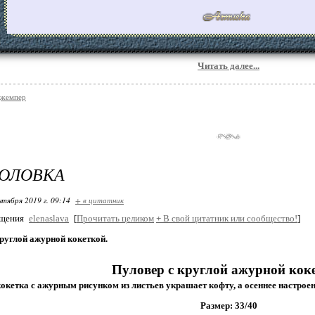
Читать далее...
джемпер
ГОЛОВКА
нтября 2019 г. 09:14
+ в цитатник
бщения
elenaslava
[
Прочитать целиком
+
В свой цитатник или сообщество!
]
руглой ажурной кокеткой.
Пуловер с круглой ажурной кок
окетка с ажурным рисунком из листьев украшает кофту, а осеннее настрое
Размер: 33/40