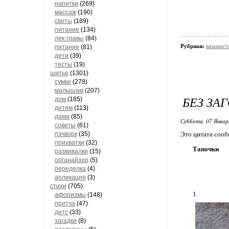
напитки
(269)
массаж
(190)
светы
(189)
питание
(134)
лек.травы
(84)
Рубрики:
вязание/
питание
(81)
дети
(39)
тесты
(19)
шитье
(1301)
сумки
(278)
малышам
(207)
БЕЗ ЗА
дом
(185)
детям
(113)
дама
(85)
Суббота, 07 Январ
советы
(61)
пэчворк
(35)
Это цитата соо
прихватки
(32)
Тапочки
развивалки
(15)
органайзер
(5)
переделка
(4)
апликация
(3)
стихи
(705)
1.
афоризмы
(148)
притча
(47)
детс
(33)
загадки
(8)