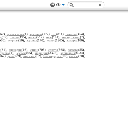
262),
туниское вяз
(1),
тунииска
(172),
топ
(811),
тапочки
(454),
ед
(57),
платья
(195),
носки
(512),
муж
(161),
мастер класс
(7),
568),
журнал
(50),
журнал
(140),
жакет
(1205),
жакард
(186),
м
(81),
сценарии
(16),
стихи
(705),
советы
(568),
словарь
(55),
тфильм
(1),
музыка
(65),
медицина
(3325),
кулинария
(8934),
162),
дача
(689),
гороскоп
(62),
блог-оформл.
(69),
англ.яз
(70),