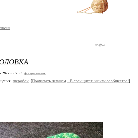
тапочки
ГОЛОВКА
я 2017 г. 09:27
+ в цитатник
бщения
зверобой
[
Прочитать целиком
+
В свой цитатник или сообщество!
]