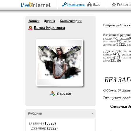
Регистрация
Вход
Рейтинги
Записи
Друзья
Комментарии
Выбрана рубрика
в
Бэлла Кириллова
Вложенные рубрик
сумка
(25),
свитер
(
манишка
(49),
маль
джемпер
(1322),
ва
Другие рубрики в
сайты
(141),
ремон
красота
(171),
комп
авто
(23),
(0)
БЕЗ ЗА
Суббота, 07 Январ
В друзья
Это цитата соо
Следочки З
Рубрики
-
вязание
(15828)
джемпер
(1322)