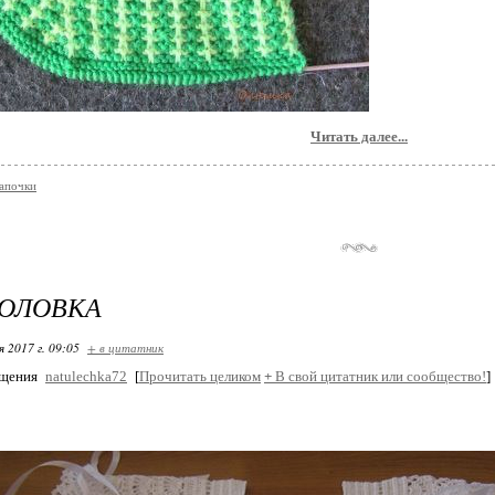
Читать далее...
тапочки
ГОЛОВКА
я 2017 г. 09:05
+ в цитатник
бщения
natulechka72
[
Прочитать целиком
+
В свой цитатник или сообщество!
]