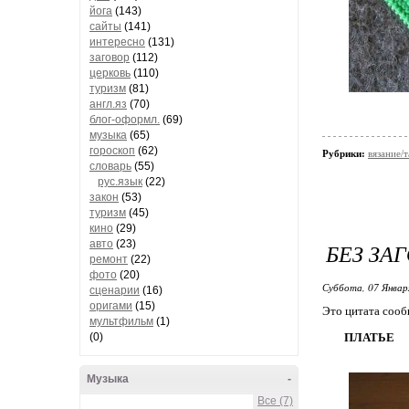
йога
(143)
сайты
(141)
интересно
(131)
заговор
(112)
церковь
(110)
туризм
(81)
англ.яз
(70)
блог-оформл.
(69)
музыка
(65)
гороскоп
(62)
Рубрики:
вязание/
словарь
(55)
рус.язык
(22)
закон
(53)
туризм
(45)
кино
(29)
авто
(23)
БЕЗ ЗА
ремонт
(22)
фото
(20)
Суббота, 07 Январ
сценарии
(16)
оригами
(15)
Это цитата соо
мультфильм
(1)
(0)
ПЛАТЬЕ
Музыка
-
Все (7)