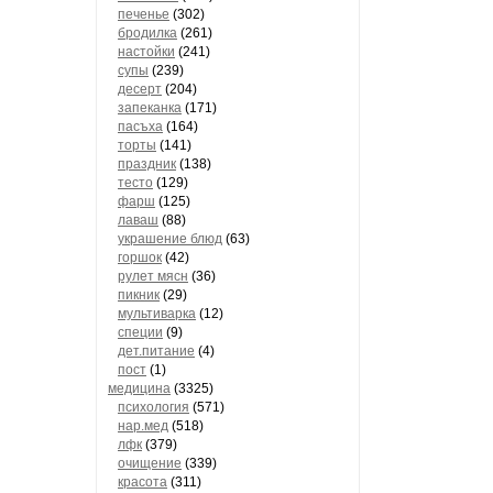
печенье
(302)
бродилка
(261)
настойки
(241)
супы
(239)
десерт
(204)
запеканка
(171)
пасъха
(164)
торты
(141)
праздник
(138)
тесто
(129)
фарш
(125)
лаваш
(88)
украшение блюд
(63)
горшок
(42)
рулет мясн
(36)
пикник
(29)
мультиварка
(12)
специи
(9)
дет.питание
(4)
пост
(1)
медицина
(3325)
психология
(571)
нар.мед
(518)
лфк
(379)
очищение
(339)
красота
(311)