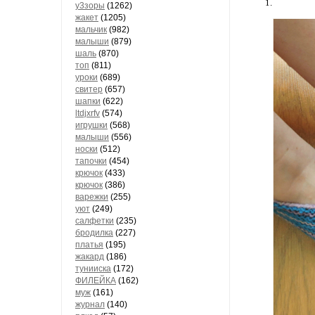
1.
у3зоры
(1262)
жакет
(1205)
мальчик
(982)
малыши
(879)
шаль
(870)
топ
(811)
уроки
(689)
свитер
(657)
шапки
(622)
ltdjxrfv
(574)
игрушки
(568)
малыши
(556)
носки
(512)
тапочки
(454)
крючок
(433)
крючок
(386)
варежки
(255)
уют
(249)
салфетки
(235)
бродилка
(227)
платья
(195)
жакард
(186)
тунииска
(172)
ФИЛЕЙКА
(162)
муж
(161)
журнал
(140)