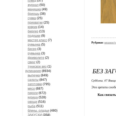
плкед
(57)
журнал
(50)
манишка
(49)
бриошь
(38)
сумка
(25)
прихватки
(25)
коврик
(14)
бюргер
(13)
подушки
(9)
мастер класс
(7)
Рубрики:
вязание/
румынка
(5)
бисер
(3)
румынка
(3)
фриволите
(2)
свинг
(2)
туниское вяз
(1)
БЕЗ ЗА
кулинария
(8934)
выпечка
(849)
салаты
(847)
Суббота, 07 Январ
заготовки
(795)
Это цитата соо
мясо
(687)
пироги
(672)
Как связат
курица
(528)
овощи
(516)
рыба
(511)
блины. оладьи
(480)
ЗАКУСКИ
(358)