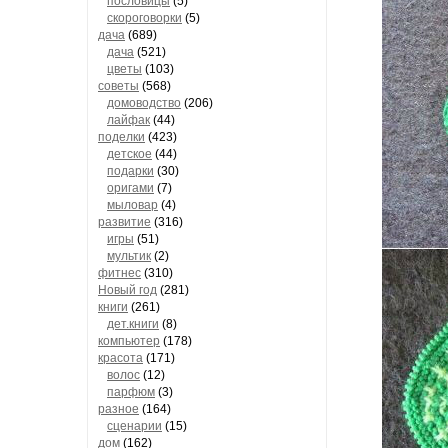
пословицы
(5)
скороговорки
(5)
дача
(689)
дача
(521)
цветы
(103)
советы
(568)
домоводство
(206)
лайфак
(44)
поделки
(423)
детское
(44)
подарки
(30)
оригами
(7)
мыловар
(4)
развитие
(316)
игры
(51)
мультик
(2)
фитнес
(310)
Новый год
(281)
книги
(261)
дет.книги
(8)
компьютер
(178)
красота
(171)
волос
(12)
парфюм
(3)
разное
(164)
сценарии
(15)
дом
(162)