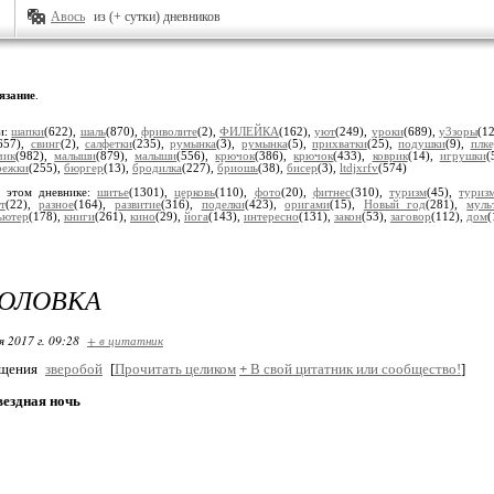
Авось
из (+ сутки) дневников
язание
.
и:
шапки
(622),
шаль
(870),
фриволите
(2),
ФИЛЕЙКА
(162),
уют
(249),
уроки
(689),
у3зоры
(1
657),
свинг
(2),
салфетки
(235),
румынка
(3),
румынка
(5),
прихватки
(25),
подушки
(9),
плк
чик
(982),
малыши
(879),
малыши
(556),
крючок
(386),
крючок
(433),
коврик
(14),
игрушки
(
режки
(255),
бюргер
(13),
бродилка
(227),
бриошь
(38),
бисер
(3),
ltdjxrfv
(574)
 этом дневнике:
шитье
(1301),
церковь
(110),
фото
(20),
фитнес
(310),
туризм
(45),
туриз
т
(22),
разное
(164),
развитие
(316),
поделки
(423),
оригами
(15),
Новый год
(281),
муль
ьютер
(178),
книги
(261),
кино
(29),
йога
(143),
интересно
(131),
закон
(53),
заговор
(112),
дом
(
ГОЛОВКА
я 2017 г. 09:28
+ в цитатник
бщения
зверобой
[
Прочитать целиком
+
В свой цитатник или сообщество!
]
вездная ночь