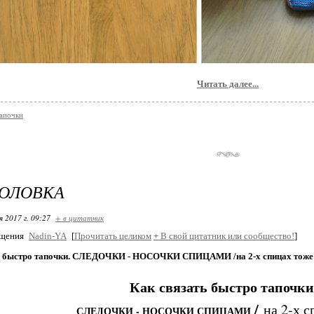
Читать далее...
тапочки
ГОЛОВКА
я 2017 г. 09:27
+ в цитатник
бщения
Nadin-YA
[
Прочитать целиком
+
В свой цитатник или сообщество!
]
ь быстро тапочки. СЛЕДОЧКИ - НОСОЧКИ СПИЦАМИ /на 2-х спицах тоже
Как связать быстро тапочк
/
на 2-х 
СЛЕДОЧКИ - НОСОЧКИ СПИЦАМИ