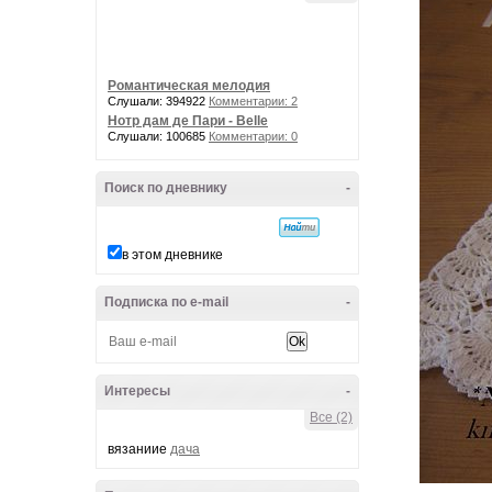
Романтическая мелодия
Слушали: 394922
Комментарии: 2
Нотр дам де Пари - Belle
Слушали: 100685
Комментарии: 0
Поиск по дневнику
-
в этом дневнике
Подписка по e-mail
-
Интересы
-
Все (2)
вязаниие
дача