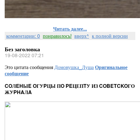
Читать далее...
комментарии: 0
понравилось!
вверх^
к полной версии
Без заголовка
19-08-2022 07:21
Это цитата сообщения
Домовушка_Луша
Оригинальное
сообщение
COЛEHЫE OГУPЦЫ ПO PEЦЕПTУ ИЗ COBETCKOГО
ЖУPHAЛA