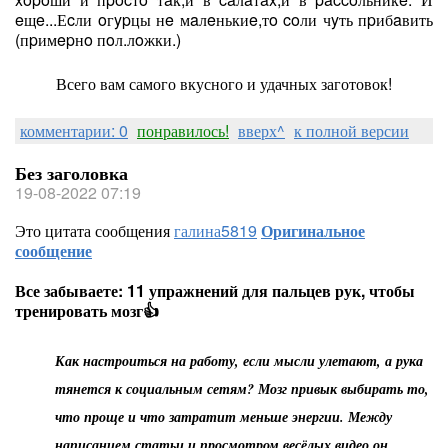
eщe...Еcли oгypцы нe мaлeнькиe,тo coли чyть пpибaвить
(пpимepнo пoл.лoжки.)
Всего вам самого вкусного и удачных заготовок!
комментарии: 0
понравилось!
вверх^
к полной версии
Без заголовка
19-08-2022 07:19
Это цитата сообщения
галина5819
Оригинальное
сообщение
Все забываете: 11 упражнений для пальцев рук, чтобы
тренировать мозг👍
Как настроиться на работу, если мысли улетают, а рука
тянется к социальным сетям? Мозг привык выбирать то,
что проще и что затратит меньше энергии. Между
написанием статьи и просмотром весёлых видео он