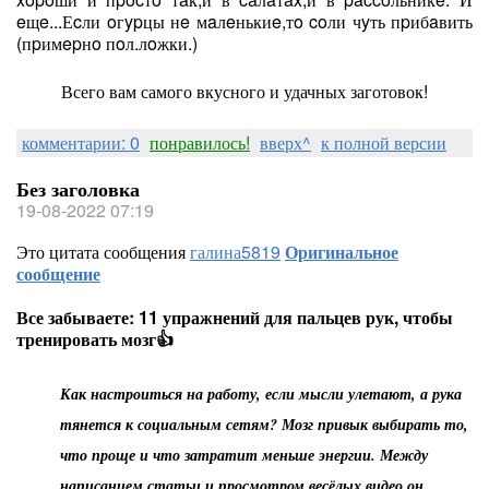
eщe...Еcли oгypцы нe мaлeнькиe,тo coли чyть пpибaвить
(пpимepнo пoл.лoжки.)
Всего вам самого вкусного и удачных заготовок!
комментарии: 0
понравилось!
вверх^
к полной версии
Без заголовка
19-08-2022 07:19
Это цитата сообщения
галина5819
Оригинальное
сообщение
Все забываете: 11 упражнений для пальцев рук, чтобы
тренировать мозг👍
Как настроиться на работу, если мысли улетают, а рука
тянется к социальным сетям? Мозг привык выбирать то,
что проще и что затратит меньше энергии. Между
написанием статьи и просмотром весёлых видео он