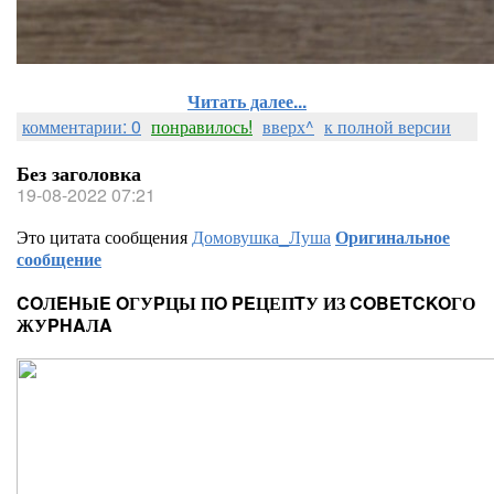
Читать далее...
комментарии: 0
понравилось!
вверх^
к полной версии
Без заголовка
19-08-2022 07:21
Это цитата сообщения
Домовушка_Луша
Оригинальное
сообщение
COЛEHЫE OГУPЦЫ ПO PEЦЕПTУ ИЗ COBETCKOГО
ЖУPHAЛA