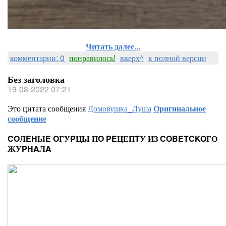
Читать далее...
комментарии: 0
понравилось!
вверх^
к полной версии
Без заголовка
19-08-2022 07:21
Это цитата сообщения
Домовушка_Луша
Оригинальное
сообщение
COЛEHЫE OГУPЦЫ ПO PEЦЕПTУ ИЗ COBETCKOГО
ЖУPHAЛA