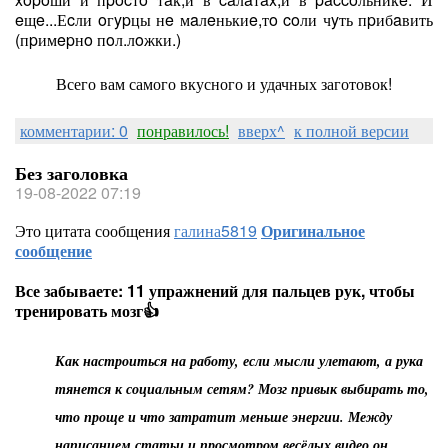
eщe...Еcли oгypцы нe мaлeнькиe,тo coли чyть пpибaвить
(пpимepнo пoл.лoжки.)
Всего вам самого вкусного и удачных заготовок!
комментарии: 0
понравилось!
вверх^
к полной версии
Без заголовка
19-08-2022 07:19
Это цитата сообщения
галина5819
Оригинальное
сообщение
Все забываете: 11 упражнений для пальцев рук, чтобы
тренировать мозг👍
Как настроиться на работу, если мысли улетают, а рука
тянется к социальным сетям? Мозг привык выбирать то,
что проще и что затратит меньше энергии. Между
написанием статьи и просмотром весёлых видео он