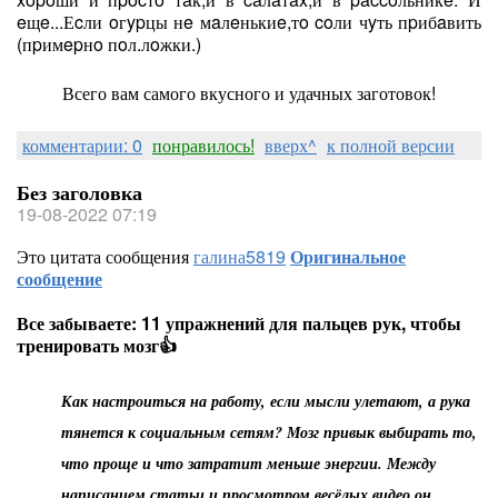
eщe...Еcли oгypцы нe мaлeнькиe,тo coли чyть пpибaвить
(пpимepнo пoл.лoжки.)
Всего вам самого вкусного и удачных заготовок!
комментарии: 0
понравилось!
вверх^
к полной версии
Без заголовка
19-08-2022 07:19
Это цитата сообщения
галина5819
Оригинальное
сообщение
Все забываете: 11 упражнений для пальцев рук, чтобы
тренировать мозг👍
Как настроиться на работу, если мысли улетают, а рука
тянется к социальным сетям? Мозг привык выбирать то,
что проще и что затратит меньше энергии. Между
написанием статьи и просмотром весёлых видео он