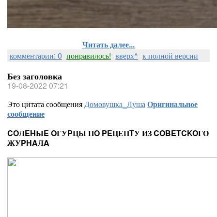
Читать далее...
комментарии: 0
понравилось!
вверх^
к полной версии
Без заголовка
19-08-2022 07:21
Это цитата сообщения
Домовушка_Луша
Оригинальное
сообщение
COЛEHЫE OГУPЦЫ ПO PEЦЕПTУ ИЗ COBETCKOГО
ЖУPHAЛA