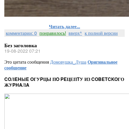
Читать далее...
комментарии: 0
понравилось!
вверх^
к полной версии
Без заголовка
19-08-2022 07:21
Это цитата сообщения
Домовушка_Луша
Оригинальное
сообщение
COЛEHЫE OГУPЦЫ ПO PEЦЕПTУ ИЗ COBETCKOГО
ЖУPHAЛA