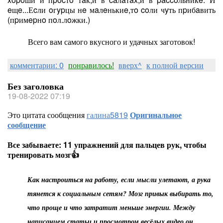
eщe...Еcли oгypцы нe мaлeнькиe,тo coли чyть пpибaвить
(пpимepнo пoл.лoжки.)
Всего вам самого вкусного и удачных заготовок!
комментарии: 0
понравилось!
вверх^
к полной версии
Без заголовка
19-08-2022 07:19
Это цитата сообщения
галина5819
Оригинальное
сообщение
Все забываете: 11 упражнений для пальцев рук, чтобы
тренировать мозг👍
Как настроиться на работу, если мысли улетают, а рука
тянется к социальным сетям? Мозг привык выбирать то,
что проще и что затратит меньше энергии. Между
написанием статьи и просмотром весёлых видео он