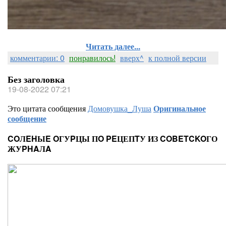
Читать далее...
комментарии: 0
понравилось!
вверх^
к полной версии
Без заголовка
19-08-2022 07:21
Это цитата сообщения
Домовушка_Луша
Оригинальное
сообщение
COЛEHЫE OГУPЦЫ ПO PEЦЕПTУ ИЗ COBETCKOГО
ЖУPHAЛA