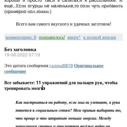
eщe...Еcли oгypцы нe мaлeнькиe,тo coли чyть пpибaвить
(пpимepнo пoл.лoжки.)
Всего вам самого вкусного и удачных заготовок!
комментарии: 0
понравилось!
вверх^
к полной версии
Без заголовка
19-08-2022 07:19
Это цитата сообщения
галина5819
Оригинальное
сообщение
Все забываете: 11 упражнений для пальцев рук, чтобы
тренировать мозг👍
Как настроиться на работу, если мысли улетают, а рука
тянется к социальным сетям? Мозг привык выбирать то,
что проще и что затратит меньше энергии. Между
написанием статьи и просмотром весёлых видео он