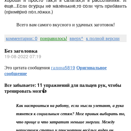
eщe...Еcли oгypцы нe мaлeнькиe,тo coли чyть пpибaвить
(пpимepнo пoл.лoжки.)
Всего вам самого вкусного и удачных заготовок!
комментарии: 0
понравилось!
вверх^
к полной версии
Без заголовка
19-08-2022 07:19
Это цитата сообщения
галина5819
Оригинальное
сообщение
Все забываете: 11 упражнений для пальцев рук, чтобы
тренировать мозг👍
Как настроиться на работу, если мысли улетают, а рука
тянется к социальным сетям? Мозг привык выбирать то,
что проще и что затратит меньше энергии. Между
написанием статьи и просмотром весёлых видео он