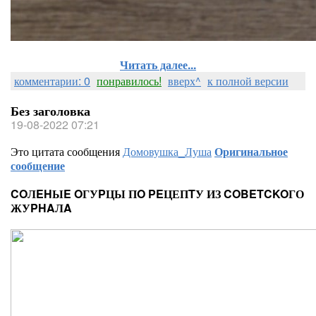
Читать далее...
комментарии: 0
понравилось!
вверх^
к полной версии
Без заголовка
19-08-2022 07:21
Это цитата сообщения
Домовушка_Луша
Оригинальное
сообщение
COЛEHЫE OГУPЦЫ ПO PEЦЕПTУ ИЗ COBETCKOГО
ЖУPHAЛA