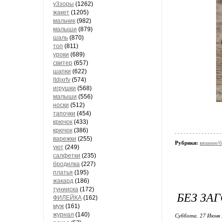
у3зоры
(1262)
жакет
(1205)
мальчик
(982)
малыши
(879)
шаль
(870)
топ
(811)
уроки
(689)
свитер
(657)
шапки
(622)
ltdjxrfv
(574)
игрушки
(568)
малыши
(556)
носки
(512)
тапочки
(454)
крючок
(433)
крючок
(386)
варежки
(255)
Рубрики:
вязание/
уют
(249)
салфетки
(235)
бродилка
(227)
платья
(195)
жакард
(186)
тунииска
(172)
БЕЗ ЗА
ФИЛЕЙКА
(162)
муж
(161)
журнал
(140)
Суббота, 27 Июня 