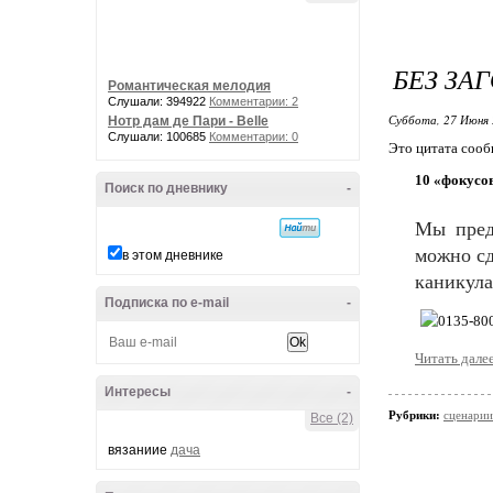
БЕЗ ЗА
Романтическая мелодия
Слушали: 394922
Комментарии: 2
Суббота, 27 Июня 
Нотр дам де Пари - Belle
Слушали: 100685
Комментарии: 0
Это цитата соо
10 «фокусов
Поиск по дневнику
-
Мы пред
можно сд
в этом дневнике
каникула
Подписка по e-mail
-
Читать дале
Интересы
-
Рубрики:
сценарии
Все (2)
вязаниие
дача