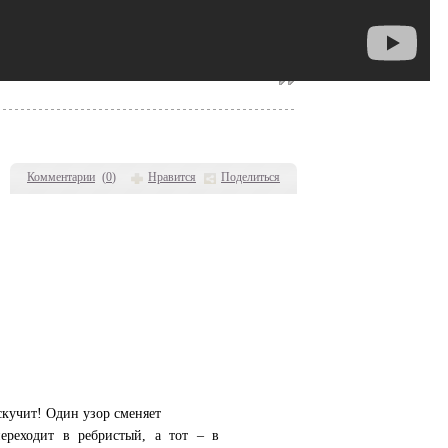
Комментарии
(
0
)
Нравится
Поделиться
скучит! Один узор сменяет
ереходит в ребристый, а тот – в