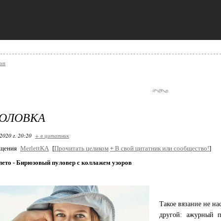
топ
ГОЛОВКА
2020 г. 20:20
+ в цитатник
бщения
MerlettKA
[
Прочитать целиком
+
В свой цитатник или сообщество!
]
лето - Бирюзовый пуловер с коллажем узоров
Такое вязание не на
другой: ажурный п