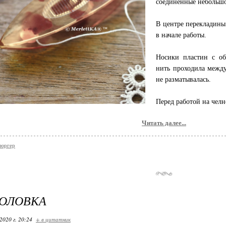
соединенные небольшо
В центре перекладины
в начале работы.
Носики пластин с об
нить проходила межд
не разматывалась.
Перед работой на чел
Читать далее...
бюргер
ГОЛОВКА
2020 г. 20:24
+ в цитатник