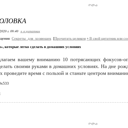
ГОЛОВКА
2020 г. 09:40
+ в цитатник
бщения
Секреты_для_хозяюшек
[
Прочитать целиком
+
В свой цитатник или со
», которые легко сделать в домашних условиях
лагаем вашему вниманию 10 потрясающих фокусов-оп
елать своими руками в домашних условиях. На дне рожд
х проведите время с пользой и станьте центром внимания
е