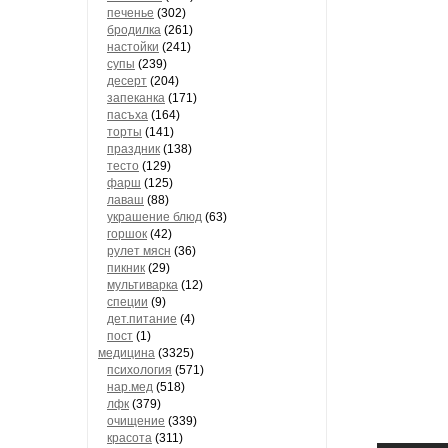
печенье
(302)
бродилка
(261)
настойки
(241)
супы
(239)
десерт
(204)
запеканка
(171)
пасъха
(164)
торты
(141)
праздник
(138)
тесто
(129)
фарш
(125)
лаваш
(88)
украшение блюд
(63)
горшок
(42)
рулет мясн
(36)
пикник
(29)
мультиварка
(12)
специи
(9)
дет.питание
(4)
пост
(1)
медицина
(3325)
психология
(571)
нар.мед
(518)
лфк
(379)
очищение
(339)
красота
(311)