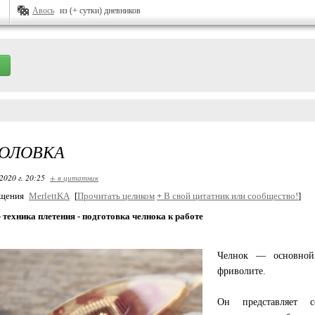
Авось
из (+ сутки) дневников
ГОЛОВКА
2020 г. 20:25
+ в цитатник
бщения
MerlettKA
[
Прочитать целиком
+
В свой цитатник или сообщество!
]
 техника плетения - подготовка челнока к работе
Челнок — основной
фриволите.
Он представляет с