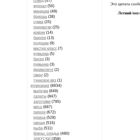
плкед
(57)
Это цитата соо
журнал
(50)
манишка
(49)
Летний топ 
бриошь
(38)
сумка
(25)
прихватки
(25)
коврик
(14)
бюргер
(13)
подушки
(9)
мастер класс
(7)
румынка
(5)
бисер
(3)
румынка
(3)
фриволите
(2)
свинг
(2)
туниское вяз
(1)
кулинария
(8934)
выпечка
(849)
салаты
(847)
заготовки
(795)
мясо
(687)
пироги
(672)
курица
(528)
овощи
(516)
рыба
(511)
блины. оладьи
(480)
ЗАКУСКИ
(358)