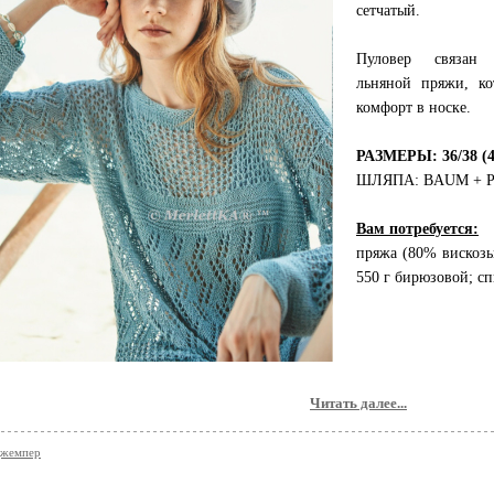
сетчатый.
Пуловер связан 
льняной пряжи, ко
комфорт в носке.
РАЗМЕРЫ: 36/38 (40
ШЛЯПА: BAUM + 
Вам потребуется:
пряжа (80% вискозы,
550 г бирюзовой; с
Читать далее...
джемпер