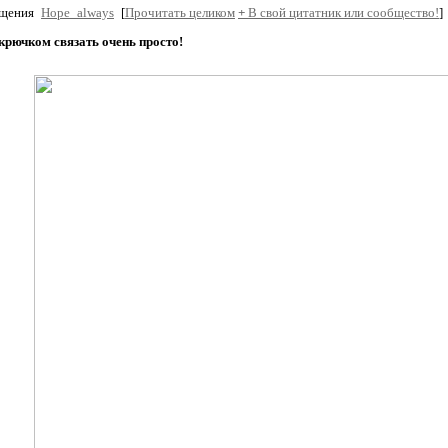
бщения
Hope_always
[
Прочитать целиком
+
В свой цитатник или сообщество!
]
крючком связать очень просто!