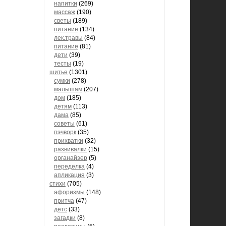
напитки
(269)
массаж
(190)
светы
(189)
питание
(134)
лек.травы
(84)
питание
(81)
дети
(39)
тесты
(19)
шитье
(1301)
сумки
(278)
малышам
(207)
дом
(185)
детям
(113)
дама
(85)
советы
(61)
пэчворк
(35)
прихватки
(32)
развивалки
(15)
органайзер
(5)
переделка
(4)
апликация
(3)
стихи
(705)
афоризмы
(148)
притча
(47)
детс
(33)
загадки
(8)