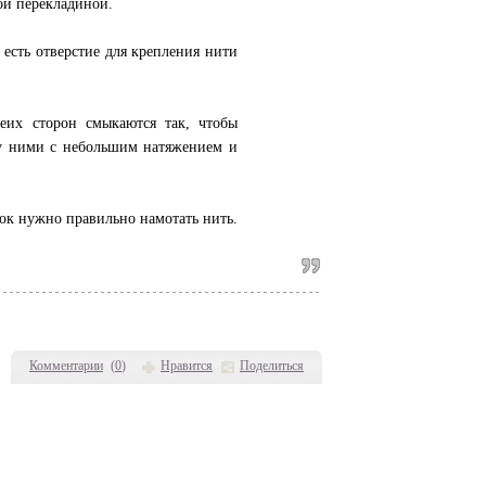
й перекладиной.
 есть отверстие для крепления нити
еих сторон смыкаются так, чтобы
у ними с небольшим натяжением и
нок нужно правильно намотать нить.
Комментарии
(
0
)
Нравится
Поделиться