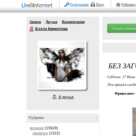
Регистрация
Вход
Рейтинги
Записи
Друзья
Комментарии
Создать дневник
Бэлла Кириллова
БЕЗ ЗА
Суббота, 27 Июня 
Это цитата соо
Фриволите -
В друзья
Рубрики
-
вязание
(15828)
джемпер
(1322)