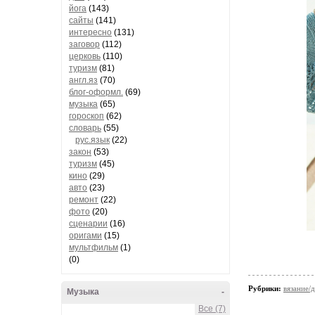
йога
(143)
сайты
(141)
интересно
(131)
заговор
(112)
церковь
(110)
туризм
(81)
англ.яз
(70)
блог-оформл.
(69)
музыка
(65)
гороскоп
(62)
словарь
(55)
рус.язык
(22)
закон
(53)
туризм
(45)
кино
(29)
авто
(23)
ремонт
(22)
фото
(20)
сценарии
(16)
оригами
(15)
мультфильм
(1)
(0)
Рубрики:
вязание/
Музыка
-
Все (7)