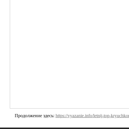
Продолжение здесь:
https://vyazanie.info/letnij-top-kryuchk