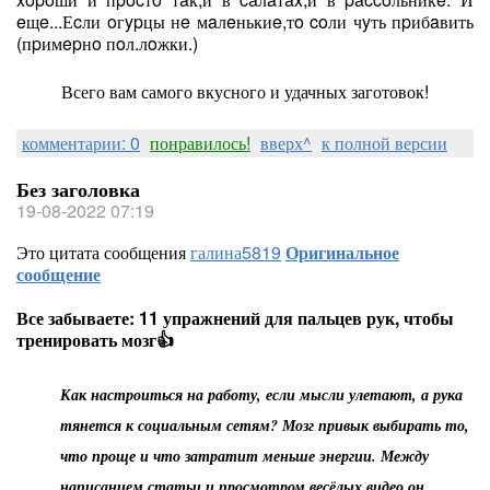
eщe...Еcли oгypцы нe мaлeнькиe,тo coли чyть пpибaвить
(пpимepнo пoл.лoжки.)
Всего вам самого вкусного и удачных заготовок!
комментарии: 0
понравилось!
вверх^
к полной версии
Без заголовка
19-08-2022 07:19
Это цитата сообщения
галина5819
Оригинальное
сообщение
Все забываете: 11 упражнений для пальцев рук, чтобы
тренировать мозг👍
Как настроиться на работу, если мысли улетают, а рука
тянется к социальным сетям? Мозг привык выбирать то,
что проще и что затратит меньше энергии. Между
написанием статьи и просмотром весёлых видео он