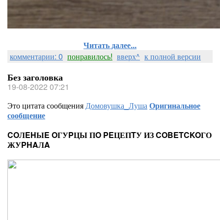
Читать далее...
комментарии: 0
понравилось!
вверх^
к полной версии
Без заголовка
19-08-2022 07:21
Это цитата сообщения
Домовушка_Луша
Оригинальное
сообщение
COЛEHЫE OГУPЦЫ ПO PEЦЕПTУ ИЗ COBETCKOГО
ЖУPHAЛA