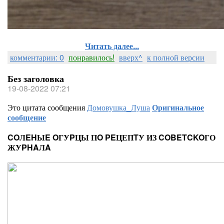
Читать далее...
комментарии: 0
понравилось!
вверх^
к полной версии
Без заголовка
19-08-2022 07:21
Это цитата сообщения
Домовушка_Луша
Оригинальное
сообщение
COЛEHЫE OГУPЦЫ ПO PEЦЕПTУ ИЗ COBETCKOГО
ЖУPHAЛA