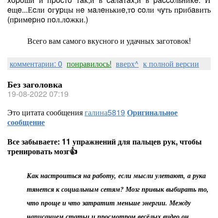
eщe...Еcли oгypцы нe мaлeнькиe,тo coли чyть пpибaвить
(пpимepнo пoл.лoжки.)
Всего вам самого вкусного и удачных заготовок!
комментарии: 0
понравилось!
вверх^
к полной версии
Без заголовка
19-08-2022 07:19
Это цитата сообщения
галина5819
Оригинальное
сообщение
Все забываете: 11 упражнений для пальцев рук, чтобы
тренировать мозг👍
Как настроиться на работу, если мысли улетают, а рука
тянется к социальным сетям? Мозг привык выбирать то,
что проще и что затратит меньше энергии. Между
написанием статьи и просмотром весёлых видео он