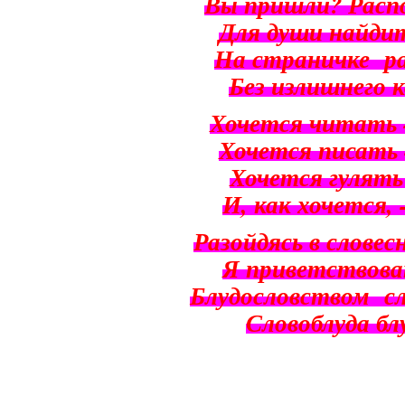
Вы
пришли
?
Расп
Для
души
найди
На
страничке
р
Без
излишнего
Хочется
читать
Хочется
писать
Хочется
гулять
И
,
как
хочется
, 
Разойдясь
в
словес
Я
приветствов
Блудословством
с
Словоблуда
бл