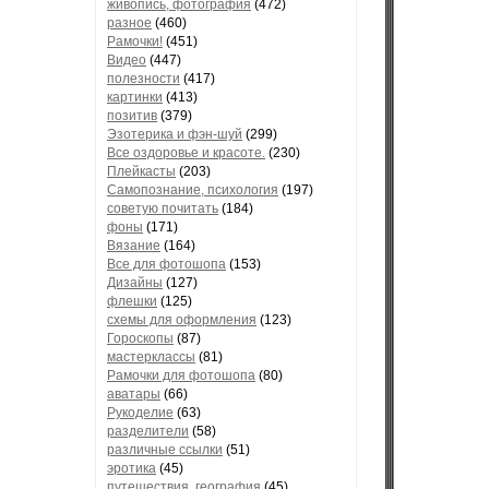
живопись, фотография
(472)
разное
(460)
Рамочки!
(451)
Видео
(447)
полезности
(417)
картинки
(413)
позитив
(379)
Эзотерика и фэн-шуй
(299)
Все оздоровье и красоте.
(230)
Плейкасты
(203)
Самопознание, психология
(197)
советую почитать
(184)
фоны
(171)
Вязание
(164)
Все для фотошопа
(153)
Дизайны
(127)
флешки
(125)
схемы для оформления
(123)
Гороскопы
(87)
мастерклассы
(81)
Рамочки для фотошопа
(80)
аватары
(66)
Рукоделие
(63)
разделители
(58)
различные ссылки
(51)
эротика
(45)
путешествия, география
(45)