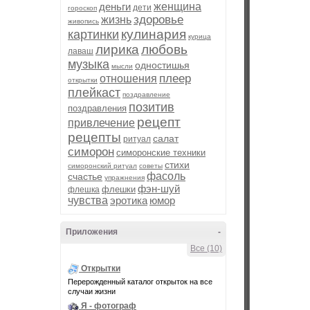
деньги
женщина
дети
гороскоп
здоровье
жизнь
живопись
кулинария
картинки
курица
лирика
любовь
лаваш
музыка
одностишья
мысли
плеер
отношения
открытки
плейкаст
поздравление
позитив
поздравления
рецепт
привлечение
рецепты
салат
ритуал
симорон
симоронские техники
стихи
симоронский ритуал
советы
фасоль
счастье
упражнения
фэн-шуй
флешки
флешка
чувства
эротика
юмор
Приложения
-
Все (10)
Открытки
Перерожденный каталог открыток на все
случаи жизни
Я - фотограф