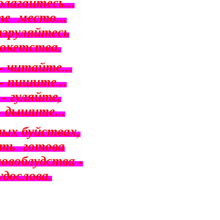
олагайтесь
...
те
место
...
азруляйтесь
кокетства
.
-
читайте
...
-
пишите
...
-
гуляйте
,
-
дышите
...
ных
буйствах
,
ать
готова
ловоблудства
-
удослова
.