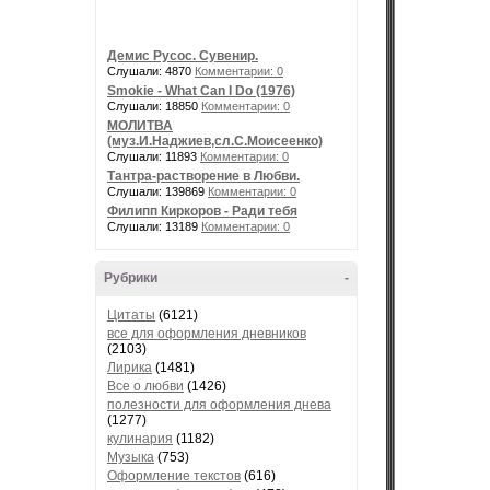
Демис Русос. Сувенир.
Слушали: 4870
Комментарии: 0
Smokie - What Can I Do (1976)
Слушали: 18850
Комментарии: 0
МОЛИТВА
(муз.И.Наджиев,сл.С.Моисеенко)
Слушали: 11893
Комментарии: 0
Тантра-растворение в Любви.
Слушали: 139869
Комментарии: 0
Филипп Киркоров - Ради тебя
Слушали: 13189
Комментарии: 0
Рубрики
-
Цитаты
(6121)
все для оформления дневников
(2103)
Лирика
(1481)
Все о любви
(1426)
полезности для оформления днева
(1277)
кулинария
(1182)
Музыка
(753)
Оформление текстов
(616)