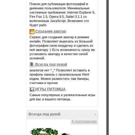
Плагин для публикации фотографий в
дневнике пользователя. Минимальные
системные требования: Internet Explorer 6,
Fire Fox 1.5, Opera 9.5, Safari 3.1.1 со
включенным JavaScript. Возможно это
будет рабо
Создание аватар
Сервис для создания аватар в режиме
онлайн. Позволяет вырезать из большой
фотографии свою мордочку и сделать из
неё аватару :) Есть возможность сразу же
установить аватару в качестве своей
основной.
Всегда под рукой
аналогов нет ^_^ Позволяет вставить в
профиль панель с произвольным Html-
кодом. Можно разместить там банеры,
счетчики и прочее
ИГРЫ ПИТОМЦА
Самые популярные и увлекательные игры
для вас и вашего питомца.
Всегда под рукой
-
К приложению