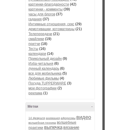
картинки-благодарности
(42)
картинки - комменты
(39)
часы для блогов
(37)
гадания
(37)
Интимные отношения, секс
(29)
демотивашки, котоматрицы
(21)
Телепередачи
(21)
смайлики
(19)
притчи
(18)
Тесты
(16)
календари
(14)
Прикольный дизайн
(9)
Изба-читальня
(6)
лунный календарь
(6)
все для мобильника
(5)
Любимые фильмы
(4)
Посуда TUPPERWARE
(3)
мои фотографии
(2)
реклама
(1)
Метки
-
видео
14 февраля
анимация
афоризмы
волшебные
волшебная техника
выпечка
вязание
практики