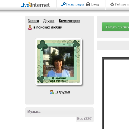
Регистрация
Вход
Рейтинги
Записи
Друзья
Комментарии
Создать дневник
в поисках любви
В друзья
Музыка
-
Все (326)