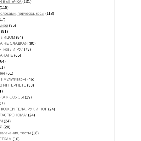
Я ВЫПЕЧКА
(131)
(118)
волосами, прически, косы
(118)
17)
мира
(95)
(91)
А ЛИЦОМ
(84)
А НЕ СЛАДКАЯ
(80)
ичков ЛИ.РУ."
(73)
КАНАПЕ
(65)
64)
61)
нее
(61)
 в Мультиварке
(46)
 В ИНТЕРНЕТЕ
(38)
1)
ВКА и СОУСЫ
(29)
27)
 КОЖЕЙ ТЕЛА, РУК И НОГ
(24)
 ГАСТРОНОМА"
(24)
ЁМ
(24)
ИЯ
(20)
звлечения, тесты
(18)
ЕТКАМ
(10)