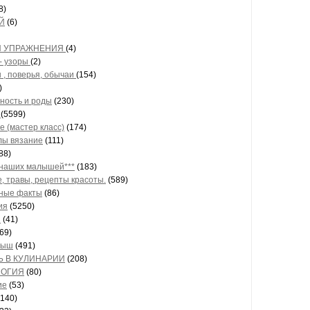
8)
Й
(6)
И УПРАЖНЕНИЯ
(4)
- узоры
(2)
 , поверья, обычаи
(154)
)
ность и роды
(230)
е
(5599)
е (мастер класс)
(174)
ы вязание
(111)
88)
 наших малышей***
(183)
, травы, рецепты красоты.
(589)
ные факты
(86)
ия
(5250)
ы
(41)
69)
лыш
(491)
 В КУЛИНАРИИ
(208)
ЛОГИЯ
(80)
ие
(53)
140)