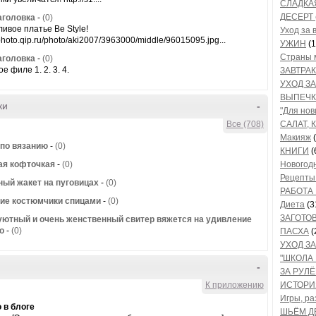
СЛАДКА
ДЕСЕРТ
аголовка
-
(0)
ливое платье Be Style!
Уход за 
/photo.qip.ru/photo/aki2007/3963000/middle/96015095.jpg...
УЖИН
(1
Страны 
аголовка
-
(0)
е филе 1. 2. 3. 4.
ЗАВТРАК
УХОД З
ВЫПЕЧК
ки
-
"Для нов
Все (708)
САЛАТ, 
Макияж
(
 по вязанию
-
(0)
КНИГИ
(
ая кофточкая
-
(0)
Новогод
Рецепты
ый жакет на пуговицах
-
(0)
РАБОТА
ие костюмчики спицами
-
(0)
Диета
(3
ЗАГОТО
уютный и очень женственный свитер вяжется на удивление
о
-
(0)
ПАСХА
(
УХОД ЗА
"ШКОЛА
-
ЗА РУЛ
К приложению
ИСТОР
Игры, ра
 в блоге
ШЬЁМ Д