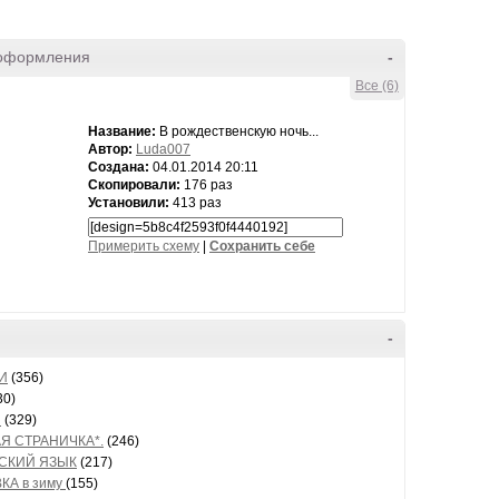
оформления
-
Все (6)
Название:
В рождественскую ночь...
Автор:
Luda007
Создана:
04.01.2014 20:11
Скопировали:
176 раз
Установили:
413 раз
Примерить схему
|
Cохранить себе
-
И
(356)
30)
н
(329)
Я СТРАНИЧКА*.
(246)
СКИЙ ЯЗЫК
(217)
КА в зиму
(155)