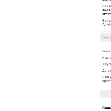
Без з
Кокет
http:/
Без з
Голубо
Ссыл
книга
Нежн
Ажурн
Детск
Этот 
прост
Радио