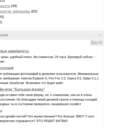
23)
расота
(49)
 притчи, афоризмы
(83)
26)
2)
ения
-
Все (4)
вые авиабилеты
цены, удобный поиск, без комиссии, 24 часа. Бронируй сейчас –
ом!
фотограф
ля публикации фотографий в дневнике пользователя. Минимальные
требования: Internet Explorer 6, Fire Fox 1.5, Opera 9.5, Safari 3.1.1
нным JavaScript. Возможно это будет рабо
йн-игра "Большая ферма"
дж оставил тебе свою ферму, но, к сожалению, она не в очень
остоянии. Но благодаря твоей деловой хватке и помощи соседей,
родных ты в состоянии превратить захиревшее хозяйст
ы
чше дизайн ногтей? Кто мужественнее? Кто больше ЭМО? У кого
евероятнее отрываются? ЭТО РЕШИТ БИТВА!!