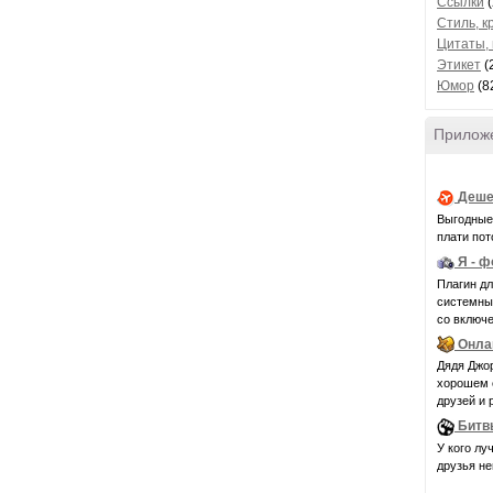
Ссылки
(
Стиль, к
Цитаты,
Этикет
(
Юмор
(8
Прилож
Деше
Выгодные 
плати пот
Я - 
Плагин д
системные 
со включе
Онла
Дядя Джор
хорошем с
друзей и 
Битв
У кого лу
друзья н