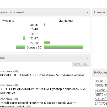
ория читателей
-
Схемы 
Мужчины
Женщины
до 15:
15-18:
18-21:
21-27:
27-35:
больше 35:
ник
-
Все (18540)
аголовка
-
(0)
Рубрики
ОВАННЫЕ БАКЛАЖАНЫ 1 кг баклажан 5-6 зубчиков чеснока
НАПИТК
аголовка
-
(0)
ОБЕД
(3
ВЕР С ОРИГИНАЛЬНЫМ РУКАВОМ Пуловер с оригинальным
Симоро
ом спицами ...
*ДЕТСКА
аголовка
-
(0)
АНГЛИЙ
товый жакет с косой. Фиолетовый жакет с косой. Жмите -
ЗАГОТОВ
ки увеличатся! http://s1....