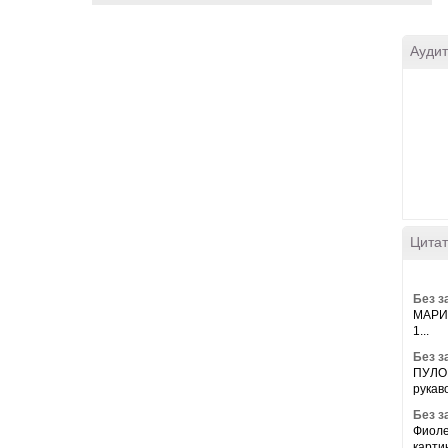
Аудит
Цитат
Без з
МАРИН
1...
Без з
ПУЛО
рукав
Без з
Фиоле
картин