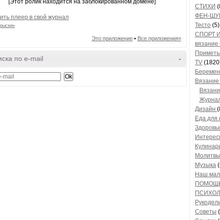
[Этот ролик находится на заблокированном домене]
СТИХИ
(
ФЕН-ШУ
ить плеер в свой журнал
Тесто
(5)
рыскин
СПОРТ 
Это приложение
•
Все приложения»
вязание 
Приметы
ска по e-mail
-
TV
(1820
Беремен
Вязани
Вязани
Журнал
Дизайн
(
Еда для
Здоровье
Интерес
Кулинар
Молитв
Музыка
(
Наш ма
ПОМОЩЬ
ПСИХО
Рукодел
Советы
(