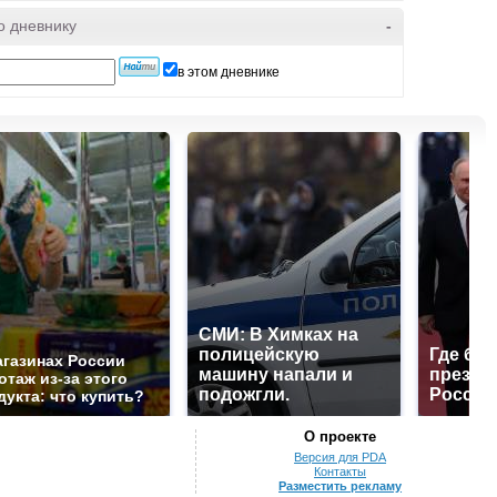
о дневнику
-
в этом дневнике
СМИ: В Химках на
полицейскую
Где буд
агазинах России
машину напали и
презид
отаж из-за этого
подожгли.
России
дукта: что купить?
О проекте
Версия для PDA
Контакты
Разместить рекламу