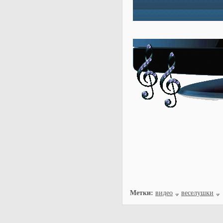
Метки:
видео
веселушки