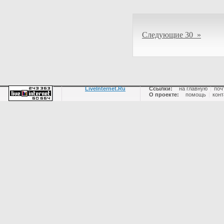
Следующие 30 »
LiveInternet.Ru
Ссылки:
на главную
|
поч
О проекте:
помощь
|
конт