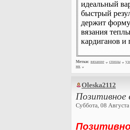
идеальный вар
быстрый резул
держит форму
вязания тепл
кардиганов и 
Метки:
вязание
спицы
уз
мк
Oleska2112
Позитивное в
Суббота, 08 Августа 
Позитивно