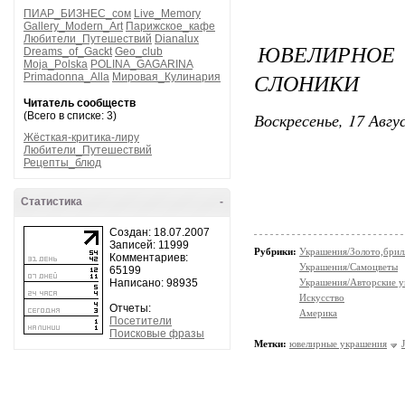
ПИАР_БИЗНЕС_сом
Live_Memory
Gallery_Modern_Art
Парижское_кафе
Любители_Путешествий
Dianalux
ЮВЕЛИРНОЕ 
Dreams_of_Gackt
Geo_club
Moja_Polska
POLINA_GAGARINA
СЛОНИКИ
Primadonna_Alla
Мировая_Кулинария
Читатель сообществ
Воскресенье, 17 Авгу
(Всего в списке: 3)
Жёсткая-критика-лиру
Любители_Путешествий
Рецепты_блюд
Статистика
-
Создан: 18.07.2007
Записей: 11999
Рубрики:
Украшения/Золото,брил
Комментариев:
Украшения/Самоцветы
65199
Написано: 98935
Украшения/Авторские 
Искусство
Отчеты:
Америка
Посетители
Поисковые фразы
Метки:
ювелирные украшения