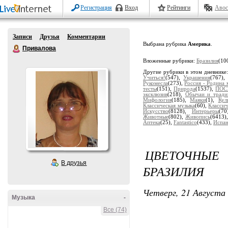
Регистрация
Вход
Рейтинги
Авос
Записи
Друзья
Комментарии
Выбрана рубрика
Америка
.
Привалова
Вложенные рубрики:
Бразилия
(10
Другие рубрики в этом дневнике
Учиться!
(547),
Украшения
(767)
Рукомесла
(273),
Россия - Родина 
тесты
(151),
Природа
(1537),
ПОС
эксклюзив
(218),
Обычаи и тради
Мифология
(185),
Маяки
(1),
Кул
Классическая музыка
(60),
Классич
Искусство
(8128),
Интерьеры
(7
Животные
(802),
Живопись
(6413)
Аптека
(25),
Fantastico
(433),
Испа
ЦВЕТОЧНЫЕ 
В друзья
БРАЗИЛИЯ
Четверг, 21 Августа 
Музыка
-
Все (74)