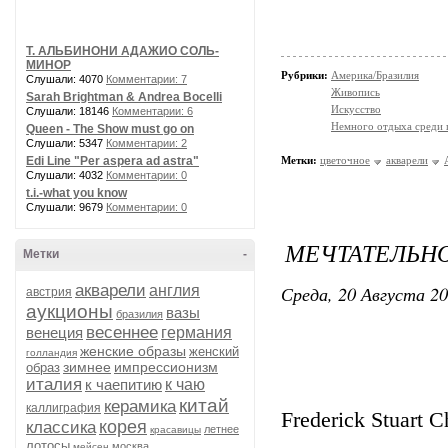
Т. АЛЬБИНОНИ АДАЖИО СОЛЬ-
МИНОР
Рубрики:
Америка/Бразилия
Слушали: 4070
Комментарии: 7
Живопись
Sarah Brightman & Andrea Bocelli
Искусство
Слушали: 18146
Комментарии: 6
Немного отдыха среди 
Queen - The Show must go on
Слушали: 5347
Комментарии: 2
Edi Line "Per aspera ad astra"
Метки:
цветочное
акварели
Слушали: 4032
Комментарии: 0
t.i.-what you know
Слушали: 9679
Комментарии: 0
МЕЧТАТЕЛЬНО
Метки
-
акварели
Среда, 20 Августа 20
англия
австрия
аукционы
вазы
бразилия
весеннее
венеция
германия
женские образы
женский
голландия
зимнее
импрессионизм
образ
италия
к чаепитию
к чаю
китай
керамика
каллиграфия
Frederick Stuart
корея
классика
летнее
красавицы
лотосы
москва
мейсен