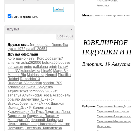
Фотоискусство
Америка
Метки:
романтичное
женские 
в этом дневнике
Друзья
-
Все (706)
ЮВЕЛИРНОЕ 
Друзья онлайн
mega-san
Domro4ka
ilya-m1972
natali120654
ПОДУШКИ И Н
Друзья оффлайн
Кого давно нет?
Кого добавить?
Вторник, 19 Августа 
amelkin
asha262006
belsika50
bogsve
bolivarsm
epire
gallaluna
grinir
IrchaV
IrinaNV
kotenokvitka
Lina60
MargoBik
Marino_Blu
Matrioshka
Neprofi
Pirattika
Rakhel
Rozochka13
Rudenka_Vidmochka
sandra1709
schadrolga
Sveta_Savyhska
Tatjanuschka
tomi9999
V-8-ivat
zahariya
Альпийская_Роза
Астронель
браило
Валентина_Шиенок
Всехдобрее
ГалинаМихХ
Диаскоп
Рубрики:
Украшения/Золото,брил
Ирина_Дзех
К-Валентина
Украшения/Самоцветы
Кузьминаири
Ла-Русь
Ледитата
Лена-
Бирюсинка
Людмила_Панаету
Украшения/Авторские 
Маргарита01
Николай_Кофырин
Украшения/Милые вещ
Никто_кроме_нас
Новостной_листок
Искусство
Перуанка
Светлана_Ковалевска