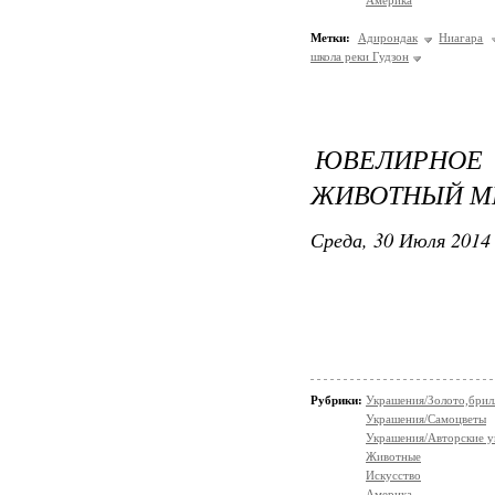
Америка
Метки:
Адирондак
Ниагара
школа реки Гудзон
ЮВЕЛИРНОЕ 
ЖИВОТНЫЙ М
Среда, 30 Июля 2014 
Рубрики:
Украшения/Золото,брил
Украшения/Самоцветы
Украшения/Авторские 
Животные
Искусство
Америка