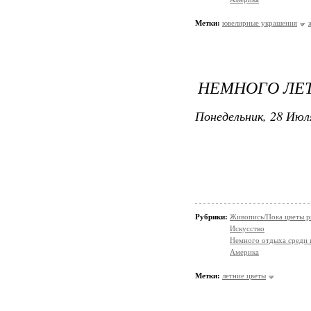
Метки:
ювелирные украшения
НЕМНОГО ЛЕТ
Понедельник, 28 Июля
Рубрики:
Живопись/Пока цветы р
Искусство
Немного отдыха среди 
Америка
Метки:
летние цветы