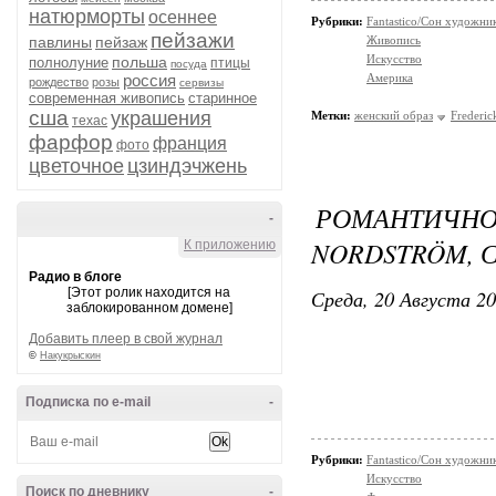
натюрморты
осеннее
Рубрики:
Fantastico/Сон художни
пейзажи
павлины
пейзаж
Живопись
Искусство
польша
полнолуние
птицы
посуда
россия
Америка
рождество
розы
сервизы
современная живопись
старинное
сша
украшения
Метки:
женский образ
Frederic
техас
фарфор
франция
фото
цветочное
цзиндэчжень
РОМАНТИЧ
-
NORDSTRÖM, 
К приложению
Радио в блоге
[Этот ролик находится на
Среда, 20 Августа 20
заблокированном домене]
Добавить плеер в свой журнал
©
Накукрыскин
Подписка по e-mail
-
Рубрики:
Fantastico/Сон художни
Искусство
Поиск по дневнику
-