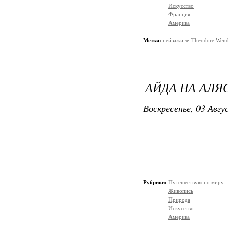
Искусство
Франция
Америка
Метки:
пейзажи
Theodore Wend
АЙДА НА АЛЯ
Воскресенье, 03 Авгу
Рубрики:
Путешествую по миру
Живопись
Природа
Искусство
Америка