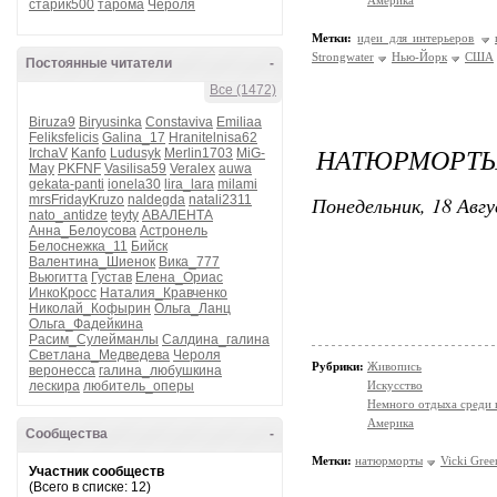
Америка
старик500
тарома
Чероля
Метки:
идеи для интерьеров
Strongwater
Нью-Йорк
США
Постоянные читатели
-
Все (1472)
Biruza9
Biryusinka
Constaviva
Emiliaa
Feliksfelicis
Galina_17
Hranitelnisa62
НАТЮРМОРТЫ 
IrchaV
Kanfo
Ludusyk
Merlin1703
MiG-
May
PKFNF
Vasilisa59
Veralex
auwa
gekata-panti
ionela30
lira_lara
milami
Понедельник, 18 Авгу
mrsFridayKruzo
naldegda
natali2311
nato_antidze
teyty
АВАЛЕНТА
Анна_Белоусова
Астронель
Белоснежка_11
Бийск
Валентина_Шиенок
Вика_777
Вьюгитта
Густав
Елена_Ориас
ИнкоКросс
Наталия_Кравченко
Николай_Кофырин
Ольга_Ланц
Ольга_Фадейкина
Расим_Сулейманлы
Салдина_галина
Светлана_Медведева
Чероля
Рубрики:
Живопись
веронесса
галина_любушкина
лескира
любитель_оперы
Искусство
Немного отдыха среди 
Америка
Сообщества
-
Метки:
натюрморты
Vicki Gree
Участник сообществ
(Всего в списке: 12)