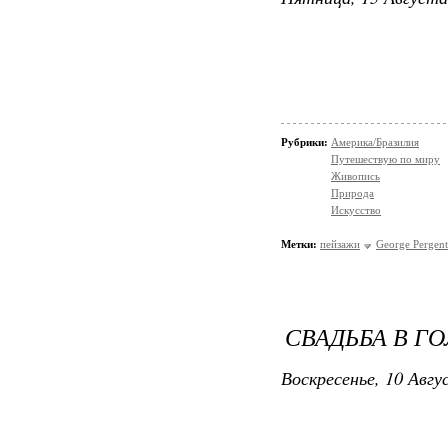
Рубрики:
Америка/Бразилия
Путешествую по миру
Живопись
Природа
Искусство
Метки:
пейзажи
George Pergent
СВАДЬБА В Г
Воскресенье, 10 Авгу