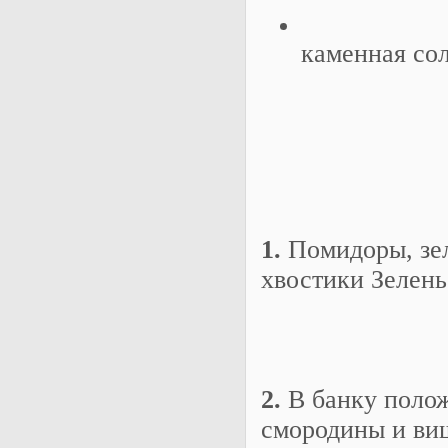
каменная солъ
1.
Помидоры, зел
хвостики Зелень
2.
В банку полож
смородины и ви