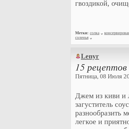
гвоздикой, очи
Метки:
солка
консервирова
соленья
Lenyr
15 рецептов
Пятница, 08 Июля 202
Джем из киви и 
загуститель соу
разнообразить м
легкое и приятн