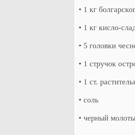
• 1 кг болгарско
• 1 кг кисло-сла
• 5 головки чесн
• 1 стручок остр
• 1 ст. растител
• соль
• черный молот