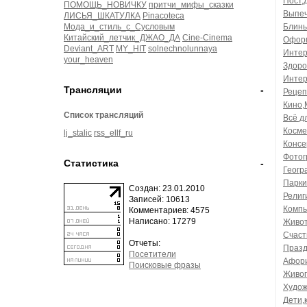
Пост,
ПОМОЩЬ_НОВИЧКУ
притчи_мифы_сказки
Выпеч
ЛИСЬЯ_ШКАТУЛКА
Pinacoteca
Мода_и_стиль_с_Сусловым
Блины
Китайский_летчик_ДЖАО_ДА
Cine-Cinema
Оформ
Deviant_ART
MY_HIT
solnechnolunnaya
Интер
your_heaven
Здоро
Интер
Трансляции
-
Рецеп
Кино,
Список трансляций
Всё д
Косме
lj_stalic
rss_ellf_ru
Консе
Фотог
Статистика
-
Геогр
Парки
Создан: 23.01.2010
Религ
Записей: 10613
Компь
Комментариев: 4575
Написано: 17279
Живот
Счаст
Отчеты:
Празд
Посетители
Афори
Поисковые фразы
Живоп
Худож
Дети,