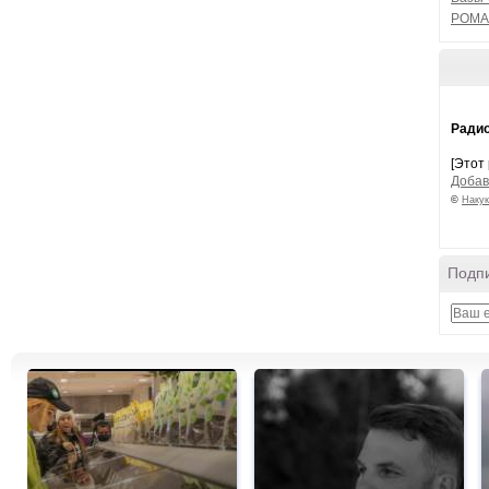
РОМА
Радио
[Этот
Добав
©
Накук
Подпи