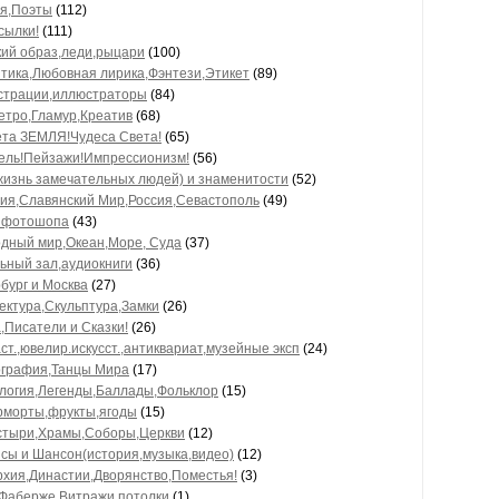
я,Поэты
(112)
сылки!
(111)
ий образ,леди,рыцари
(100)
тика,Любовная лирика,Фэнтези,Этикет
(89)
трации,иллюстраторы
(84)
Ретро,Гламур,Креатив
(68)
та ЗЕМЛЯ!Чудеса Света!
(65)
ель!Пейзажи!Импрессионизм!
(56)
изнь замечательных людей) и знаменитости
(52)
ия,Славянский Мир,Россия,Севастополь
(49)
 фотошопа
(43)
дный мир,Океан,Море, Суда
(37)
ьный зал,аудиокниги
(36)
бург и Москва
(27)
ектура,Скульптура,Замки
(26)
,Писатели и Сказки!
(26)
ст.,ювелир.искусст.,антиквариат,музейные эксп
(24)
графия,Танцы Мира
(17)
огия,Легенды,Баллады,Фольклор
(15)
морты,фрукты,ягоды
(15)
тыри,Храмы,Соборы,Церкви
(12)
сы и Шансон(история,музыка,видео)
(12)
хия,Династии,Дворянство,Поместья!
(3)
Фаберже,Витражи,потолки
(1)