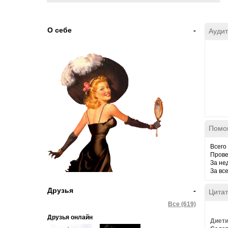
О себе
-
Аудит
Помо
Всего
Прове
За не
За вс
Друзья
-
Цитат
Все (619)
Друзья онлайн
Диети