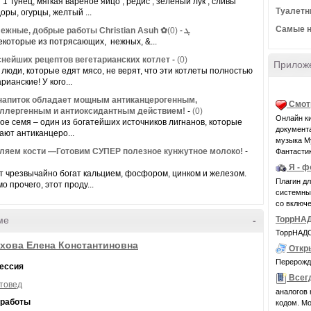
 1 Тунец, мягкая вареное яйцо , редис , зеленый лук , сливы
Туалетн
оры, огурцы, желтый ...
Самые 
(0)
-
ஐஐஐ Нежные, добрые работы Christian Asuh ✿ܓ
екоторые из потрясающих, нежных, &...
снейших рецептов вегетарианских котлет
-
(0)
Прилож
 люди, которые едят мясо, не верят, что эти котлеты полностью
рианские! У кого...
напиток обладает мощным антиканцерогенным,
Смот
ллергенным и антиоксидантным действием!
-
(0)
Онлайн ки
ое семя – один из богатейших источников лигнанов, которые
документ
ают антиканцеро...
музыка М
ляем кости —Готовим СУПЕР полезное кунжутное молоко!
-
Фантасти
Я - 
т чрезвычайно богат кальцием, фосфором, цинком и железом.
Плагин д
о прочего, этот проду...
системные 
со включе
ТоррНАД
ме
-
ТоррНАДО 
хова Елена Константиновна
Откр
Перерожде
ессия
Всег
товед
аналогов 
 работы
кодом. Мо