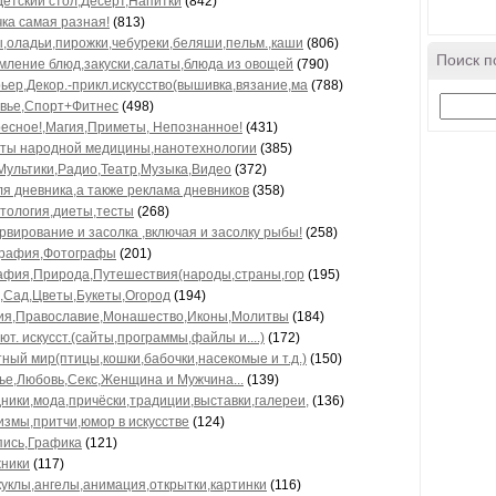
Детский стол,Десерт,Напитки
(842)
ка самая разная!
(813)
,оладьи,пирожки,чебуреки,беляши,пельм.,каши
(806)
Поиск п
ление блюд,закуски,салаты,блюда из овощей
(790)
ьер,Декор.-прикл.искусство(вышивка,вязание,ма
(788)
вье,Спорт+Фитнес
(498)
есное!,Магия,Приметы, Непознанное!
(431)
ты народной медицины,нанотехнологии
(385)
Мультики,Радио,Театр,Музыка,Видео
(372)
ля дневника,а также реклама дневников
(358)
тология,диеты,тесты
(268)
рвирование и засолка ,включая и засолку рыбы!
(258)
рафия,Фотографы
(201)
афия,Природа,Путешествия(народы,страны,гор
(195)
,Сад,Цветы,Букеты,Огород
(194)
ия,Православие,Монашество,Иконы,Молитвы
(184)
ют. искусст.(сайты,программы,файлы и....)
(172)
ный мир(птицы,кошки,бабочки,насекомые и т.д.)
(150)
ье,Любовь,Секс,Женщина и Мужчина...
(139)
ники,мода,причёски,традиции,выставки,галереи,
(136)
змы,притчи,юмор в искусстве
(124)
ись,Графика
(121)
ники
(117)
куклы,ангелы,анимация,открытки,картинки
(116)