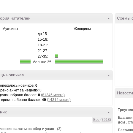
ория читателей
-
Схемы 
Мужчины
Женщины
до 15:
15-18:
18-21:
21-27:
27-35:
больше 35:
щь новичкам
-
 опекалось новичков:
0
рено анкет за неделю:
0
Новости
делю набрано баллов:
0
(81345 место)
е время набрано баллов:
49
(14314 место)
Треугол
ник
-
Еда для
Все (7918)
дом . С
ческие салаты на обед и ужин
-
(3)
Песочно