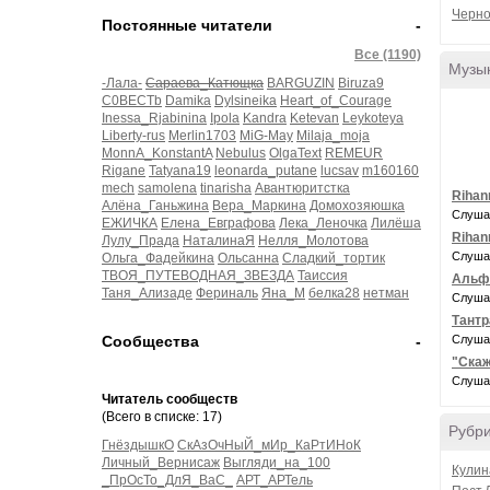
Черно
Постоянные читатели
-
Все (1190)
Музы
-Лала-
Сараева_Катющка
BARGUZIN
Biruza9
C0BECTb
Damika
Dylsineika
Heart_of_Courage
Inessa_Rjabinina
Ipola
Kandra
Ketevan
Leykoteya
Liberty-rus
Merlin1703
MiG-May
Milaja_moja
MonnA_KonstantA
Nebulus
OlgaText
REMEUR
Rigane
Tatyana19
leonarda_putane
lucsav
m160160
mech
samolena
tinarisha
Авантюритстка
Rihann
Алёна_Ганьжина
Вера_Маркина
Домохозяюшка
Слуша
ЕЖИЧКА
Елена_Евграфова
Лека_Леночка
Лилёша
Rihann
Лулу_Прада
НаталинаЯ
Нелля_Молотова
Слуша
Ольга_Фадейкина
Ольсанна
Сладкий_тортик
ТВОЯ_ПУТЕВОДНАЯ_ЗВЕЗДА
Таиссия
Альфр
Таня_Ализаде
Фериналь
Яна_М
белка28
нетман
Слуша
Тантр
Сообщества
-
Слуша
"Скаж
Слуша
Читатель сообществ
(Всего в списке: 17)
Рубр
ГнёздышкО
СкАзОчНыЙ_мИр_КаРтИНоК
Личный_Вернисаж
Выгляди_на_100
Кулин
_ПрОсТо_ДлЯ_ВаС_
АРТ_АРТель