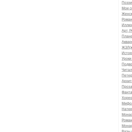
Поэзи
Мои с
Женск
Роман
Иллюс
Арт, 
Плане
Аквар
ЖЗЛ(ж
Истор
Уроки
Подво
Читал
Петер
Архит
Проза
Фанта
Хорео
Мифол
Натюр
Монас
Роман
Монар
Вазы 