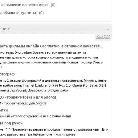
ые вывески со всего мира
-
(0)
необычные туалеты
-
(0)
ения
-
Все (11)
реть фильмы онлайн бесплатно, в отличном качестве...
нотеатр: биография Боевик вестерн военный детектив
альный драма история комедия криминал мелодрама мистика
ультфильм мюзикл приключения семейный спорт триллер Ужасы
ка
фотограф
ля публикации фотографий в дневнике пользователя. Минимальные
требования: Internet Explorer 6, Fire Fox 1.5, Opera 9.5, Safari 3.1.1
нным JavaScript. Возможно это будет рабо
О - торрент-трекер для блогов
- торрент-трекер для блогов
ытки
нный каталог открыток на все случаи жизни
да под рукой
нет ^_^ Позволяет вставить в профиль панель с произвольным Html-
жно разместить там банеры, счетчики и прочее