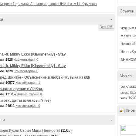
морский филиал Ленинградского НИИ им. А.Н. Крылова
Ссылки
ка
-
Все (25)
ЧУДО-М
Магия н
Нежный 
Не выбр
a -ft. Mikky Ekko [Klassnenkiy] - Stay
ли: 1828
Комментарии: 0
ЗНАКОМ
a -ft. Mikky Ekko [Klassnenkiy] - Stay
ли: 1828
Комментарии: 0
Метки
ед Шнитке - Объяснение в любви (музыка из к/ф
ли: 10577
Комментарии: 1
баклаж
а-растворение в Любви.
пе
перец
ли: 131257
Комментарии: 0
тор
сало
и откуда ты взялась..."(live)
ли: 24612
Комментарии: 0
Кнопк
ики
-
ария,Кухни Стран Мира,Пряности!
(1165)