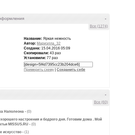
оформления
-
Все (1274)
Название:
Яркая нежность
Автор:
Мариэлла_32
Создана:
15.04.2016 05:09
Скопировали:
43 раз
Установили:
77 раз
Примерить схему
|
Cохранить себе
-
Все (60)
ка Наполеона
-
(0)
 хорошего настроения и бодрого дня. Готовим дома . Мой
татьи MISSUS.RU
-
(0)
е искусство
-
(1)