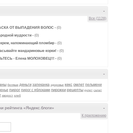
-
Все (1128)
АСКА ОТ ВЫПАДЕНИЯ ВОЛОС
-
(0)
ародной мудрости
-
(0)
крем, напоминающий пломбир
-
(0)
асывайте мандариновые корки!
-
(0)
ЬТЕСЬ - Елена МОЛОХОВЕЦ!!!
-
(0)
-
аны
деньги
кекс
омлет
запеканка
пельмени
беляши
здоровье
пирог
рецепты
пирожки
ченье
пирог с яблоками
рулет
салат
т
хворост
хлеб
и рейтинга «Яндекс.блоги»
-
К приложению