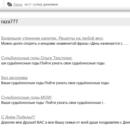
Авось
из (+ сутки) дневников
raza777
Бодрящие утренние напитки. Рецепты на любой вкус
Можно долго спорить о концовке знаменитой фразы «День начинается с…...
Судьбоносные годы Ольги Тексторис
ши судьбоносные годы:Пойти узнать свои судьбоносные годы:
Без заголовка
Ваши судьбоносные годы:Пойти узнать свои судьбоносные годы:
Судьбоносные годы-МОИ!
Ваши судьбоносные годы: Пойти узнать свои судьбоносные г...
С Днём Победы!!!
Дорогие мои Друзья!! ВАС и всю Вашу семью от всей души поздравляю с Днем 