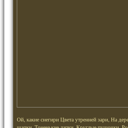
Ой, какие снегири Цвета утренней зари, На дер
шапки, Тоненькие лапки, Круглые пушочки, Ро