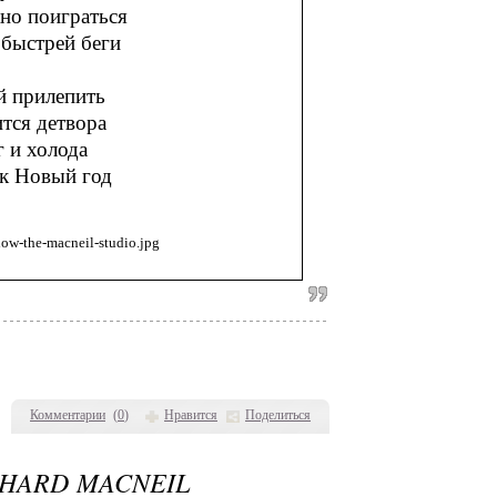
но поиграться
 быстрей беги
й прилепить
ится детвора
 и холода
ик Новый год
Комментарии
(
0
)
Нравится
Поделиться
CHARD MACNEIL