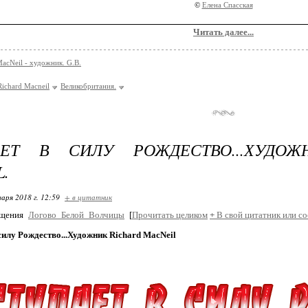
©
Елена Спасская
Читать далее...
MacNeil - художник. G.B.
ichard Macneil
Великобритания.
АЕТ В СИЛУ РОЖДЕСТВО...ХУДОЖ
.
варя 2018 г. 12:59
+ в цитатник
бщения
Логово_Белой_Волчицы
[
Прочитать целиком
+
В свой цитатник или с
силу Рождество...Художник Richard MacNeil