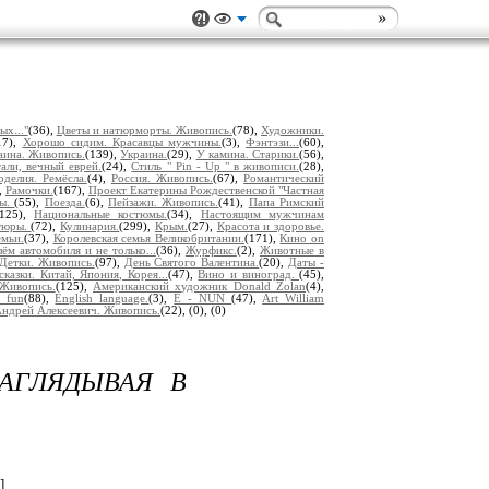
ых..."
(36),
Цветы и натюрморты. Живопись.
(78),
Художники.
17),
Хорошо сидим. Красавцы мужчины.
(3),
Фэнтэзи...
(60),
аина. Живопись.
(139),
Украина.
(29),
У камина. Старики.
(56),
али, вечный еврей.
(24),
Стиль " Pin - Up " в живописи.
(28),
оделия. Ремёсла.
(4),
Россия. Живопись.
(67),
Романтический
,
Рамочки.
(167),
Проект Екатерины Рождественской "Частная
ты.
(55),
Поезда.
(6),
Пейзажи. Живопись.
(41),
Папа Римский
(125),
Национальные костюмы.
(34),
Настоящим мужчинам
тюры.
(72),
Кулинария.
(299),
Крым.
(27),
Красота и здоровье.
емьи.
(37),
Королевская семья Великобритании.
(171),
Кино on
лём автомобиля и не только...
(36),
Журфикс.
(2),
Животные в
Детки. Живопись.
(97),
День Святого Валентина.
(20),
Даты -
казки. Китай, Япония, Корея...
(47),
Вино и виноград.
(45),
Живопись.
(125),
Американский художник Donald Zolan
(4),
r fun
(88),
English language.
(3),
E - NUN
(47),
Art William
дрей Алексеевич. Живопись.
(22),
(0),
(0)
АГЛЯДЫВАЯ В
]