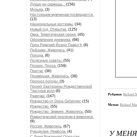
Лучше не скажешь...
(156)
Музыка.
(3)
Настоящим мужчинам посвящается.
(13)
Национальные костюмы.
(34)
Новый год. Открытки.
(125)
Окна. Тематическая серия.
(45)
Оформление дневника.
(98)
Папа Римский Йоанн Павел ll.
(8)
Пейзажи. Живопись.
(41)
Поезда.
(6)
Полезные советы.
(55)
Поэзия. Проза.
(159)
Притчи.
(36)
Провинция. Живопись.
(38)
Прогноз погоды.
(3)
Проект Екатерины Рождественской
"Частная колл
(6)
Рубрики:
Richard 
Рамочки.
(167)
Рождество от Dona Gelsinger.
(15)
Метки:
Richard Ma
Рождество.
(55)
Рождество. Зимнее. Живопись.
(50)
Романтический реализм в живописи.
(9)
Россия. Живопись.
(67)
У МЕНЯ
Рукоделия. Ремёсла.
(4)
С Днем Рождения! Открытки,