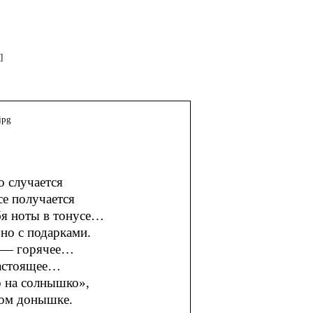
]
о случается
се получается
ебя ноты в тонусе…
 но с подарками.
е — горячее…
настоящее…
о на солнышко»,
мом донышке.