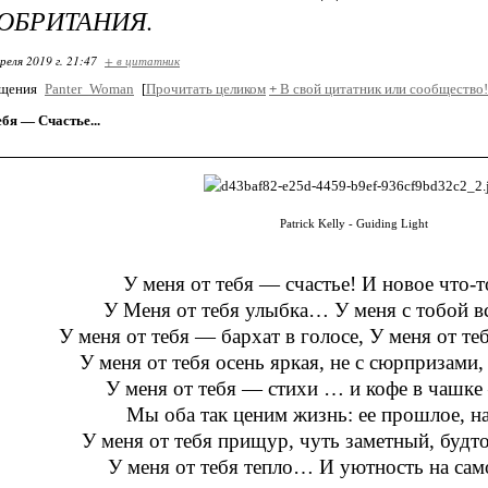
КОБРИТАНИЯ.
реля 2019 г. 21:47
+ в цитатник
бщения
Panter_Woman
[
Прочитать целиком
+
В свой цитатник или сообщество!
ебя — Cчастье...
Patrick Kelly - Guiding Light
У меня от тебя — счастье! И новое что-т
У Меня от тебя улыбка… У меня с тобой в
У меня от тебя — бархат в голосе, У меня от т
У меня от тебя осень яркая, не с сюрпризами,
У меня от тебя — стихи … и кофе в чашк
Мы оба так ценим жизнь: ее прошлое, 
У меня от тебя прищур, чуть заметный, будт
У меня от тебя тепло… И уютность на са