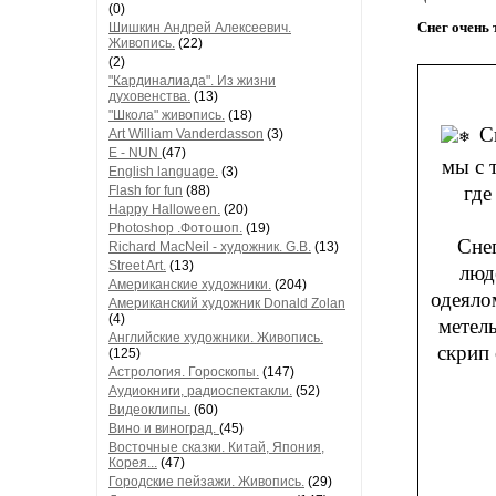
(0)
Снег очень 
Шишкин Андрей Алексеевич.
Живопись.
(22)
(2)
"Кардиналиада". Из жизни
духовенства.
(13)
"Школа" живопись.
(18)
С
Art William Vanderdasson
(3)
E - NUN
(47)
мы с 
English language.
(3)
где
Flash for fun
(88)
Happy Halloween.
(20)
Photoshop .Фотошоп.
(19)
Снег
Richard MacNeil - художник. G.B.
(13)
Street Art.
(13)
люд
Американские художники.
(204)
одеялом
Американский художник Donald Zolan
(4)
метель
Английские художники. Живопись.
скрип 
(125)
Астрология. Гороскопы.
(147)
Аудиокниги, радиоспектакли.
(52)
Видеоклипы.
(60)
Вино и виноград.
(45)
Восточные сказки. Китай, Япония,
Корея...
(47)
Городские пейзажи. Живопись.
(29)