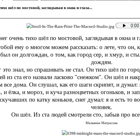
тихо шёл по мостовой, заглядывая в окна и глаза...
нег очень тихо шёл по мостовой, заглядывая в окна и гл
тобой ему о многом можем рассказать: о лете, что он, к
 был он долгождан, о том, как город сер, и хмур, и с
дождям.
 это знал, но спрашивать не стал. Он тихо шёл по гор
ей из ста его назвали ласково "снежком". Он шёл и на
 все дома. Он слушал, как его шаги скрипят, и думал: 
, и ёлка, и мороз, и куча разноцветных огоньков, и за
скучавших по катку коньков, снег думал: я и есть то 
человек.
Он шёл. Из ста людей смотрели сто, забыв про все 
Мальвина Матрасова