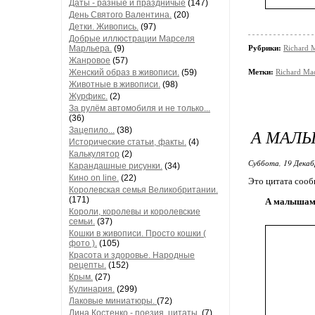
Даты - разные и праздничые
(147)
День Святого Валентина.
(20)
Детки. Живопись.
(97)
Добрые иллюстрации Марселя
Марльера.
(9)
Рубрики:
Richard 
Жанровое
(57)
Женский образ в живописи.
(59)
Метки:
Richard Ma
Животные в живописи.
(98)
Журфикс.
(2)
За рулём автомобиля и не только...
(36)
Зацепило...
(38)
А МАЛЫ
Исторические статьи, факты.
(4)
Калькулятор
(2)
Суббота, 19 Декаб
Карандашные рисунки.
(34)
Кино on line.
(22)
Это цитата соо
Королевская семья Великобритании.
(171)
А малышам з
Короли, королевы и королевские
семьи.
(37)
Кошки в живописи. Просто кошки (
фото ).
(105)
Красота и здоровье. Народные
рецепты.
(152)
Крым.
(27)
Кулинария.
(299)
Лаковые миниатюры.
(72)
Лина Костенко - поезия, цитаты.
(7)