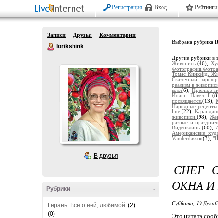
Регистрация
Вход
Рейтинги
Записи
Друзья
Комментарии
Выбрана рубрика
R
lorikshink
Другие рубрики в 
Живопись.
(46),
Ху
Фотографии.Фотоа
Томас Кинкейд. Жи
Сказочный фарфор
реализм в живописи
колл
(6),
Прогноз п
Йоанн Павел ll.
(8
посвящается.
(13),
Народные рецепты
line.
(22),
Карандаш
живописи.
(98),
Жен
разные и празднич
Видеоклипы.
(60),
Американские худ
Vanderdasson
(3),
"Ш
В друзья
СНЕГ 
ОКНА И 
Рубрики
-
Суббота, 19 Декаб
Герань. Всё о ней, любимой.
(2)
(0)
Это цитата соо