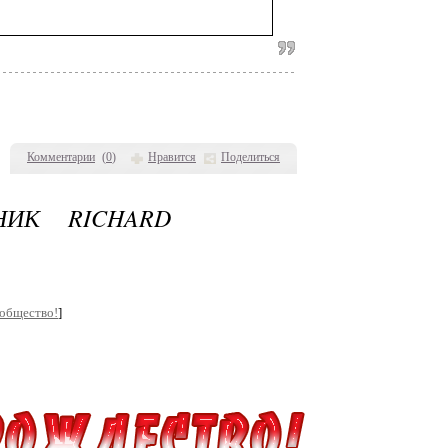
Комментарии
(
0
)
Нравится
Поделиться
НИК RICHARD
ообщество!
]