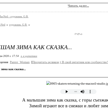
Читать далее...
MacNeil - художник. G.B.
cNeil
художник. G.B.
ШАМ ЗИМА КАК СКАЗКА...
ря 2020 г. 17:54
+ в цитатник
бщения
Panter_Woman
[
Прочитать целиком
+
В свой цитатник или сообщество!
има как сказка...
А малышам зима как сказка, с горы съезжаю
Зимой играют все в снежки и любят зи