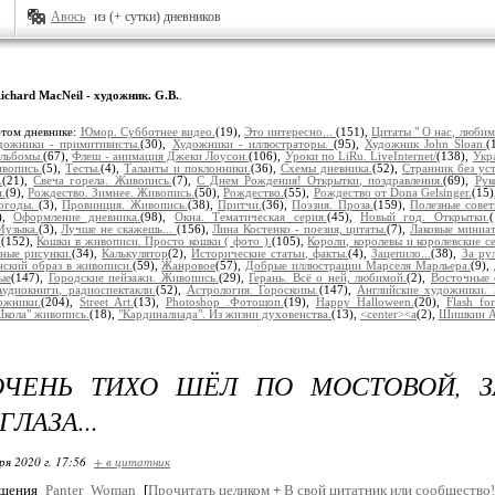
Авось
из (+ сутки) дневников
ichard MacNeil - художник. G.B.
.
этом дневнике:
Юмор. Субботнее видео.
(19),
Это интересно...
(151),
Цитаты " О нас, любим
дожники - примитивисты.
(30),
Художники - иллюстраторы.
(95),
Художник John Sloan.
(
льбомы.
(67),
Флеш - анимация Джеки Лоусон.
(106),
Уроки по LiRu. LiveInternet/
(138),
Укр
вопись.
(5),
Тесты.
(4),
Таланты и поклонники.
(36),
Схемы дневника.
(52),
Странник без уст
.
(21),
Свеча горела. Живопись.
(7),
С Днем Рождения! Открытки, поздравления.
(69),
Рук
.
(9),
Рождество. Зимнее. Живопись.
(50),
Рождество.
(55),
Рождество от Dona Gelsinger.
(15)
огоды.
(3),
Провинция. Живопись.
(38),
Притчи.
(36),
Поэзия. Проза.
(159),
Полезные сове
),
Оформление дневника.
(98),
Окна. Тематическая серия.
(45),
Новый год. Открытки.
Музыка.
(3),
Лучше не скажешь...
(156),
Лина Костенко - поезия, цитаты.
(7),
Лаковые миниа
.
(152),
Кошки в живописи. Просто кошки ( фото ).
(105),
Короли, королевы и королевские с
ные рисунки.
(34),
Калькулятор
(2),
Исторические статьи, факты.
(4),
Зацепило...
(38),
За ру
ский образ в живописи.
(59),
Жанровое
(57),
Добрые иллюстрации Марселя Марльера.
(9),
ые
(147),
Городские пейзажи. Живопись.
(29),
Герань. Всё о ней, любимой.
(2),
Восточные с
Аудиокниги, радиоспектакли.
(52),
Астрология. Гороскопы.
(147),
Английские художники. 
ожники.
(204),
Street Art.
(13),
Photoshop .Фотошоп.
(19),
Happy Halloween.
(20),
Flash fo
кола" живопись.
(18),
"Кардиналиада". Из жизни духовенства.
(13),
<center><a
(2),
Шишкин Ан
ОЧЕНЬ ТИХО ШЁЛ ПО МОСТОВОЙ, З
ГЛАЗА...
ря 2020 г. 17:56
+ в цитатник
бщения
Panter_Woman
[
Прочитать целиком
+
В свой цитатник или сообщество!