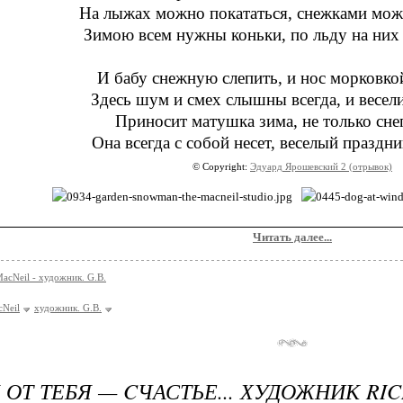
На лыжах можно покататься, снежками мож
Зимою всем нужны коньки, по льду на них
И бабу снежную слепить, и нос морковко
Здесь шум и смех слышны всегда, и весел
Приносит матушка зима, не только снег
Она всегда с собой несет, веселый праздн
© Copyright:
Эдуард Ярошевский 2 (отрывок)
Читать далее...
MacNeil - художник. G.B.
cNeil
художник. G.B.
 ОТ ТЕБЯ — CЧАСТЬЕ... ХУДОЖНИК RI