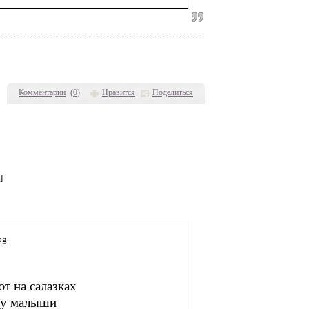
Комментарии
(
0
)
Нравится
Поделиться
]
т на салазках
му малыши