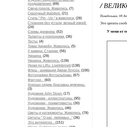
/ ВЕЛИ
поздравления.
(69)
Свеча горела. Живопись.
(7)
Сказочный фарфор.
(21)
Понедельник, 08 Ап
Стиль " Pin - Up " в живописи.
(28)
Странник без устали, вечный еврей.
Это цитата соо
(24)
У меня от т
Схемы дневника.
(52)
Таланты и поклонники.
(36)
Тесты.
(4)
Томас Кинкейд. Живопись.
(5)
У камина. Старики.
(56)
Украина.
(29)
Украина. Живопись.
(139)
Уроки по LiRu. LiveInternet/
(138)
Флеш - анимация Джеки Лоусон.
(106)
Фотографии.Фотоальбомы.
(67)
Фэнтэзи...
(60)
Хорошо сидим. Красавцы мужчины.
(3)
Художник John Sloan.
(17)
Художники - иллюстраторы.
(95)
Художники - примитивисты.
(30)
Художники. Живопись.
(46)
Цветы и натюрморты. Живопись.
(78)
Цитаты " О нас, любимых..."
(36)
Это интересно...
(151)