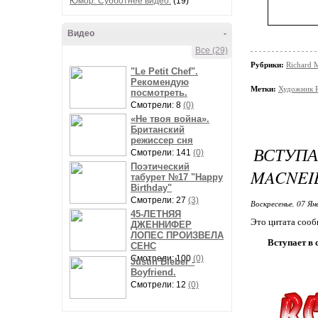
Юмор. Субботнее видео.
(19)
Видео
-
Все (29)
Рубрики:
Richard 
"Le Petit Chef".
Рекомендую
Метки:
Художник R
посмотреть.
Смотрели: 8
(0)
«Не твоя война».
Британский
режиссер сня
ВСТУП
Смотрели: 141
(0)
Поэтический
MACNEIL
табурет №17 "Happy
Birthday"
Смотрели: 27
(3)
Воскресенье, 07 Ян
45-ЛЕТНЯЯ
Это цитата соо
ДЖЕННИФЕР
ЛОПЕС ПРОИЗВЕЛА
Вступает в 
СЕНС
Смотрели: 100
(0)
Justin Bieber -
Boyfriend.
Смотрели: 12
(0)