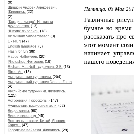
(0)
Пятница, 08 Мая 201
Шишкин Андрей Алексеевич.
Живопись.
(22)
(2)
Различные рисун
"Кардиналиада". Из жизни
духовенства.
(13)
бумаге во время
"Школа" живопись.
(18)
рассказать про с
Art William Vanderdasson
(3)
E - NUN
(47)
этот момент созн
English language.
(3)
Flash for fun
(88)
начинает управ
Happy Halloween.
(20)
нашего поведени
Photoshop .Фотошоп.
(19)
Richard MacNeil - художник. G.B.
(13)
Street Art.
(13)
Американские художники.
(204)
Американский художник Donald Zolan
(4)
Английские художники. Живопись.
(125)
Астрология. Гороскопы.
(147)
Аудиокниги, радиоспектакли.
(52)
Видеоклипы.
(60)
Вино и виноград.
(45)
Восточные сказки. Китай, Япония,
Корея...
(47)
Городские пейзажи. Живопись.
(29)