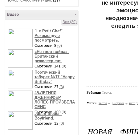
Юмор. Субботнее видео.
(19)
не интересу
эмоцио
Видео
-
неоднозна
Все (29)
следить 
"Le Petit Chef".
Рекомендую
посмотреть.
Смотрели: 8
(0)
«Не твоя война».
Британский
режиссер сня
Смотрели: 141
(0)
Поэтический
табурет №17 "Happy
Birthday"
Смотрели: 27
(3)
45-ЛЕТНЯЯ
Рубрики:
Тесты.
ДЖЕННИФЕР
ЛОПЕС ПРОИЗВЕЛА
Метки:
тесты
рисунки
котор
СЕНС
Смотрели: 100
(0)
Justin Bieber -
Boyfriend.
Смотрели: 12
(0)
НОВАЯ ФИШ