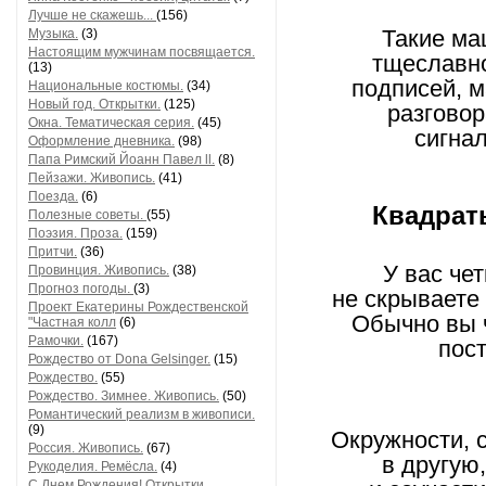
Лучше не скажешь...
(156)
Такие ма
Музыка.
(3)
Настоящим мужчинам посвящается.
тщеславно
(13)
подписей, 
Национальные костюмы.
(34)
Новый год. Открытки.
(125)
разговор
Окна. Тематическая серия.
(45)
сигна
Оформление дневника.
(98)
Папа Римский Йоанн Павел ll.
(8)
Пейзажи. Живопись.
(41)
Поезда.
(6)
Квадрат
Полезные советы.
(55)
Поэзия. Проза.
(159)
Притчи.
(36)
У вас че
Провинция. Живопись.
(38)
Прогноз погоды.
(3)
не скрываете 
Проект Екатерины Рождественской
Обычно вы 
"Частная колл
(6)
Рамочки.
(167)
пос
Рождество от Dona Gelsinger.
(15)
Рождество.
(55)
Рождество. Зимнее. Живопись.
(50)
Романтический реализм в живописи.
(9)
Окружности, 
Россия. Живопись.
(67)
в другую
Рукоделия. Ремёсла.
(4)
С Днем Рождения! Открытки,