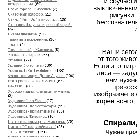
и соучаст
поздравления.
(69)
выключенным 
Свеча горела. Живопись.
(7)
рисунки.
Сказочный фарфор.
(21)
Стиль " Pin - Up " в живописи.
(28)
бессознатель
Странник без устали, вечный еврей.
(24)
Схемы дневника.
(52)
Таланты и поклонники.
(36)
Тесты.
(4)
Томас Кинкейд. Живопись.
(5)
Ваши сего
У камина. Старики.
(56)
от того жив
Украина.
(29)
Если это тигр
Украина. Живопись.
(139)
Уроки по LiRu. LiveInternet/
(138)
лиса — задум
Флеш - анимация Джеки Лоусон.
(106)
вам нужна
Фотографии.Фотоальбомы.
(67)
превосх
Фэнтэзи...
(60)
Хорошо сидим. Красавцы мужчины.
изображаете о
(3)
скорее всего,
Художник John Sloan.
(17)
Художники - иллюстраторы.
(95)
Художники - примитивисты.
(30)
Художники. Живопись.
(46)
Спирали
Цветы и натюрморты. Живопись.
(78)
Цитаты " О нас, любимых..."
(36)
Чужие про
Это интересно...
(151)