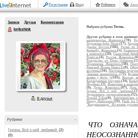
Регистрация
Вход
Рейтинги
Авос
Записи
Друзья
Комментарии
Выбрана рубрика
Тесты.
.
lorikshink
Другие рубрики в этом дневнике
натюрморты. Живопись.
(78),
Ху
Художник John Sloan.
(17),
Хорош
Джеки Лоусон.
(106),
Уроки по Li
Кинкейд. Живопись.
(5),
Таланты 
в живописи.
(28),
Сказочный фарф
Ремёсла.
(4),
Россия. Живопись.
(
Рождество от Dona Gelsinger.
(1
Провинция. Живопись.
(38),
Прит
Римский Йоанн Павел ll.
(8),
Офор
костюмы.
(34),
Настоящим мужчин
Лаковые миниатюры.
(72),
Кулина
кошки ( фото ).
(105),
Короли, к
Карандашные рисунки.
(34),
Кальк
Журфикс.
(2),
Животные в живопи
(9),
Детки. Живопись.
(97),
День 
Герань. Всё о ней, любимой.
(2
Аудиокниги, радиоспектакли.
(52)
Donald Zolan
(4),
Американские х
В друзья
Happy Halloween.
(20),
Flash for 
"Кардиналиада". Из жизни духовен
Рубрики
-
ЧТО ОЗНАЧ
Герань. Всё о ней, любимой.
(2)
НЕОСОЗНАННО
(0)