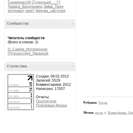
Снежинка109
СударушкА_-_77
Тамара_Васильевна
Эмма_Ланн
интервал
таня7
феечка_цветочек
Сообщества
-
Читатель сообществ
(Всего в списке: 2)
О_Самом_Интересном
Путешествуя_Украиной
Статистика
-
Создан: 09.02.2012
Записей: 5529
Комментариев: 2012
Написано: 17057
Отчеты:
Посетители
Рубрики:
Тесты.
Поисковые фразы
Метки:
тесты
Новая фишка_Опр