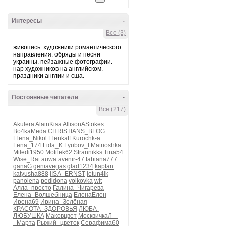
Интересы
-
Все (3)
живопись. художники романтического
направления. обряды и песни
украины. пейзажные фотографии.
нар художников на английском.
праздники англии и сша.
Постоянные читатели
-
Все (217)
Akulera
AlainKisa
AllisonAStokes
Bo4kaMeda
CHRISTIANS_BLOG
Elena_Nikol
Elenkaff
Kurochk-a
Lena_174
Lida_K
Lyubov_I
Matrioshka
Miledi1950
Motilek62
Strannikks
Tina54
Wise_Rat
auwa
avenir-47
fabiana777
ganaG
geniavegas
glad1234
kaptan
katyusha888
lISA_ERNST
letun4ik
panolena
pedidona
volkovka
wit
Алла_просто
Галина_Чигарева
Елена_Волшебница
ЕленаЕлен
Ирена69
Ирина_Зелёная
КРАСОТА_ЗДОРОВЬЯ
ЛЮБА-
ЛЮБУШКА
Маковцвет
МосквичкаЛ_-
_Марта
Рыжий_цветок
Серафима60