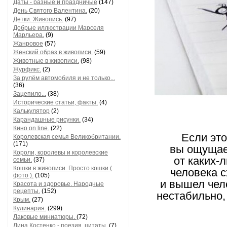
Даты - разные и праздничые
(147)
День Святого Валентина.
(20)
Детки. Живопись.
(97)
Добрые иллюстрации Марселя
Марльера.
(9)
Жанровое
(57)
Женский образ в живописи.
(59)
Животные в живописи.
(98)
Журфикс.
(2)
За рулём автомобиля и не только...
(36)
Зацепило...
(38)
Исторические статьи, факты.
(4)
Калькулятор
(2)
Карандашные рисунки.
(34)
Кино on line.
(22)
Если это
Королевская семья Великобритании.
(171)
вы ощущае
Короли, королевы и королевские
от каких-
семьи.
(37)
Кошки в живописи. Просто кошки (
человека с
фото ).
(105)
и вышел чел
Красота и здоровье. Народные
рецепты.
(152)
нестабильно,
Крым.
(27)
Кулинария.
(299)
Лаковые миниатюры.
(72)
Лина Костенко - поезия, цитаты.
(7)