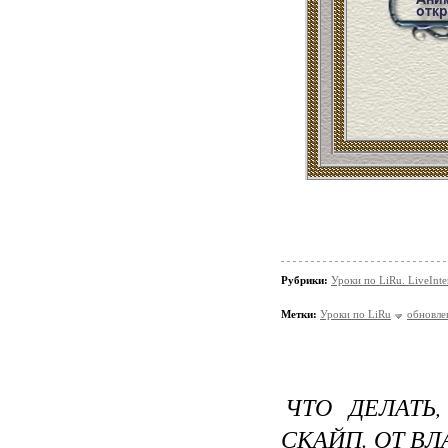
Рубрики:
Уроки по LiRu. LiveInte
Метки:
Уроки по LiRu
обновле
ЧТО ДЕЛАТЬ
СКАЙП. ОТ В