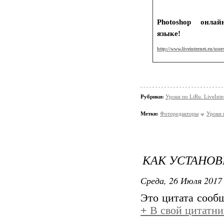
Photoshop онла
языке!
http://www.liveinternet.ru/use
Рубрики:
Уроки по LiRu. LiveInte
Метки:
Фоторедакторы
Уроки 
КАК УСТАНОВ
Среда, 26 Июля 2017 
Это цитата соо
+
В свой цитатни