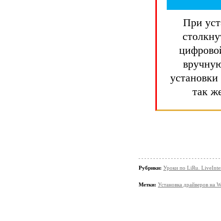
При уст
столкну
цифровой
вручную
установки
так ж
Рубрики:
Уроки по LiRu. LiveInte
Метки:
Установка драйверов на 