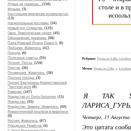
Лучше не скажешь...
(156)
столе и в 
Музыка.
(3)
Настоящим мужчинам посвящается.
использ
(13)
Национальные костюмы.
(34)
Новый год. Открытки.
(125)
Окна. Тематическая серия.
(45)
Оформление дневника.
(98)
Папа Римский Йоанн Павел ll.
(8)
Пейзажи. Живопись.
(41)
Поезда.
(6)
Полезные советы.
(55)
Рубрики:
Уроки по LiRu. LiveInte
Поэзия. Проза.
(159)
Притчи.
(36)
Метки:
Уроки по LiRu
LiveInte
Провинция. Живопись.
(38)
Прогноз погоды.
(3)
Проект Екатерины Рождественской
"Частная колл
(6)
Рамочки.
(167)
Я ТАК УЧ
Рождество от Dona Gelsinger.
(15)
Рождество.
(55)
ЛАРИСА_ГУРЬ
Рождество. Зимнее. Живопись.
(50)
Романтический реализм в живописи.
Четверг, 15 Августа 
(9)
Россия. Живопись.
(67)
Рукоделия. Ремёсла.
(4)
Это цитата соо
С Днем Рождения! Открытки,