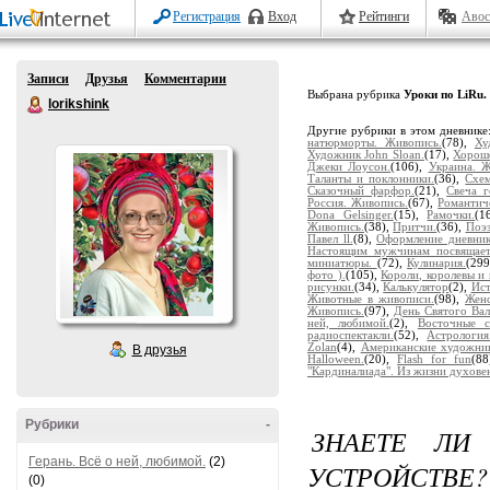
Регистрация
Вход
Рейтинги
Авос
Записи
Друзья
Комментарии
Выбрана рубрика
Уроки по LiRu. 
lorikshink
Другие рубрики в этом дневнике
натюрморты. Живопись.
(78),
Ху
Художник John Sloan.
(17),
Хорош
Джеки Лоусон.
(106),
Украина. Ж
Таланты и поклонники.
(36),
Схем
Сказочный фарфор.
(21),
Свеча г
Россия. Живопись.
(67),
Романтич
Dona Gelsinger.
(15),
Рамочки.
(1
Живопись.
(38),
Притчи.
(36),
Поэз
Павел ll.
(8),
Оформление дневник
Настоящим мужчинам посвящает
миниатюры.
(72),
Кулинария.
(29
фото ).
(105),
Короли, королевы и 
рисунки.
(34),
Калькулятор
(2),
Ист
Животные в живописи.
(98),
Женс
Живопись.
(97),
День Святого Вал
ней, любимой.
(2),
Восточные с
радиоспектакли.
(52),
Астрология
Zolan
(4),
Американские художни
В друзья
Halloween.
(20),
Flash for fun
(8
"Кардиналиада". Из жизни духовен
Рубрики
-
ЗНАЕТЕ ЛИ
Герань. Всё о ней, любимой.
(2)
УСТРОЙСТВЕ?
(0)