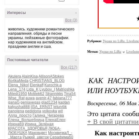
Интересы
-
Все (3)
живопись. художники романтического
направления. обряды и песни
украины. пейзажные фотографии.
Рубрики:
Уроки по LiRu. LiveInte
нар художников на английском.
праздники англии и сша.
Метки:
Уроки по LiRu
LiveInte
Постоянные читатели
-
Все (217)
Akulera
AlainKisa
AllisonAStokes
КАК НАСТРО
Bo4kaMeda
CHRISTIANS_BLOG
Elena_Nikol
Elenkaff
Kurochk-a
ИЛИ НОУТБУК
Lena_174
Lida_K
Lyubov_I
Matrioshka
Miledi1950
Motilek62
Strannikks
Tina54
Wise_Rat
auwa
avenir-47
fabiana777
Воскресенье, 06 Мая 
ganaG
geniavegas
glad1234
kaptan
katyusha888
lISA_ERNST
letun4ik
panolena
pedidona
volkovka
wit
Это цитата соо
Алла_просто
Галина_Чигарева
Елена_Волшебница
ЕленаЕлен
+
В свой цитатни
Ирена69
Ирина_Зелёная
КРАСОТА_ЗДОРОВЬЯ
ЛЮБА-
Как настроит
ЛЮБУШКА
Маковцвет
МосквичкаЛ_-
_Марта
Рыжий_цветок
Серафима60