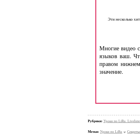
Эти несколько хи
Многие видео с
языков ваш. Ч
правом нижнем
значение.
Рубрики:
Уроки по LiRu. LiveInte
Метки:
Уроки по LiRu
Секреты