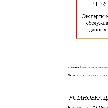
проду
Эксперты 
обслужив
данных,
Рубрики:
Уроки по LiRu. LiveInte
Метки:
рейтинг надежности брен
УСТАНОВКА Д
Воскресенье, 25 Март