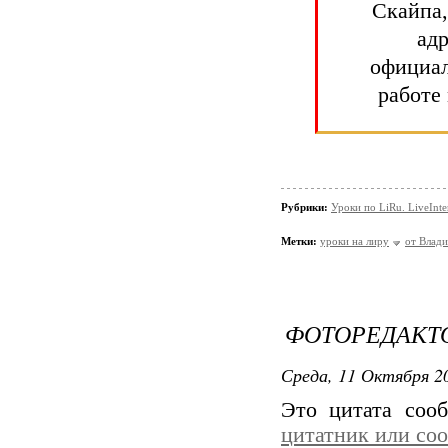
Скайпа,
ад
официал
работе
Рубрики:
Уроки по LiRu. LiveInte
Метки:
уроки на лиру
от Влад
ФОТОРЕДАКТ
Среда, 11 Октября 20
Это цитата со
цитатник или со