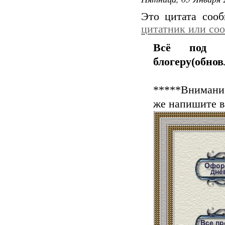
Это цитата соо
цитатник или со
Всё под р
блогеру(обно
*****Внимание
же напишите в