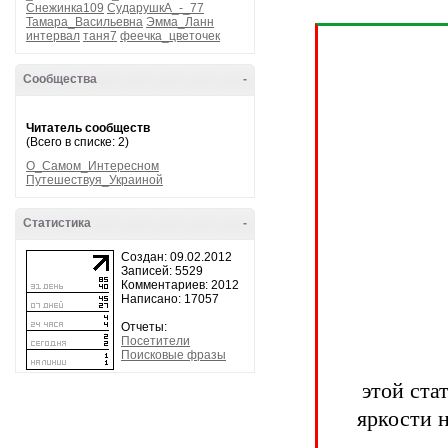
Снежинка109
СударушкА_-_77
Тамара_Васильевна
Эмма_Ланн
интервал
таня7
феечка_цветочек
Сообщества
-
Читатель сообществ
(Всего в списке: 2)
О_Самом_Интересном
Путешествуя_Украиной
Статистика
-
Создан: 09.02.2012
Записей: 5529
Комментариев: 2012
Написано: 17057
Отчеты:
Посетители
Поисковые фразы
этой ста
яркости 