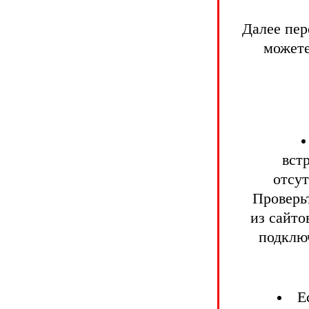
Далее пер
можете
вст
отсут
Проверьт
из сайто
подклю
Е