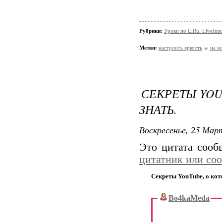
Рубрики:
Уроки по LiRu. LiveInte
Метки:
настроить яркость
на н
СЕКРЕТЫ YOU
ЗНАТЬ.
Воскресенье, 25 Март
Это цитата соо
цитатник или со
Секреты YouTube, о кот
Bo4kaMeda