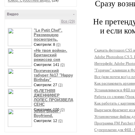
Юмор. Субботнее видео.
(19)
Сразу возни
Видео
-
Не претенду
Все (29)
и если ко
"Le Petit Chef".
Рекомендую
посмотреть.
Смотрели: 8
(0)
Скачать фотошоп CS5 и
«Не твоя война».
Британский
Adobe Photoshop CS 5. E
режиссер сня
Интерфейс Adobe Phot
Смотрели: 141
(0)
"Горячие" клавиши в Ф
Поэтический
табурет №17 "Happy
Все (или почти все) о 
Birthday"
Как распаковать архив
Смотрели: 27
(3)
Устанавливаем в ФШ пл
45-ЛЕТНЯЯ
ДЖЕННИФЕР
Работа со слоями (Уро
ЛОПЕС ПРОИЗВЕЛА
Как работать с картин
СЕНС
Смотрели: 100
(0)
Вырезаем фрагмент из 
Justin Bieber -
Boyfriend.
Установочные файлы дл
Смотрели: 12
(0)
Программа FM Patcher 
Суперплагин для ФШ - U