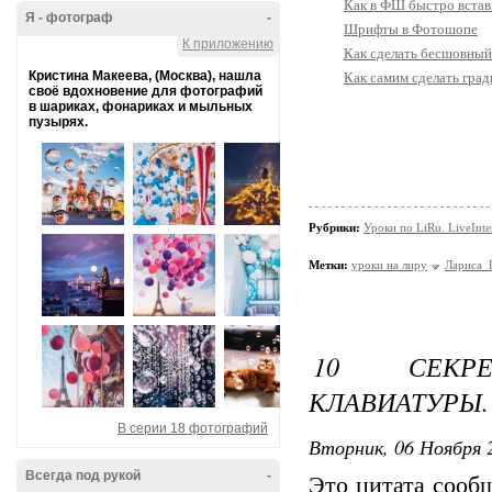
Как в ФШ быстро встави
Я - фотограф
-
Шрифты в Фотошопе
К приложению
Как сделать бесшовны
Кристина Макеева, (Москва), нашла
Как самим сделать гра
своё вдохновение для фотографий
в шариках, фонариках и мыльных
пузырях.
Рубрики:
Уроки по LiRu. LiveInte
Метки:
уроки на лиру
Лариса_
10 СЕКР
КЛАВИАТУРЫ.
В серии 18 фотографий
Вторник, 06 Ноября 2
Всегда под рукой
-
Это цитата соо