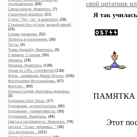
свой цитатник и
поздравления.
(69)
Свеча горела. Живопись.
(7)
Я так училас
Сказочный фарфор.
(21)
Стиль " Pin - Up " в живописи.
(28)
Странник без устали, вечный еврей.
(24)
Схемы дневника.
(52)
Таланты и поклонники.
(36)
Тесты.
(4)
Томас Кинкейд. Живопись.
(5)
У камина. Старики.
(56)
Украина.
(29)
Украина. Живопись.
(139)
Уроки по LiRu. LiveInternet/
(138)
Флеш - анимация Джеки Лоусон.
(106)
Фотографии.Фотоальбомы.
(67)
Фэнтэзи...
(60)
Хорошо сидим. Красавцы мужчины.
ПАМЯТКА
(3)
Художник John Sloan.
(17)
Художники - иллюстраторы.
(95)
Художники - примитивисты.
(30)
Художники. Живопись.
(46)
Этот пос
Цветы и натюрморты. Живопись.
(78)
Цитаты " О нас, любимых..."
(36)
Это интересно...
(151)