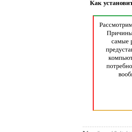
Как установи
Рассмотрим
Причины
самые р
предуста
компьют
потребно
вооб