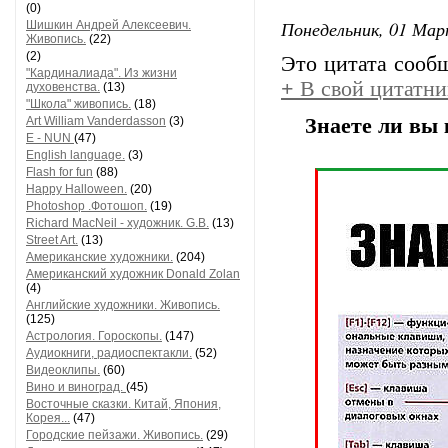
(0)
Понедельник, 01 Мар
Шишкин Андрей Алексеевич.
Живопись.
(22)
(2)
Это цитата соо
"Кардиналиада". Из жизни
+
В свой цитатни
духовенства.
(13)
"Школа" живопись.
(18)
Art William Vanderdasson
(3)
Знаете ли вы 
E - NUN
(47)
English language.
(3)
Flash for fun
(88)
Happy Halloween.
(20)
Photoshop .Фотошоп.
(19)
Richard MacNeil - художник. G.B.
(13)
Street Art.
(13)
Американские художники.
(204)
Американский художник Donald Zolan
(4)
Английские художники. Живопись.
(125)
Астрология. Гороскопы.
(147)
Аудиокниги, радиоспектакли.
(52)
Видеоклипы.
(60)
Вино и виноград.
(45)
Восточные сказки. Китай, Япония,
Корея...
(47)
Городские пейзажи. Живопись.
(29)