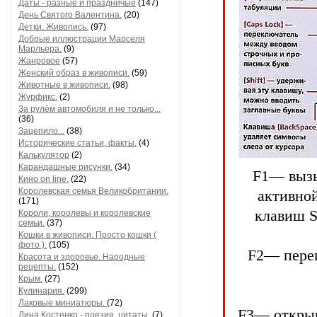
Даты - разные и праздничые
(147)
День Святого Валентина.
(20)
Детки. Живопись.
(97)
Добрые иллюстрации Марселя
Марльера.
(9)
Жанровое
(57)
Женский образ в живописи.
(59)
Животные в живописи.
(98)
Журфикс.
(2)
За рулём автомобиля и не только...
(36)
Зацепило...
(38)
Исторические статьи, факты.
(4)
Калькулятор
(2)
Карандашные рисунки.
(34)
F1— вызы
Кино on line.
(22)
Королевская семья Великобритании.
активной
(171)
клавиш S
Короли, королевы и королевские
семьи.
(37)
Кошки в живописи. Просто кошки (
фото ).
(105)
F2— переи
Красота и здоровье. Народные
рецепты.
(152)
Крым.
(27)
Кулинария.
(299)
Лаковые миниатюры.
(72)
F3— открыв
Лина Костенко - поезия, цитаты.
(7)