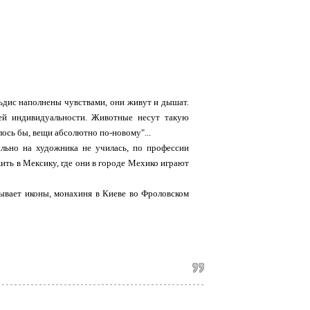
льдис наполнены чувствами, они живут и дышат.
оей индивидуальности. Животные несут такую
лось бы, вещи абсолютно по-новому"...
ально на художника не училась, по профессии
жить в Мексику, где они в городе Мехико играют
сывает иконы, монахиня в Киеве во Фроловском