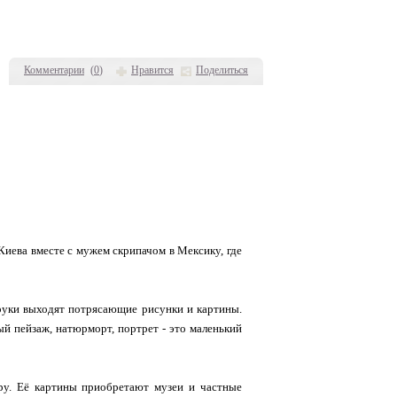
Комментарии
(
0
)
Нравится
Поделиться
Киева вместе с мужем скрипачом в Мексику, где
 руки выходят потрясающие рисунки и картины.
й пейзаж, натюрморт, портрет - это маленький
иру. Её картины приобретают музеи и частные