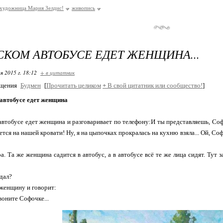
художница Мария Зелдис!
живопись
СКОМ АВТОБУСЕ ЕДЕТ ЖЕНЩИНА...
я 2015 г. 18:12
+ в цитатник
бщения
Будмен
[
Прочитать целиком
+
В свой цитатник или сообщество!
]
 автобусе едет женщина
автобусе едет женщина и разговаривает по телефону:И ты представляешь, Софо
ется на нашей к
ровати! Ну, я на цыпочках прокралась на кухню взяла... Ой, Соф
а. Та же женщина садится в автобус, а в автобусе всё те же лица сидят. Тут
дал?
женщину и говорит:
оните Софочке...