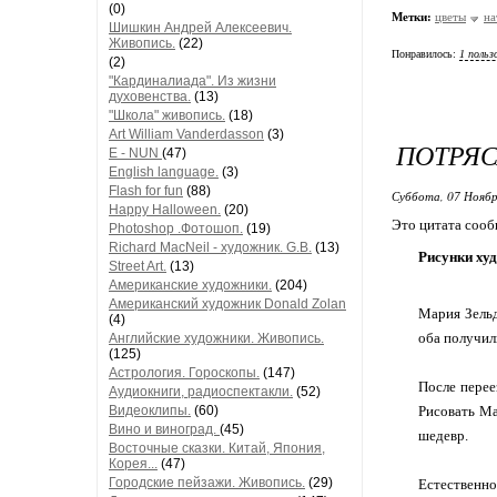
(0)
Метки:
цветы
н
Шишкин Андрей Алексеевич.
Живопись.
(22)
Понравилось:
1 польз
(2)
"Кардиналиада". Из жизни
духовенства.
(13)
"Школа" живопись.
(18)
Art William Vanderdasson
(3)
ПОТРЯ
E - NUN
(47)
English language.
(3)
Flash for fun
(88)
Суббота, 07 Ноябр
Happy Halloween.
(20)
Это цитата соо
Photoshop .Фотошоп.
(19)
Richard MacNeil - художник. G.B.
(13)
Рисунки ху
Street Art.
(13)
Американские художники.
(204)
Американский художник Donald Zolan
Мария Зельд
(4)
оба получил
Английские художники. Живопись.
(125)
Астрология. Гороскопы.
(147)
После перее
Аудиокниги, радиоспектакли.
(52)
Видеоклипы.
(60)
Рисовать Ма
Вино и виноград.
(45)
шедевр.
Восточные сказки. Китай, Япония,
Корея...
(47)
Городские пейзажи. Живопись.
(29)
Естественн