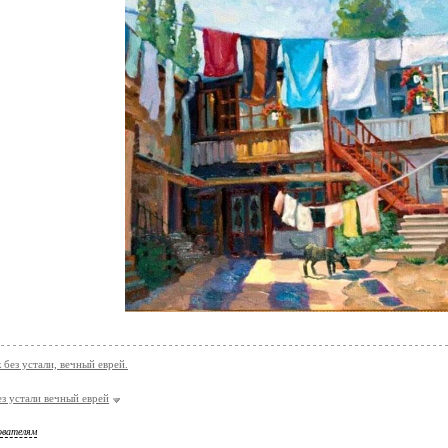
 без устали, вечный еврей.
ез устали вечный еврей
ователям