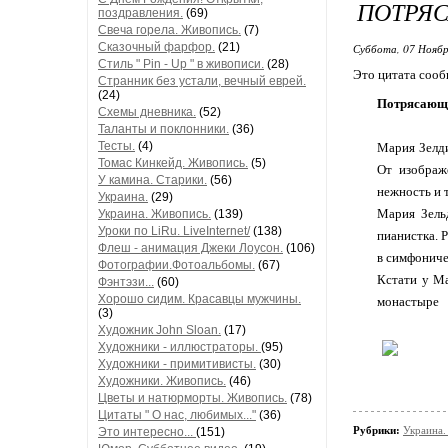
ПОТРЯ
поздравления.
(69)
Свеча горела. Живопись.
(7)
Сказочный фарфор.
(21)
Суббота, 07 Ноябр
Стиль " Pin - Up " в живописи.
(28)
Это цитата соо
Странник без устали, вечный еврей.
(24)
Потрясающа
Схемы дневника.
(52)
Таланты и поклонники.
(36)
Тесты.
(4)
Мария Зелди
Томас Кинкейд. Живопись.
(5)
От изображ
У камина. Старики.
(56)
нежность и 
Украина.
(29)
Мария Зельд
Украина. Живопись.
(139)
Уроки по LiRu. LiveInternet/
(138)
пианистка. 
Флеш - анимация Джеки Лоусон.
(106)
в симфониче
Фотографии.Фотоальбомы.
(67)
Кстати у Ма
Фэнтэзи...
(60)
Хорошо сидим. Красавцы мужчины.
монастыре
(3)
Художник John Sloan.
(17)
Художники - иллюстраторы.
(95)
Художники - примитивисты.
(30)
Художники. Живопись.
(46)
Цветы и натюрморты. Живопись.
(78)
Цитаты " О нас, любимых..."
(36)
Рубрики:
Украина.
Это интересно...
(151)