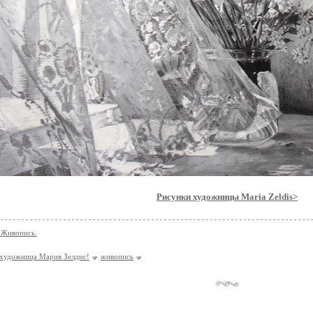
Рисунки художницы Maria Zeldis>
 Живопись.
художница Мария Зелдис!
живопись