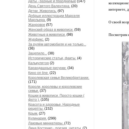
Даты - разные и праздничые
(147)
коллекционе
День Святого Валентина.
(20)
интернете, 
Детки. Живопись.
(97)
Добрые иллюстрации Марселя
Марльера.
(9)
О своей воз
Жанровое
(57)
Женский образ в живописи.
(59)
Животные в живописи.
(98)
Посмотрим е
Журфикс.
(2)
За рулём автомобиля и не только...
(36)
Зацепило...
(38)
Исторические статьи, факты.
(4)
Калькулятор
(2)
Карандашные рисунки.
(34)
Кино on line.
(22)
Королевская семья Великобритании.
(171)
Короли, королевы и королевские
семьи.
(37)
Кошки в живописи. Просто кошки (
фото ).
(105)
Красота и здоровье. Народные
рецепты.
(152)
Крым.
(27)
Кулинария.
(299)
Лаковые миниатюры.
(72)
Лина Костенко - поезия, цитаты.
(7)