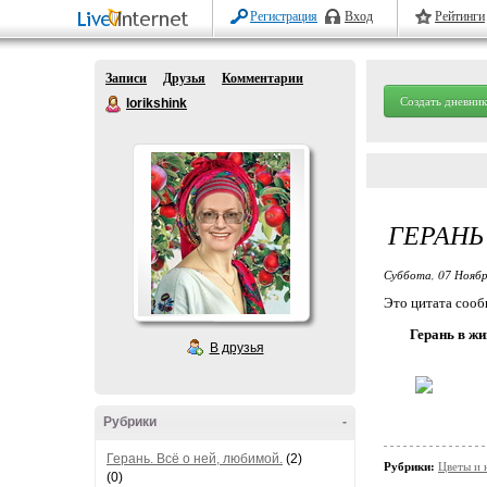
Регистрация
Вход
Рейтинги
Записи
Друзья
Комментарии
Создать дневник
lorikshink
ГЕРАНЬ
Суббота, 07 Ноябр
Это цитата соо
Герань в ж
В друзья
Рубрики
-
Герань. Всё о ней, любимой.
(2)
Рубрики:
Цветы и 
(0)