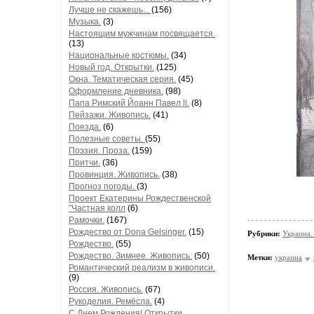
Лучше не скажешь...
(156)
Музыка.
(3)
Настоящим мужчинам посвящается.
(13)
Национальные костюмы.
(34)
Новый год. Открытки.
(125)
Окна. Тематическая серия.
(45)
Оформление дневника.
(98)
Папа Римский Йоанн Павел ll.
(8)
Пейзажи. Живопись.
(41)
Поезда.
(6)
Полезные советы.
(55)
Поэзия. Проза.
(159)
Притчи.
(36)
Провинция. Живопись.
(38)
Прогноз погоды.
(3)
Проект Екатерины Рождественской
"Частная колл
(6)
Рамочки.
(167)
Рождество от Dona Gelsinger.
(15)
Рубрики:
Украина.
Рождество.
(55)
Рождество. Зимнее. Живопись.
(50)
Метки:
украина
Романтический реализм в живописи.
(9)
Россия. Живопись.
(67)
Рукоделия. Ремёсла.
(4)
С Днем Рождения! Открытки,