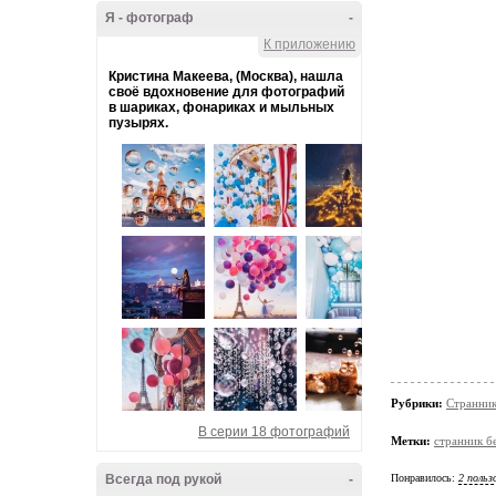
Я - фотограф
-
К приложению
Кристина Макеева, (Москва), нашла
своё вдохновение для фотографий
в шариках, фонариках и мыльных
пузырях.
Рубрики:
Странник
В серии 18 фотографий
Метки:
странник б
Всегда под рукой
-
Понравилось:
2 польз