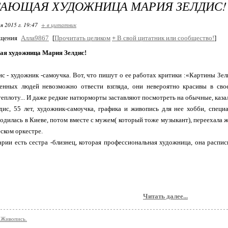
САЮЩАЯ ХУДОЖНИЦА МАРИЯ ЗЕЛДИС!
я 2015 г. 19:47
+ в цитатник
бщения
Алла9867
[
Прочитать целиком
+
В свой цитатник или сообщество!
]
я художница Мария Зелдис!
с - художник -самоучка. Вот, что пишут о ее работах критики :«Картины Зе
енных людей невозможно отвести взгляда, они невероятно красивы в св
теплоту... И даже редкие натюрморты заставляют посмотреть на обычные, каза
ис, 55 лет, художник-самоучка, графика и живопись для нее хобби, специ
Родилась в Киеве, потом вместе с мужем( который тоже музыкант), переехала 
ском оркестре.
рии есть сестра -близнец, которая профессиональная художница, она распи
Читать далее...
 Живопись.