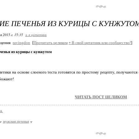
Е ПЕЧЕНЬЯ ИЗ КУРИЦЫ С КУНЖУТОМ
я 2015 г. 15:35
+ в цитатник
бщения
ravingdon
[
Прочитать целиком
+
В свой цитатник или сообщество!
]
ченья из курицы с кунжутом
етики на основе слоеного теста готовятся по простому рецепту, получаютс
божают!
ЧИТАТЬ ПОСТ ЦЕЛИКОМ
я.
мужские печенья