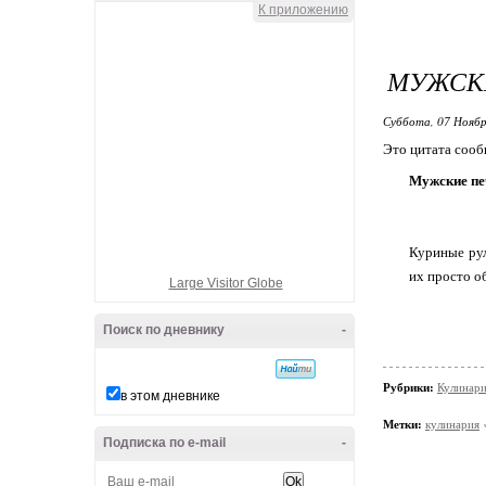
К приложению
МУЖСКИ
Суббота, 07 Ноябр
Это цитата соо
Мужские пе
Куриные рул
их просто о
Large Visitor Globe
Поиск по дневнику
-
Рубрики:
Кулинари
в этом дневнике
Метки:
кулинария
Подписка по e-mail
-