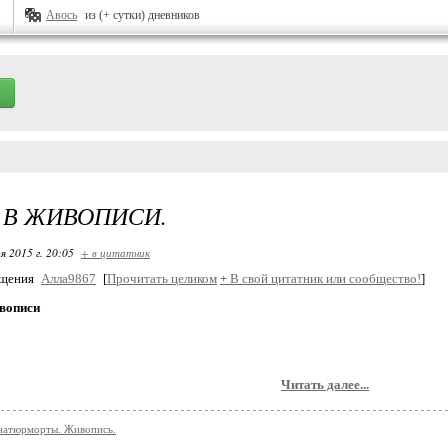
Авось
из (+ сутки) дневников
 В ЖИВОПИСИ.
я 2015 г. 20:05
+ в цитатник
бщения
Алла9867
[
Прочитать целиком
+
В свой цитатник или сообщество!
]
ивописи
Читать далее...
натюрморты. Живопись.