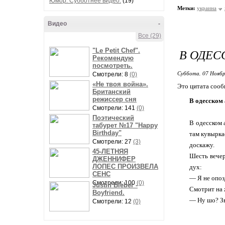
Юмор. Субботнее видео.
(19)
Метки:
украина
Видео
-
Все (29)
В ОДЕС
"Le Petit Chef".
Рекомендую
посмотреть.
Суббота, 07 Ноябр
Смотрели: 8
(0)
«Не твоя война».
Это цитата соо
Британский
режиссер сня
В одесском
Смотрели: 141
(0)
Поэтический
В одесском 
табурет №17 "Happy
Birthday"
там кувырка
Смотрели: 27
(3)
доскажу.
45-ЛЕТНЯЯ
Шесть вечер
ДЖЕННИФЕР
ЛОПЕС ПРОИЗВЕЛА
дух:
СЕНС
— Я не опоз
Смотрели: 100
(0)
Justin Bieber -
Смотрит на 
Boyfriend.
— Ну шо? Зв
Смотрели: 12
(0)