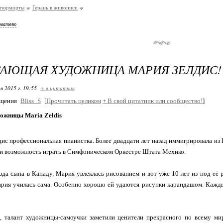
атюрморты
Герань в живописи
ователю
САЮЩАЯ ХУДОЖНИЦА МАРИЯ ЗЕЛДИС!
я 2015 г. 19:55
+ в цитатник
бщения
Bliss_S
[
Прочитать целиком
+
В свой цитатник или сообщество!
]
дожницы Maria Zeldis
ис профессиональная пианистка. Более двадцати лет назад иммигрировала из 
и возможность играть в Симфоническом Оркестре Штата Мехико.
зда сына в Канаду, Мария увлеклась рисованием и вот уже 10 лет из под её
рия училась сама. Особенно хорошо ей удаются рисунки карандашом. Кажды
о, талант художницы-самоучки заметили ценители прекрасного по всему м