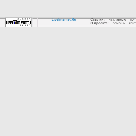
LiveInternet.Ru
Ссылки:
на главную
|
поч
О проекте:
помощь
|
конт