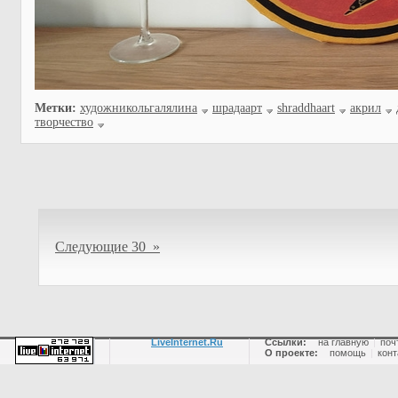
Метки:
художникольгалялина
шрадаарт
shraddhaart
акрил
творчество
Следующие 30 »
LiveInternet.Ru
Ссылки:
на главную
|
поч
О проекте:
помощь
|
конт