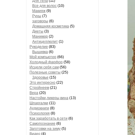
Для тела
(11)
Все для волос
(10)
Макияж
(9)
Руны
(7)
заговоры
(6)
Домашняя косметика
(5)
Диеты
(3)
Маникюр
(2)
Антицеллюлит
(1)
Рукоделие
(83)
Вышивка
(6)
Мой компьютер
(66)
Холодный фарфор
(58)
Исцели себя сам
(56)
Полезные советы
(25)
Здоровье
(15)
Это интересно
(22)
Стройнеем
(21)
Вера
(20)
Настойки,ликеры,вина
(13)
Шпаргалки
(11)
Аудиокниги
(8)
Психология
(8)
Как заработать в сети
(6)
Самопознание
(6)
Заготовки на зиму
(5)
Видео
(4)