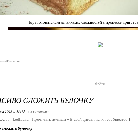
Торт готовится легко, никаких сложностей в процессе приготов
вим?/Выпечка
АСИВО СЛОЖИТЬ БУЛОЧКУ
ля 2013 г. 13:45
+ в цитатник
бщения
LediLana
[
Прочитать целиком
+
В свой цитатник или сообщество!
]
о сложить булочку