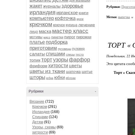
для малышки
здоровье
жакет
журналы
Рубрики:
Пригото
ирландия
ирланское
книги
Метки:
выпечка
компьютер
кофточка
крем
крючком
лечение
крючок
курица
мастер класс
маска
лицо
пирог
пирожки
мотивы
пинетки
мясо
подборка
платье
ТОРТ « 
приготовим
пуловер
пуговицы
салаты
спицами
спицы
тесто
Понедельник, 22 Ию
торт
узоры
фарфор
топик
Это цитата соо
хитрости
цветы
фриформ
цветы из ткани
шапочка
шитье
Торт « Ска
шторы
юбки
юбка
яблоки
Рубрики
-
Вязание
(722)
Крючком
(291)
Ирландия
(168)
Спицами
(124)
Детям
(91)
Узоры, схемы
(69)
хитрости
(69)