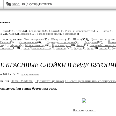
Авось
из (+ сутки) дневников
ыпечка
.
:
Торты
(42),
Супы
(3),
Сладости
(13),
Салаты
(31),
Рыба и морепродукты
(17),
Паста
(3),
П
ца
(22),
Каши
(2),
Закуски
(10),
Заготовки на зиму
(7),
Варенье
(4)
в этом дневнике:
Это интересно
(22),
Шпаргалки
(11),
Шитье
(355),
Цветы на подокон
,
Смешно
(3),
Самопознание
(6),
Садоводы,огородники
(4),
Рукоделие
(83),
Психо
ина
(13),
Музыка
(2),
Мой компьютер
(66),
Красивые фото
(0),
Книги
(1),
Как заработать в сет
е хитрости
(189),
Диета Дюкана рецепты
(2),
Вязание
(722),
Видео
(4),
Вера
(20),
Бисер
(1),
Ау
 КРАСИВЫЕ СЛОЙКИ В ВИДЕ БУТОНЧ
а 2013 г. 14:13
+ в цитатник
бщения
Dama_Madama
[
Прочитать целиком
+
В свой цитатник или сообщество
сивые слойки в виде бутончика розы.
Читать далее...