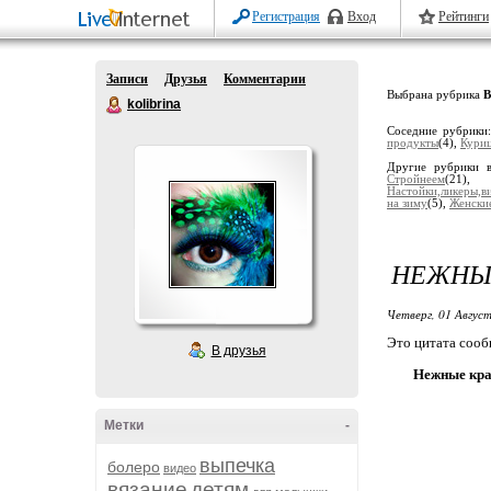
Регистрация
Вход
Рейтинги
Записи
Друзья
Комментарии
Выбрана рубрика
В
kolibrina
Соседние рубрики
продукты
(4),
Кури
Другие рубрики 
Стройнеем
(21)
Настойки,ликеры,в
на зиму
(5),
Женски
НЕЖНЫЕ
Четверг, 01 Август
Это цитата соо
В друзья
Нежные кра
Метки
-
выпечка
болеро
видео
вязание
детям