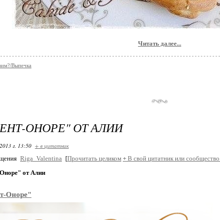
Читать далее...
вим?/Выпечка
СЕНТ-ОНОРЕ" ОТ АЛИИ
2013 г. 13:50
+ в цитатник
бщения
Riga_Valentina
[
Прочитать целиком
+
В свой цитатник или сообщество
-Оноре" от Алии
нт-Оноре"