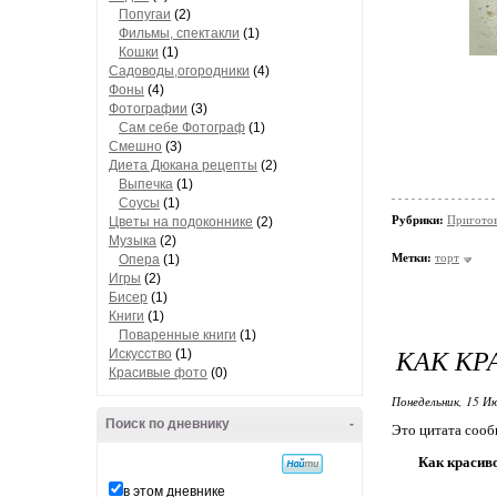
Попугаи
(2)
Фильмы, спектакли
(1)
Кошки
(1)
Садоводы,огородники
(4)
Фоны
(4)
Фотографии
(3)
Сам себе Фотограф
(1)
Смешно
(3)
Диета Дюкана рецепты
(2)
Выпечка
(1)
Соусы
(1)
Рубрики:
Пригото
Цветы на подоконнике
(2)
Музыка
(2)
Метки:
торт
Опера
(1)
Игры
(2)
Бисер
(1)
Книги
(1)
Поваренные книги
(1)
КАК КР
Искусство
(1)
Красивые фото
(0)
Понедельник, 15 Ию
Поиск по дневнику
-
Это цитата соо
Как красив
в этом дневнике