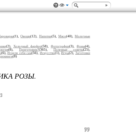
ароварка
(1),
Овощи
(12),
Напитки
(5),
Мясо
(40),
Молочные
нике
(2),
Холодный фарфор
(58),
Фотографии
(3),
Фоны
(4),
логия
(8),
Приготовим?
(365),
Полезные советы
(25),
и
(6),
Исцели себя сам
(56),
Искусство
(1),
Игры
(2),
Заготовки
диокниги
(8)
ИКА РОЗЫ.
!
]