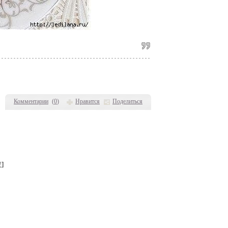
Комментарии
(
0
)
Нравится
Поделиться
!
]