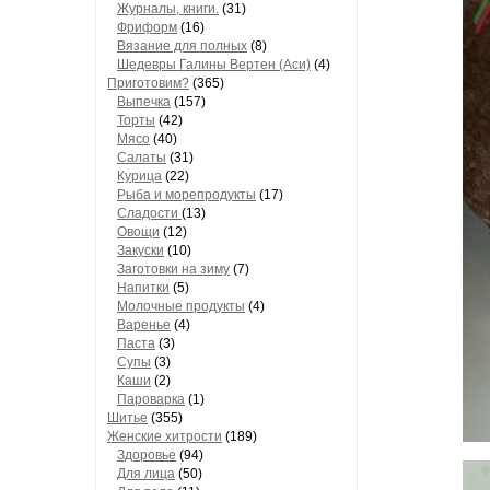
Журналы, книги.
(31)
Фриформ
(16)
Вязание для полных
(8)
Шедевры Галины Вертен (Аси)
(4)
Приготовим?
(365)
Выпечка
(157)
Торты
(42)
Мясо
(40)
Салаты
(31)
Курица
(22)
Рыба и морепродукты
(17)
Сладости
(13)
Овощи
(12)
Закуски
(10)
Заготовки на зиму
(7)
Напитки
(5)
Молочные продукты
(4)
Варенье
(4)
Паста
(3)
Супы
(3)
Каши
(2)
Пароварка
(1)
Шитье
(355)
Женские хитрости
(189)
Здоровье
(94)
Для лица
(50)