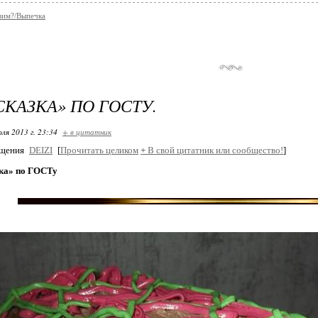
вим?/Выпечка
СКАЗКА» ПО ГОСТУ.
ля 2013 г. 23:34
+ в цитатник
бщения
DEIZI
[
Прочитать целиком
+
В свой цитатник или сообщество!
]
зка» по ГОСТу