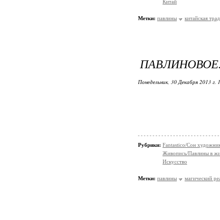
Китай
Метки:
павлины
китайская тра
ПАВЛИНОВОЕ..
Понедельник, 30 Декабря 2013 г. 
Рубрики:
Fantastico/Сон художни
Живопись/Павлины в ж
Искусство
Метки:
павлины
магический ре