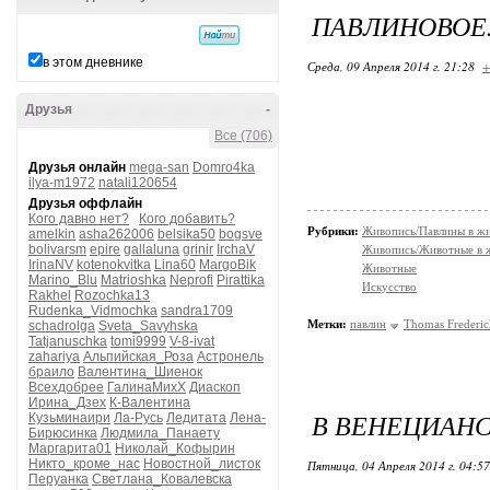
ПАВЛИНОВОЕ.
в этом дневнике
Среда, 09 Апреля 2014 г. 21:28
+
Друзья
-
Все (706)
Друзья онлайн
mega-san
Domro4ka
ilya-m1972
natali120654
Друзья оффлайн
Кого давно нет?
Кого добавить?
Рубрики:
Живопись/Павлины в ж
amelkin
asha262006
belsika50
bogsve
bolivarsm
epire
gallaluna
grinir
IrchaV
Живопись/Животные в 
IrinaNV
kotenokvitka
Lina60
MargoBik
Животные
Marino_Blu
Matrioshka
Neprofi
Pirattika
Искусство
Rakhel
Rozochka13
Rudenka_Vidmochka
sandra1709
Метки:
павлин
Thomas Frederi
schadrolga
Sveta_Savyhska
Tatjanuschka
tomi9999
V-8-ivat
zahariya
Альпийская_Роза
Астронель
браило
Валентина_Шиенок
Всехдобрее
ГалинаМихХ
Диаскоп
Ирина_Дзех
К-Валентина
В ВЕНЕЦИАНС
Кузьминаири
Ла-Русь
Ледитата
Лена-
Бирюсинка
Людмила_Панаету
Маргарита01
Николай_Кофырин
Никто_кроме_нас
Новостной_листок
Пятница, 04 Апреля 2014 г. 04:5
Перуанка
Светлана_Ковалевска