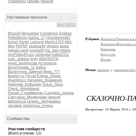
старик500
тарома
Чероля
Постоянные читатели
-
Все (1472)
Biruza9
Biryusinka
Constaviva
Emiliaa
Feliksfelicis
Galina_17
Hranitelnisa62
Рубрики:
Живопись/Павлины в ж
IrchaV
Kanfo
Ludusyk
Merlin1703
MiG-
Живопись/Животные в 
May
PKFNF
Vasilisa59
Veralex
auwa
Животные
gekata-panti
ionela30
lira_lara
milami
mrsFridayKruzo
naldegda
natali2311
Искусство
nato_antidze
teyty
АВАЛЕНТА
Италия
Анна_Белоусова
Астронель
Белоснежка_11
Бийск
Метки:
павлины
венецианский 
Валентина_Шиенок
Вика_777
Вьюгитта
Густав
Елена_Ориас
ИнкоКросс
Наталия_Кравченко
Николай_Кофырин
Ольга_Ланц
Ольга_Фадейкина
Расим_Сулейманлы
Салдина_галина
СКАЗОЧНО-ПА
Светлана_Медведева
Чероля
веронесса
галина_любушкина
лескира
любитель_оперы
Воскресенье, 16 Марта 2014 г. 0
Сообщества
-
Участник сообществ
(Всего в списке: 12)