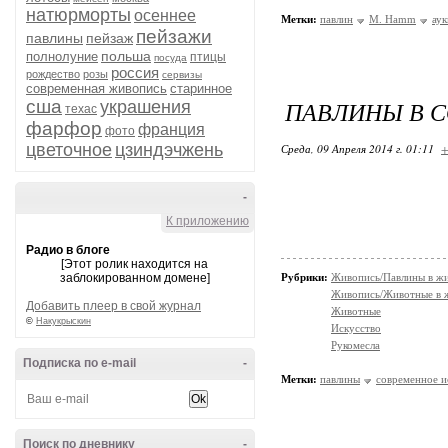
натюрморты
осеннее
Метки:
павлин
M. Hamm
ау
пейзажи
павлины
пейзаж
польша
полнолуние
птицы
посуда
россия
рождество
розы
сервизы
современная живопись
старинное
ПАВЛИНЫ В 
сша
украшения
техас
фарфор
франция
фото
цветочное
цзиндэчжень
Среда, 09 Апреля 2014 г. 01:11
+
-
К приложению
Радио в блоге
[Этот ролик находится на
заблокированном домене]
Рубрики:
Живопись/Павлины в ж
Живопись/Животные в 
Добавить плеер в свой журнал
Животные
©
Накукрыскин
Искусство
Рукомесла
Подписка по e-mail
-
Метки:
павлины
современное и
Поиск по дневнику
-