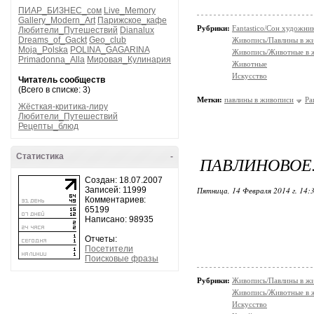
ПИАР_БИЗНЕС_сом
Live_Memory
Gallery_Modern_Art
Парижское_кафе
Рубрики:
Fantastico/Сон художни
Любители_Путешествий
Dianalux
Dreams_of_Gackt
Geo_club
Живопись/Павлины в ж
Moja_Polska
POLINA_GAGARINA
Живопись/Животные в 
Primadonna_Alla
Мировая_Кулинария
Животные
Искусство
Читатель сообществ
(Всего в списке: 3)
Метки:
павлины в живописи
Pa
Жёсткая-критика-лиру
Любители_Путешествий
Рецепты_блюд
Статистика
-
ПАВЛИНОВОЕ..
Создан: 18.07.2007
Записей: 11999
Пятница, 14 Февраля 2014 г. 14:
Комментариев:
65199
Написано: 98935
Отчеты:
Посетители
Поисковые фразы
Рубрики:
Живопись/Павлины в ж
Живопись/Животные в 
Искусство