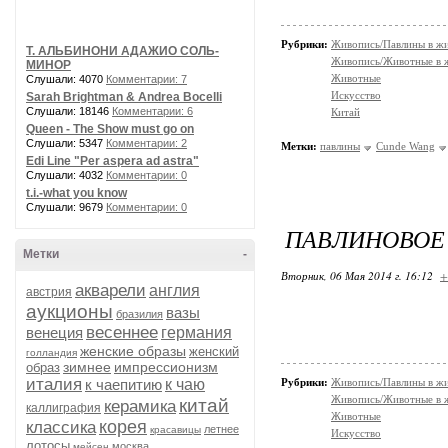
Рубрики:
Живопись/Павлины в ж
Т. АЛЬБИНОНИ АДАЖИО СОЛЬ-
Живопись/Животные в 
МИНОР
Животные
Слушали: 4070
Комментарии: 7
Искусство
Sarah Brightman & Andrea Bocelli
Слушали: 18146
Комментарии: 6
Китай
Queen - The Show must go on
Слушали: 5347
Комментарии: 2
Метки:
павлины
Cunde Wang
Edi Line "Per aspera ad astra"
Слушали: 4032
Комментарии: 0
t.i.-what you know
Слушали: 9679
Комментарии: 0
ПАВЛИНОВОЕ И
Метки
-
Вторник, 06 Мая 2014 г. 16:12
+
акварели
англия
австрия
аукционы
вазы
бразилия
весеннее
венеция
германия
женские образы
женский
голландия
зимнее
импрессионизм
образ
италия
к чаепитию
к чаю
Рубрики:
Живопись/Павлины в ж
Живопись/Животные в 
китай
керамика
каллиграфия
Животные
корея
классика
летнее
красавицы
Искусство
лотосы
москва
мейсен