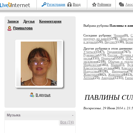
Регистрация
Вход
Рейтинги
Авос
Записи
Друзья
Комментарии
Выбрана рубрика
Павлины в жив
Привалова
Соседние рубрики:
Чтение
(0),
С
портрет, но какой!
(378),
Лики пр
и зеркало
(20),
Вкусно!
(139),
Безз
Другие рубрики в этом дневнике
Учиться!
(547),
Украшения
(767)
Рукомесла
(273),
Россия - Родина 
тесты
(151),
Природа
(1537),
ПОС
эксклюзив
(218),
Обычаи и тради
Мифология
(185),
Маяки
(1),
Кул
Классическая музыка
(60),
Классич
Искусство
(8128),
Интерьеры
(7
Животные
(802),
Живопись
(6413)
Аптека
(25),
Америка
(1231),
Fanta
ПАВЛИНЫ CU
В друзья
Воскресенье, 29 Июня 2014 г. 21:
Музыка
-
Все (74)