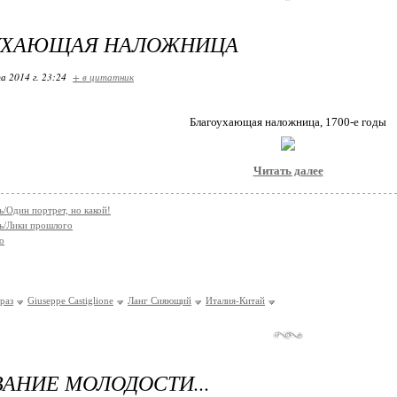
УХАЮЩАЯ НАЛОЖНИЦА
а 2014 г. 23:24
+ в цитатник
Благоухающая наложница, 1700-е годы
Читать далее
/Один портрет, но какой!
ь/Лики прошлого
о
раз
Giuseppe Castiglione
Ланг Сияющий
Италия-Китай
АНИЕ МОЛОДОСТИ...