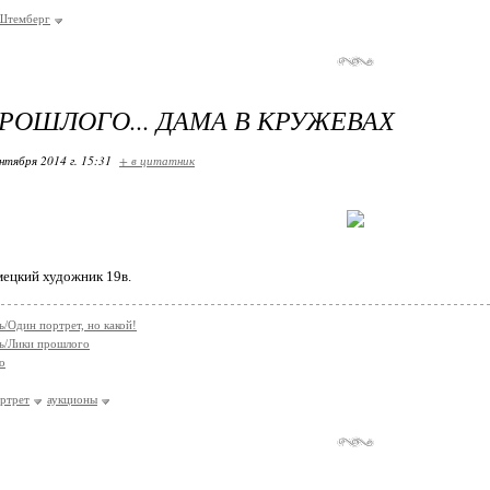
Штемберг
РОШЛОГО... ДАМА В КРУЖЕВАХ
нтября 2014 г. 15:31
+ в цитатник
ецкий художник 19в.
/Один портрет, но какой!
ь/Лики прошлого
о
ртрет
аукционы