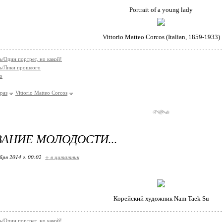
Portrait of a young lady
Vittorio Matteo Corcos (Italian, 1859-1933)
/Один портрет, но какой!
ь/Лики прошлого
о
раз
Vittorio Matteo Corcos
АНИЕ МОЛОДОСТИ...
бря 2014 г. 00:02
+ в цитатник
Корейский художник Nam Taek Su
/Один портрет, но какой!