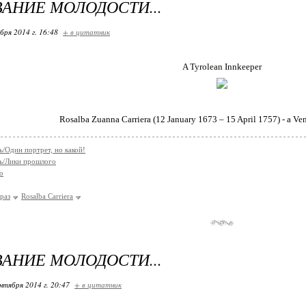
АНИЕ МОЛОДОСТИ...
бря 2014 г. 16:48
+ в цитатник
A Tyrolean Innkeeper
Rosalba Zuanna Carriera (12 January 1673 – 15 April 1757) - a Ve
/Один портрет, но какой!
ь/Лики прошлого
о
раз
Rosalba Carriera
АНИЕ МОЛОДОСТИ...
нтября 2014 г. 20:47
+ в цитатник