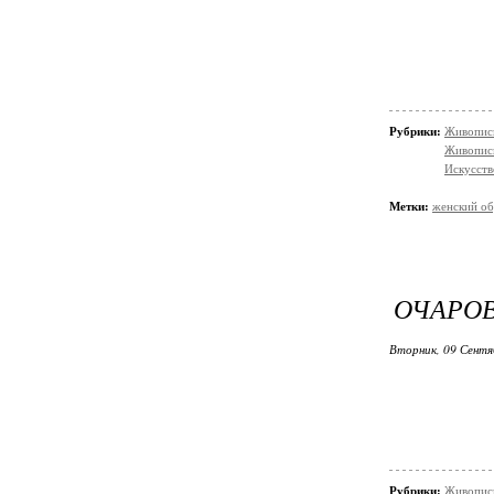
Рубрики:
Живопись
Живопис
Искусств
Метки:
женский об
ОЧАРОВ
Вторник, 09 Сентя
Рубрики:
Живопись