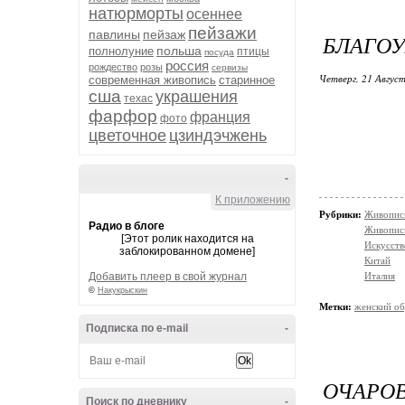
натюрморты
осеннее
пейзажи
павлины
пейзаж
БЛАГО
польша
полнолуние
птицы
посуда
россия
рождество
розы
сервизы
Четверг, 21 Август
современная живопись
старинное
сша
украшения
техас
фарфор
франция
фото
цветочное
цзиндэчжень
-
К приложению
Рубрики:
Живопись
Радио в блоге
Живопис
[Этот ролик находится на
Искусств
заблокированном домене]
Китай
Добавить плеер в свой журнал
Италия
©
Накукрыскин
Метки:
женский об
Подписка по e-mail
-
ОЧАРОВ
Поиск по дневнику
-