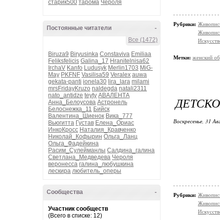
старик500
тарома
Чероля
Рубрики:
Живопись
Постоянные читатели
-
Живопис
Все (1472)
Искусств
Biruza9
Biryusinka
Constaviva
Emiliaa
Метки:
женский об
Feliksfelicis
Galina_17
Hranitelnisa62
IrchaV
Kanfo
Ludusyk
Merlin1703
MiG-
May
PKFNF
Vasilisa59
Veralex
auwa
gekata-panti
ionela30
lira_lara
milami
mrsFridayKruzo
naldegda
natali2311
nato_antidze
teyty
АВАЛЕНТА
ДЕТСКОЕ
Анна_Белоусова
Астронель
Белоснежка_11
Бийск
Валентина_Шиенок
Вика_777
Воскресенье, 31 Ав
Вьюгитта
Густав
Елена_Ориас
ИнкоКросс
Наталия_Кравченко
Николай_Кофырин
Ольга_Ланц
Ольга_Фадейкина
Расим_Сулейманлы
Салдина_галина
Светлана_Медведева
Чероля
веронесса
галина_любушкина
лескира
любитель_оперы
Сообщества
-
Рубрики:
Живопись
Живопись
Участник сообществ
Искусств
(Всего в списке: 12)