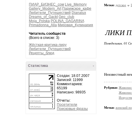
ПИАР_БИЗНЕС_сом
Live_Memory
Метки:
детское
Gallery_Modern_Art
Парижское_кафе
Любители_Путешествий
Dianalux
Dreams_of_Gackt
Geo_club
Moja_Polska
POLINA_GAGARINA
Primadonna_Alla
Мировая_Кулинария
ЛИКИ П
Читатель сообществ
(Всего в списке: 3)
Понедельник, 01 Се
Жёсткая-критика-лиру
Любители_Путешествий
Рецепты_блюд
Статистика
-
Неизвестный нем
Создан: 18.07.2007
Записей: 11999
Комментариев:
Рубрики:
Живопись
65199
Написано: 98935
Живопис
Искусств
Отчеты:
Посетители
Метки:
женский по
Поисковые фразы