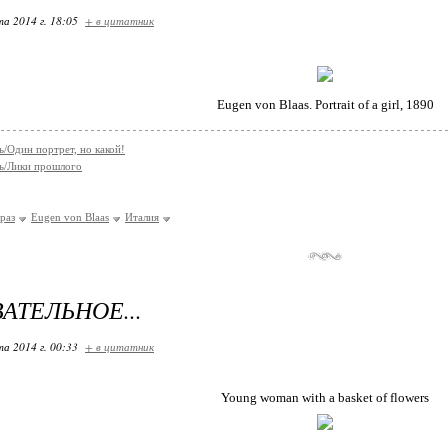
та 2014 г. 18:05
+ в цитатник
Eugen von Blaas. Portrait of a girl, 1890
/Один портрет, но какой!
ь/Лики прошлого
раз
Eugen von Blaas
Италия
АТЕЛЬНОЕ...
та 2014 г. 00:33
+ в цитатник
Young woman with a basket of flowers