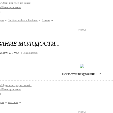
/Один портрет, но какой!
ь/Лики прошлого
о
раз
Sir Charles Lock Eastlake
Англия
АНИЕ МОЛОДОСТИ...
а 2014 г. 04:55
+ в цитатник
Неизвестный художник 19в.
/Один портрет, но какой!
ь/Лики прошлого
о
раз
классика