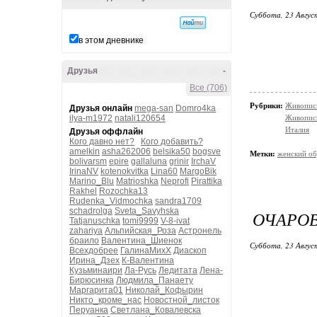
Суббота, 23 Авгус
в этом дневнике
Друзья
-
Все (706)
Рубрики:
Живопись
Друзья онлайн
mega-san
Domro4ka
ilya-m1972
natali120654
Живопис
Италия
Друзья оффлайн
Кого давно нет?
Кого добавить?
amelkin
asha262006
belsika50
bogsve
Метки:
женский об
bolivarsm
epire
gallaluna
grinir
IrchaV
IrinaNV
kotenokvitka
Lina60
MargoBik
Marino_Blu
Matrioshka
Neprofi
Pirattika
Rakhel
Rozochka13
Rudenka_Vidmochka
sandra1709
schadrolga
Sveta_Savyhska
ОЧАРОВ
Tatjanuschka
tomi9999
V-8-ivat
zahariya
Альпийская_Роза
Астронель
браило
Валентина_Шиенок
Суббота, 23 Авгус
Всехдобрее
ГалинаМихХ
Диаскоп
Ирина_Дзех
К-Валентина
Кузьминаири
Ла-Русь
Ледитата
Лена-
Бирюсинка
Людмила_Панаету
Маргарита01
Николай_Кофырин
Никто_кроме_нас
Новостной_листок
Перуанка
Светлана_Ковалевска