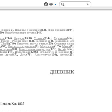
,
Пикник
(2),
Павлины в живописи
(63),
Лики прошлого
(604),
39),
Беззаботная пора детства
(144)
ство
(744),
Фарфор
(1308),
Учиться!
(547),
Украшения
(767),
,
Россия - Родина моя!
(463),
Растения
(194),
Разделители для
УСТАЛЬ
(740),
Писатели, поэты, ученые
(55),
Открытки на все
и
(92),
Мои стихи и рассказы
(6),
Мифология
(185),
Маяки
(1),
ая музыка
(60),
Классическая литература
(129),
Китай
(1262),
факты
(147),
Иллюстрации
(236),
Игольничек и ножинки
(46),
ия друзей
(7),
Даты
(79),
Архитектура
(100),
Аптека
(25),
ДНЕВНИК
ellenden Ker, 1835