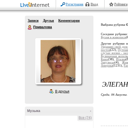
Регистрация
Вход
Рейтинги
Записи
Друзья
Комментарии
Выбрана рубрика
О
Привалова
Соседние рубрики
Кухня в живописи
(
Другие рубрики в
Украшаю свой дом
постов
(22),
Путеше
случаи жизни - экс
Кулинарная копилк
Кино
(38),
Италия
(
Закулисье
(4),
Жив
Америка
(1231),
Fan
ЭЛЕГАН
В друзья
Среда, 06 Августа 
Музыка
-
Все (74)