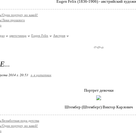
Eugen Felix (1836-1906) - австрийский художн
/Один портрет, но какой!
ь/Лики прошлого
о
раз
цветочница
Eugen Felix
Австрия
...
густа 2014 г. 20:53
+ в цитатник
Портрет девочки
Штембер (Штемберг) Виктор Карлович
/Беззаботная пора детства
/Один портрет, но какой!
о