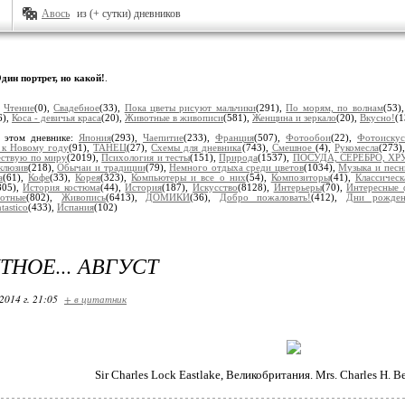
Авось
из (+ сутки) дневников
дин портрет, но какой!
.
:
Чтение
(0),
Свадебное
(33),
Пока цветы рисуют мальчики
(291),
По морям, по волнам
(53)
6),
Коса - девичья краса
(20),
Животные в живописи
(581),
Женщина и зеркало
(20),
Вкусно!
(1
 этом дневнике:
Япония
(293),
Чаепитие
(233),
Франция
(507),
Фотообои
(22),
Фотоискус
 к Новому году
(91),
ТАНЕЦ
(27),
Схемы для дневника
(743),
Смешное
(4),
Рукомесла
(273)
ствую по миру
(2019),
Психология и тесты
(151),
Природа
(1537),
ПОСУДА, СЕРЕБРО, ХР
клюзив
(218),
Обычаи и традиции
(79),
Немного отдыха среди цветов
(1034),
Музыка и песн
а
(61),
Кофе
(33),
Корея
(323),
Компьютеры и все о них
(54),
Композиторы
(41),
Классическ
805),
История костюма
(44),
История
(187),
Искусство
(8128),
Интерьеры
(70),
Интересные 
отные
(802),
Живопись
(6413),
ДОМИКИ
(36),
Добро пожаловать!
(412),
Дни рожден
tastico
(433),
Испания
(102)
ТНОЕ... АВГУСТ
2014 г. 21:05
+ в цитатник
Sir Charles Lock Eastlake, Великобритания. Mrs. Charles H. B