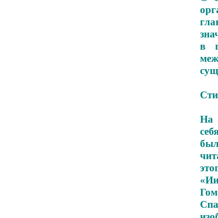
орг
гла
зна
в г
ме
сущ
Сти
На 
себ
был
чит
это
«И
Гом
Сп
изо