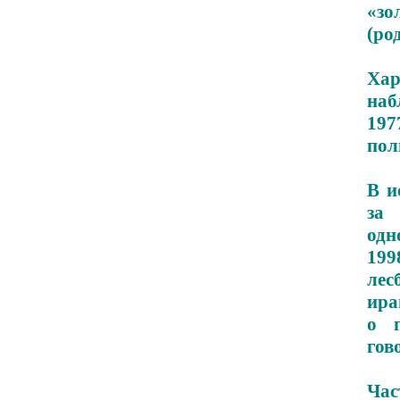
«зо
(ро
Ха
наб
197
пол
В и
за
одн
199
лес
ира
о 
гов
Час