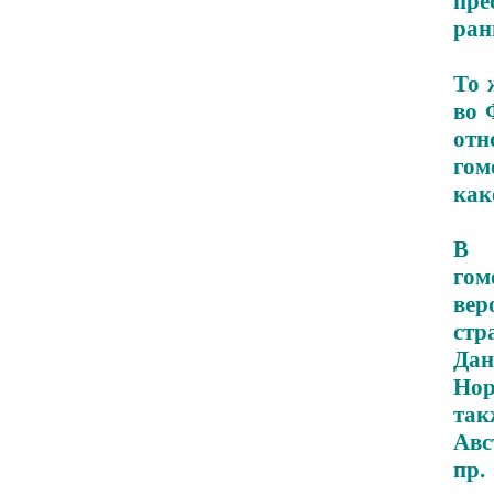
пре
ран
То 
во 
отн
гом
как
В 
гом
вер
стр
Дан
Нор
так
Авс
пр.