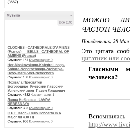
(3667)
Музыка
-
МОЖНО ЛИ 
Все (19)
ЧАСТОТІ ЧЕЛ
Понедельник, 28 Мая 
CLOCHES - CATHEDRALE D'AMIENS
Это цитата соо
(France) __ BELLS - CATHEDRAL OF
AMIENS (France)
цитатник или со
Слушали: 154
Комментарии: 0
Hor-Moskovskogo-Kafedral_nogo-
Гласными м
Sobora-Neporochnogo-Zachatiya-
Devy-Marii-Svet-Nevechern
человека?
Слушали: 138
Комментарии: 0
Похвала Пресвятой
Богородице_Киевский Лаврский
Успенский звон_Павел Лашкевич
Слушали: 4632
Комментарии: 1
Лавра Небесная - LAVRA
NEBESNAYA
Слушали: 303
Комментарии: 0
C.P.E. Bach - Cello Concerto in A
Вспомнил
Major ля 430 Гц
Слушали: 936
Комментарии: 0
http://www.live