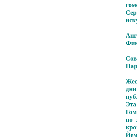
гом
Се
иск
Анг
Фин
Со
Пар
Жес
дни
пуб
Эта
Гом
по 
кро
Йем