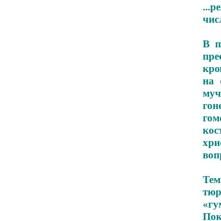
...
чис
В п
пре
кро
на 
муч
гон
гом
кос
хри
воп
Тем
тю
«г
По