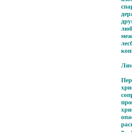
спа
дер
дру
люб
меж
ле
кон
Лям
Пе
хр
со
про
хр
оп
рас
в и