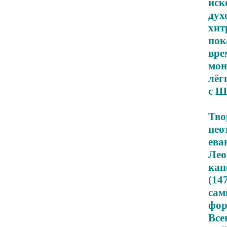
иск
ду
хит
пок
вр
мон
лёг
с Ш
Тво
не
ева
Лео
кап
(14
са
фо
Все