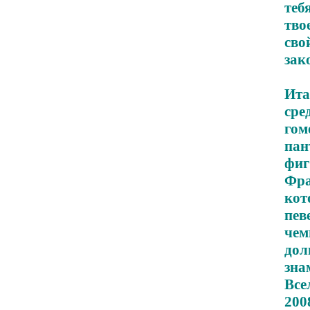
теб
тво
сво
зак
Ита
ср
гом
пан
фиг
Фр
кот
пев
чем
дол
зна
Все
200