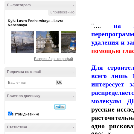
Я - фотограф
-
К приложению
Kyiv. Lavra Pecherskaya - Lavra
"....
на мо
Nebesnaya
перепрограм
удаления и з
помощью гла
В серии 3 фотографий
Для строител
Подписка по e-mail
-
всего лишь
интересует з
распределяет
Поиск по дневнику
-
молекулы Д
русские иссле
в этом дневнике
расточительн
одно рискова
Статистика
-