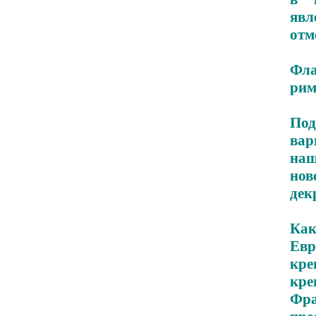
яв
отм
Фла
рим
Под
вар
на
но
дек
Как
Евр
кре
кре
Фра