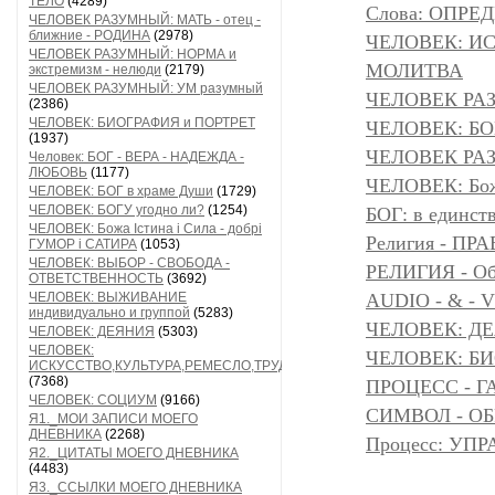
ТЕЛО
(4289)
Слова: ОПР
ЧЕЛОВЕК РАЗУМНЫЙ: МАТЬ - отец -
ближние - РОДИНА
(2978)
ЧЕЛОВЕК: И
ЧЕЛОВЕК РАЗУМНЫЙ: НОРМА и
МОЛИТВА
экстремизм - нелюди
(2179)
ЧЕЛОВЕК РАЗУМНЫЙ: УМ разумный
ЧЕЛОВЕК РА
(2386)
ЧЕЛОВЕК: БИОГРАФИЯ и ПОРТРЕТ
ЧЕЛОВЕК: БОГ
(1937)
ЧЕЛОВЕК РАЗ
Человек: БОГ - ВЕРА - НАДЕЖДА -
ЛЮБОВЬ
(1177)
ЧЕЛОВЕК: Божа
ЧЕЛОВЕК: БОГ в храме Души
(1729)
ЧЕЛОВЕК: БОГУ угодно ли?
(1254)
БОГ: в единс
ЧЕЛОВЕК: Божа Істина і Сила - добрі
Религия - 
ГУМОР і САТИРА
(1053)
ЧЕЛОВЕК: ВЫБОР - СВОБОДА -
РЕЛИГИЯ - Объ
ОТВЕТСТВЕННОСТЬ
(3692)
ЧЕЛОВЕК: ВЫЖИВАНИЕ
AUDIO - & - 
индивидуально и группой
(5283)
ЧЕЛОВЕК: Д
ЧЕЛОВЕК: ДЕЯНИЯ
(5303)
ЧЕЛОВЕК:
ЧЕЛОВЕК: БИ
ИСКУССТВО,КУЛЬТУРА,РЕМЕСЛО,ТРУД
(7368)
ПРОЦЕСС - Г
ЧЕЛОВЕК: СОЦИУМ
(9166)
СИМВОЛ - ОБР
Я1._МОИ ЗАПИСИ МОЕГО
ДНЕВНИКА
(2268)
Процесс: УП
Я2._ЦИТАТЫ МОЕГО ДНЕВНИКА
(4483)
Я3._ССЫЛКИ МОЕГО ДНЕВНИКА