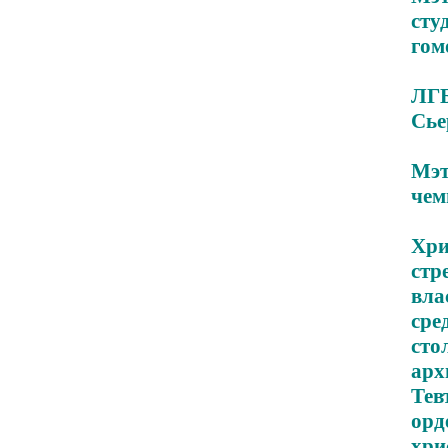
ст
гом
ЛГБ
Сье
Мэт
чем
Хри
стр
вла
ср
сто
ар
Тев
орд
хри