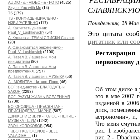
AUDIO - & - VIDEO - & - FOTO
(4525)
СЛАВЯНСКУЮ
Skype: You with Me
(14)
TS
(179)
TS - КОНФИДЕНЦИАЛЬНО -
Понедельник, 28 Мая 
ИЗБИРАТЕЛЬНО
(117)
А. Как читать дневник
Это цитата соо
Paul_V_Lashkevich?
(54)
А. Ключевые ТЕМЫ СПИСКИ Ссылок
цитатник или со
(20)
А. Ознакомиться рекомендую -
Реставрация
Paul_V_Lashkevich
(2100)
А. Павел В. Лашкевич. Мои
первооснову 
инициативы
(80)
А. Павел В. Лашкевич. Мои
предпочтения.
(757)
А. Павел В. Лашкевич. МУЗЫКА
(56)
А._МОЛИТВА_Читают-Поют
(46)
БОГ: в единстве - БЛАГОДАТЬ и
Об этом диске я 
ЗАКОН
(2293)
это в мае 2007 г
БОГ: РАЗУМ-ЖИЗНЬ-ВСЕЛЕННАЯ
(2738)
изданной в 2006
БОГОРОДИЦА - ПРЕСВЯТАЯ -
диск, помещенны
ПРИСНОДЕВА - МАРИЯ
(587)
астрономии», и,
ДВИЖЕНИЕ: ЗВУК - ГОЛОС - ПЕНИЕ -
МУЗЫКА - ШУМ
(1242)
Что меня смутило
ЗВОН КОЛОКОЛОВ
(954)
рис. 1 изображен
ЗВОН КОЛОКОЛОВ - BELL
VALADIER ....
(1)
рис. 2 - Dbachma