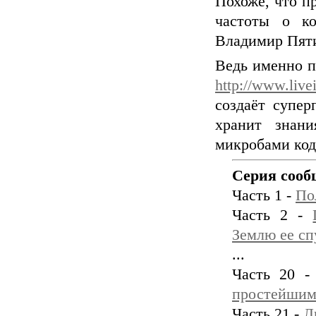
Похоже, что п
частоты о ко
Владимир Пяти
Ведь именно п
http://www.live
создаёт супер
хранит знан
микробами кода
Серия сооб
Часть 1 -
По
Часть 2 -
Землю ее сп
...
Часть 20 
простейшим
Часть 21 -
Л