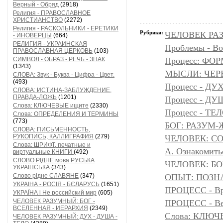
Верный - Обряд
(2918)
Религия - ПРАВОСЛАВНОЕ
ХРИСТИАНСТВО
(2272)
Религия - РАСКОЛЬНИКИ - ЕРЕТИКИ
Рубрики:
ЧЕЛОВЕК РАЗ
- ИНОВЕРЦЫ
(664)
РЕЛИГИЯ - УКРАИНСКАЯ
Проблемы - Во
ПРАВОСЛАВНАЯ ЦЕРКОВЬ
(103)
СИМВОЛ - ОБРАЗ - РЕЧЬ - ЗНАК
Процесс: ФО
(1343)
МЫСЛИ: ЧЕР
СЛОВА: Звук - Буква - Цифра - Цвет.
(493)
Процесс - ДУ
СЛОВА: ИСТИНА-ЗАБЛУЖДЕНИЕ,
ПРАВДА-ЛОЖЬ
(1201)
Процесс - Д
Слова: КЛЮЧЕВЫЕ ищите
(2330)
Процесс - ТЕ
Слова: ОПРЕДЕЛЕНИЯ И ТЕРМИНЫ
(773)
БОГ: РАЗУМ
СЛОВА: ПИСЬМЕННОСТЬ,
РУКОПИСЬ, КАЛЛИГРАФИЯ
(279)
ЧЕЛОВЕК: С
Слова: ШРИФТ, печатные и
А. Ознакомить
виртуальные КНИГИ
(492)
СЛОВО РІДНЕ мова РУСЬКА
ЧЕЛОВЕК: БОГ
УКРАЇНСЬКА
(343)
Слово рідне СЛАВЯНЕ
(347)
ОПЫТ: ПОЗНА
УКРАІНА - РОСІЯ - БЄЛАРУСЬ
(1651)
ПРОЦЕСС - Вр
УКРАЇНА і Не российский мир
(605)
ЧЕЛОВЕК РАЗУМНЫЙ: БОГ -
ПРОЦЕСС - Ве
ВСЕЛЕННАЯ - ИЕРАРХИЯ
(2349)
Слова: КЛЮЧ
ЧЕЛОВЕК РАЗУМНЫЙ: ДУХ - ДУША -