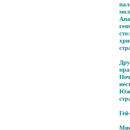
па
мол
Ана
ге
сто
хри
стр
Дру
пр
Поч
нес
Южн
стр
Гей
Мн