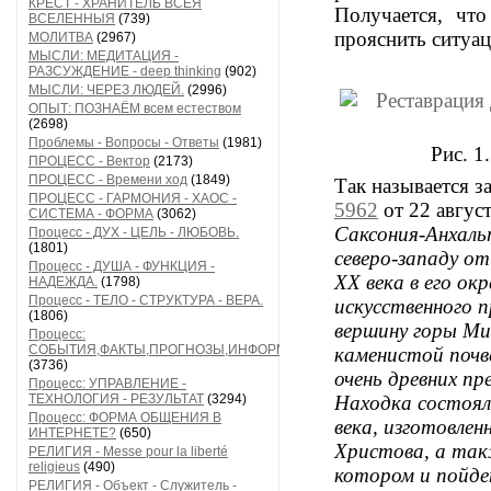
КРЕСТ - ХРАНИТЕЛЬ ВСЕЯ
Получается, чт
ВСЕЛЕННЫЯ
(739)
прояснить ситуа
МОЛИТВА
(2967)
МЫСЛИ: МЕДИТАЦИЯ -
РАЗСУЖДЕНИЕ - deep thinking
(902)
МЫСЛИ: ЧЕРЕЗ ЛЮДЕЙ.
(2996)
ОПЫТ: ПОЗНАЁМ всем естеством
(2698)
Проблемы - Вопросы - Ответы
(1981)
Рис. 1
ПРОЦЕСС - Вектор
(2173)
ПРОЦЕСС - Времени ход
(1849)
Так называется з
ПРОЦЕСС - ГАРМОНИЯ - ХАОС -
5962
от 22 август
СИСТЕМА - ФОРМА
(3062)
Саксония-Анхаль
Процесс - ДУХ - ЦЕЛЬ - ЛЮБОВЬ.
(1801)
северо-западу от
Процесс - ДУША - ФУНКЦИЯ -
XX века в его ок
НАДЕЖДА.
(1798)
Процесс - ТЕЛО - СТРУКТУРА - ВЕРА.
искусственного 
(1806)
вершину горы Мит
Процесс:
СОБЫТИЯ,ФАКТЫ,ПРОГНОЗЫ,ИНФОРМАЦИЯ
каменистой почве
(3736)
очень древних пр
Процесс: УПРАВЛЕНИЕ -
ТЕХНОЛОГИЯ - РЕЗУЛЬТАТ
(3294)
Находка состояла
Процесс: ФОРМА ОБЩЕНИЯ В
века, изготовлен
ИНТЕРНЕТЕ?
(650)
Христова, а так
РЕЛИГИЯ - Messe pour la liberté
religieus
(490)
котором и пойде
РЕЛИГИЯ - Объект - Служитель -