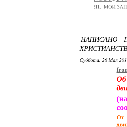
Я1._МОИ ЗА
НАПИСАНО П
ХРИСТИАНСТВ
Суббота, 26 Мая 201
fro
Об
дв
(н
со
От 
дви