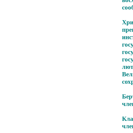
соо
Хри
пр
ин
гос
го
гос
лю
Вел
сох
Бер
чле
Кла
чле