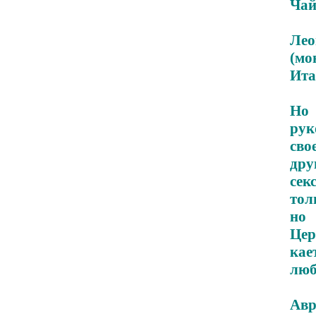
Чай
Лео
(мо
Ита
Но 
рук
сво
дру
сек
тол
но 
Цер
кае
люб
Авр