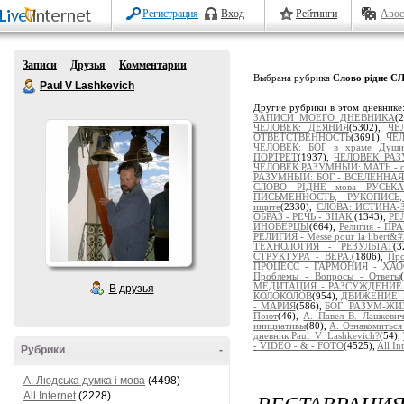
Регистрация
Вход
Рейтинги
Авос
Записи
Друзья
Комментарии
Выбрана рубрика
Слово рідне 
Paul V Lashkevich
Другие рубрики в этом дневнике
ЗАПИСИ МОЕГО ДНЕВНИКА
(
ЧЕЛОВЕК: ДЕЯНИЯ
(5302),
ЧЕ
ОТВЕТСТВЕННОСТЬ
(3691),
ЧЕЛ
ЧЕЛОВЕК: БОГ в храме Души
ПОРТРЕТ
(1937),
ЧЕЛОВЕК РАЗ
ЧЕЛОВЕК РАЗУМНЫЙ: МАТЬ - от
РАЗУМНЫЙ: БОГ - ВСЕЛЕННАЯ
СЛОВО РІДНЕ мова РУСЬКА
ПИСЬМЕННОСТЬ, РУКОПИСЬ
ищите
(2330),
СЛОВА: ИСТИНА-
ОБРАЗ - РЕЧЬ - ЗНАК
(1343),
РЕ
ИНОВЕРЦЫ
(664),
Религия - 
РЕЛИГИЯ - Messe pour la libert&#2
ТЕХНОЛОГИЯ - РЕЗУЛЬТАТ
(
СТРУКТУРА - ВЕРА.
(1806),
Пр
ПРОЦЕСС - ГАРМОНИЯ - ХА
Проблемы - Вопросы - Ответы
МЕДИТАЦИЯ - РАЗСУЖДЕНИЕ - 
В друзья
КОЛОКОЛОВ
(954),
ДВИЖЕНИЕ: 
- МАРИЯ
(586),
БОГ: РАЗУМ-Ж
Поют
(46),
А. Павел В. Лашкев
инициативы
(80),
А. Ознакомиться
дневник Paul_V_Lashkevich?
(54),
- VIDEO - & - FOTO
(4525),
All In
Рубрики
-
A. Людська думка і мова
(4498)
РЕСТАВРАЦИЯ
All Internet
(2228)