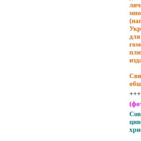
ли
мн
(на
Укр
дл
гом
плю
изд
Св
общ
+++
(фо
Сов
цив
хри