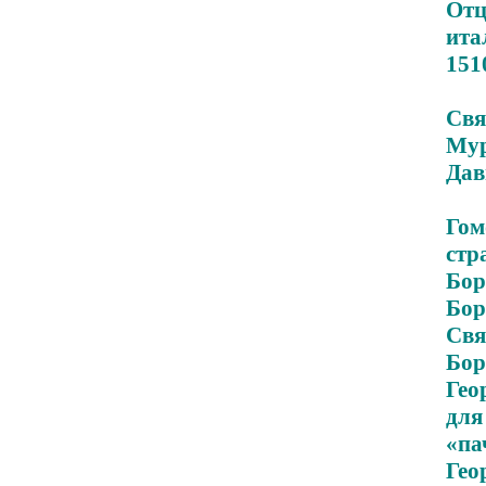
От
ита
151
Свя
Мур
Дав
Гом
стр
Бор
Бор
Св
Бор
Гео
для
«па
Гео