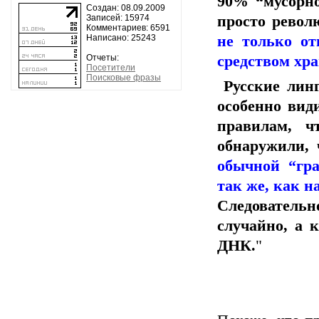
90% “мусорно
Создан: 08.09.2009
просто револ
Записей: 15974
Комментариев: 6591
не только от
Написано: 25243
средством хр
Отчеты:
Посетители
Поисковые фразы
Русские лин
особенно вид
правилам, ч
обнаружили, 
обычной “гр
так же, как 
Следовател
случайно, а 
ДНК.
"