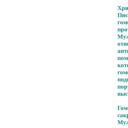
Хри
Пи
гом
про
Му
от
ан
пом
ко
го
под
пор
выс
Гом
са
Му