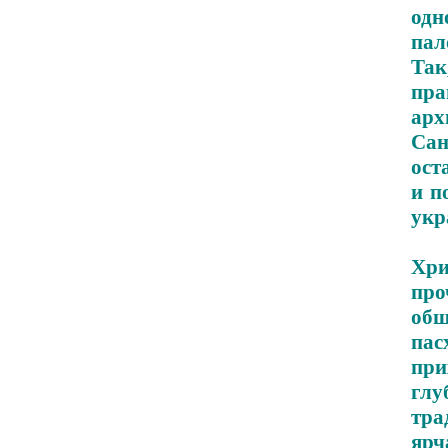
одн
пал
Та
пр
ар
Сан
ост
и п
укр
Хри
про
об
пас
при
глу
тра
яр