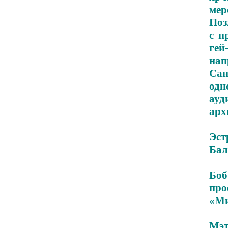
мер
Поз
с п
гей
нап
Сан
од
ау
арх
Эст
Бал
Бо
про
«Ми
Мэт