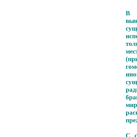
В 
вы
су
исп
тол
ме
(п
гом
ин
сущ
рад
бра
мир
рас
пре
С с